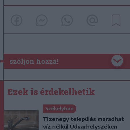
szóljon hozzá!
Ezek is érdekelhetik
Székelyhon
Tizenegy település maradhat
víz nélkül Udvarhelyszéken