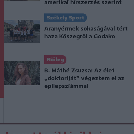
amerikai hírszerzés szerint
Székely Sport
Aranyérmek sokaságával tért
haza Kőszegről a Godako
Nőileg
B. Máthé Zsuzsa: Az élet
„doktoriját” végeztem el az
epilepsziámmal