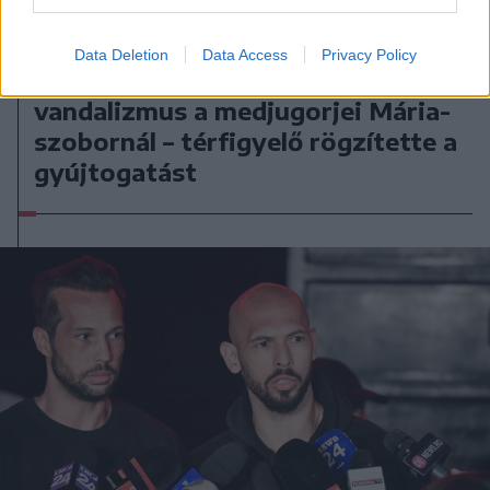
2026. július 28., kedd
Data Deletion
Data Access
Privacy Policy
Szentségtörő üzenetek és
vandalizmus a medjugorjei Mária-
szobornál – térfigyelő rögzítette a
gyújtogatást