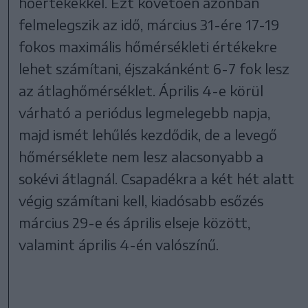
hőértékekkel. Ezt követően azonban
felmelegszik az idő, március 31-ére 17-19
fokos maximális hőmérsékleti értékekre
lehet számítani, éjszakánként 6-7 fok lesz
az átlaghőmérséklet. Április 4-e körül
várható a periódus legmelegebb napja,
majd ismét lehűlés kezdődik, de a levegő
hőmérséklete nem lesz alacsonyabb a
sokévi átlagnál. Csapadékra a két hét alatt
végig számítani kell, kiadósabb esőzés
március 29-e és április elseje között,
valamint április 4-én valószínű.