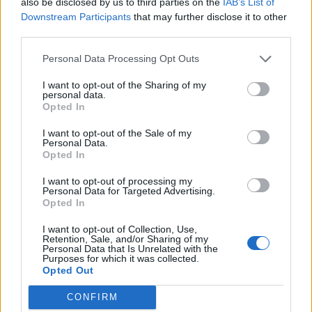
also be disclosed by us to third parties on the
IAB’s List of
Downstream Participants
that may further disclose it to other
Migrációs válság Ceutában: több
third parties.
tízezer határsértő jutott be a
spanyol városba Marokkó felől
Personal Data Processing Opt Outs
I want to opt-out of the Sharing of my
personal data.
Opted In
I want to opt-out of the Sale of my
Personal Data.
Opted In
I want to opt-out of processing my
Personal Data for Targeted Advertising.
Opted In
I want to opt-out of Collection, Use,
Retention, Sale, and/or Sharing of my
Personal Data that Is Unrelated with the
Purposes for which it was collected.
Opted Out
CONFIRM