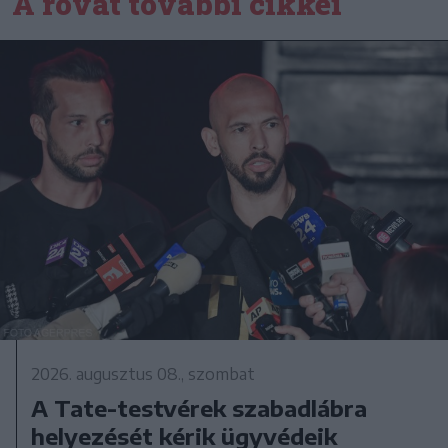
A rovat további cikkei
2026. augusztus 08., szombat
A Tate-testvérek szabadlábra
helyezését kérik ügyvédeik