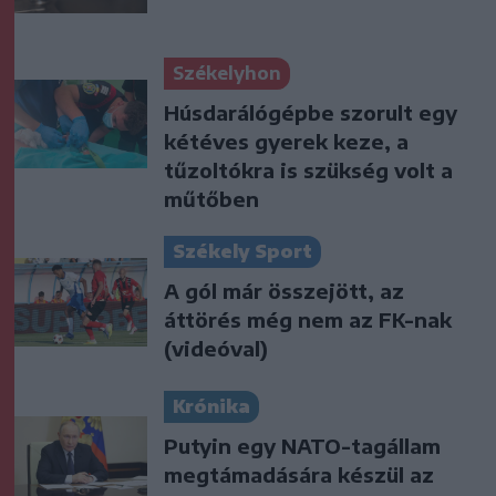
Székelyhon
Húsdarálógépbe szorult egy
kétéves gyerek keze, a
tűzoltókra is szükség volt a
műtőben
Székely Sport
A gól már összejött, az
áttörés még nem az FK-nak
(videóval)
Krónika
Putyin egy NATO-tagállam
megtámadására készül az