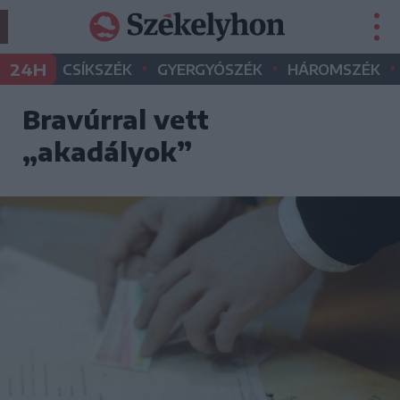
•
•
•
24H
CSÍKSZÉK
GYERGYÓSZÉK
HÁROMSZÉK
Bravúrral vett
„akadályok”