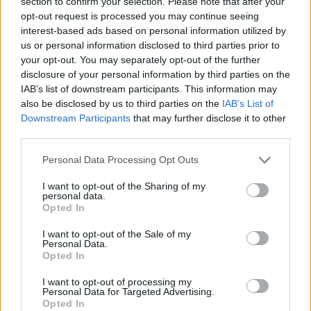
Ezek is érdekelhetik
section to confirm your selection. Please note that after your
opt-out request is processed you may continue seeing
interest-based ads based on personal information utilized by
us or personal information disclosed to third parties prior to
Székelyhon
your opt-out. You may separately opt-out of the further
Tömegverekedés lett a szűk
disclosure of your personal information by third parties on the
IAB’s list of downstream participants. This information may
mezőgazdasági úti vitából
also be disclosed by us to third parties on the
IAB’s List of
Csatószegen
Downstream Participants
that may further disclose it to other
third parties.
Székelyhon
Personal Data Processing Opt Outs
Életét vesztette két halász,
I want to opt-out of the Sharing of my
akiket villámcsapás ért a
personal data.
Maros partján – frissítve
Opted In
I want to opt-out of the Sale of my
Székely Sport
Personal Data.
Opted In
Corbu góljától hangos a
I want to opt-out of processing my
román és a magyar sajtó,
Personal Data for Targeted Advertising.
válogatott meghívót
Opted In