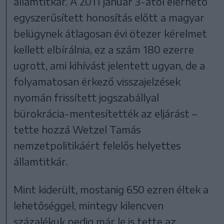
államtitkár. A 2011 január 3-ától elérhető
egyszerűsített honosítás előtt a magyar
belügynek átlagosan évi ötezer kérelmet
kellett elbírálnia, ez a szám 180 ezerre
ugrott, ami kihívást jelentett ugyan, de a
folyamatosan érkező visszajelzések
nyomán frissített jogszabállyal
bürokrácia-mentesítették az eljárást –
tette hozzá Wetzel Tamás
nemzetpolitikáért felelős helyettes
államtitkár.
Mint kiderült, mostanig 650 ezren éltek a
lehetőséggel, mintegy kilencven
százalékuk pedig már le is tette az