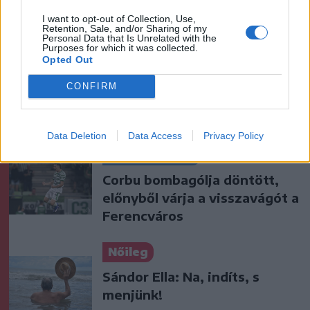
sürgetnek
I want to opt-out of Collection, Use,
Retention, Sale, and/or Sharing of my
Personal Data that Is Unrelated with the
Krónika
Purposes for which it was collected.
Opted Out
Büntetőfeljelentést tett
Majka ügyvédje a romániai
CONFIRM
telefonszámról érkezett
fenyegetés miatt
Data Deletion
Data Access
Privacy Policy
Székely Sport
Corbu bombagólja döntött,
előnyből várja a visszavágót a
Ferencváros
Nőileg
Sándor Ella: Na, indíts, s
menjünk!