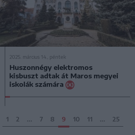
2025. március 14., péntek
Huszonnégy elektromos
kisbuszt adtak át Maros megyei
iskolák számára
1
2
...
7
8
9
10
11
...
25