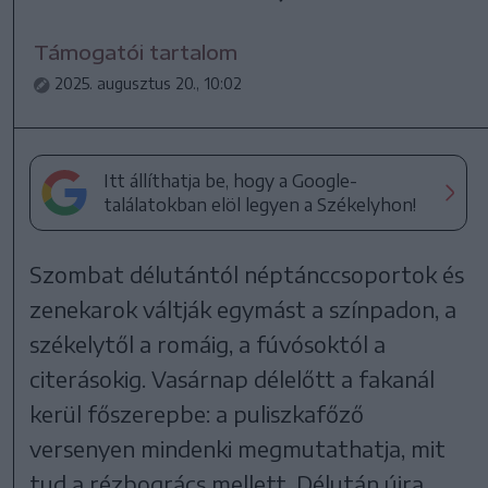
Támogatói tartalom
2025. augusztus 20., 10:02
Itt állíthatja be, hogy a Google-
találatokban elöl legyen a Székelyhon!
Szombat délutántól néptánccsoportok és
zenekarok váltják egymást a színpadon, a
székelytől a romáig, a fúvósoktól a
citerásokig. Vasárnap délelőtt a fakanál
kerül főszerepbe: a puliszkafőző
versenyen mindenki megmutathatja, mit
tud a rézbogrács mellett. Délután újra