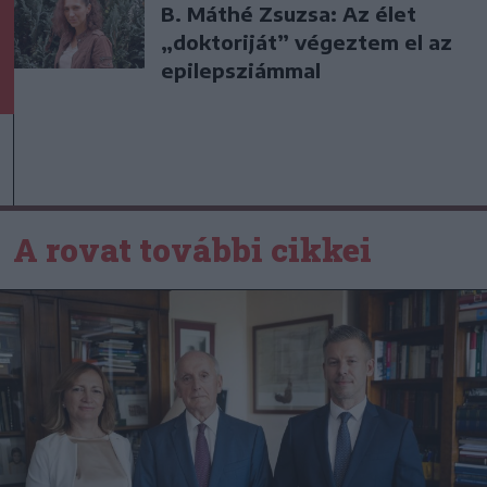
B. Máthé Zsuzsa: Az élet
„doktoriját” végeztem el az
epilepsziámmal
A rovat további cikkei