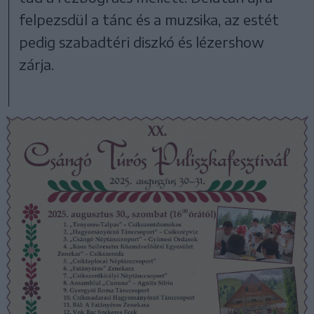
felpezsdül a tánc és a muzsika, az estét
pedig szabadtéri diszkó és lézershow
zárja.