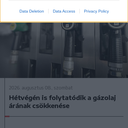
Data Deletion
Data Access
Privacy Policy
2026. augusztus 08., szombat
Hétvégén is folytatódik a gázolaj
árának csökkenése