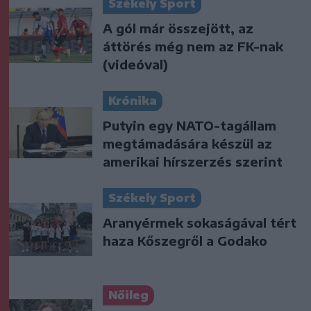
Székely Sport
A gól már összejött, az
áttörés még nem az FK-nak
(videóval)
Krónika
Putyin egy NATO-tagállam
megtámadására készül az
amerikai hírszerzés szerint
Székely Sport
Aranyérmek sokaságával tért
haza Kőszegről a Godako
Nőileg