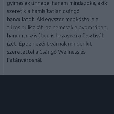
gyimesiek ünnepe, hanem mindazoké, akik
szeretik a hamisítatlan csángó
hangulatot. Aki egyszer megkóstolja a
túros puliszkát, az nemcsak a gyomrában,
hanem a szívében is hazaviszi a fesztivál
ízét. Éppen ezért várnak mindenkit
szeretettel a Csángó Wellness és
Fatányérosnál.