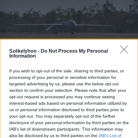
Székelyhon -
Do Not Process My Personal
Information
2026. augusztus 08., szombat
If you wish to opt-out of the sale, sharing to third parties, or
Románia irányából érkező ukrán
processing of your personal or sensitive information for
targeted advertising by us, please use the below opt-out
csalidrón robbant fel Bulgáriában –
section to confirm your selection. Please note that after your
frissítve
opt-out request is processed you may continue seeing
interest-based ads based on personal information utilized by
us or personal information disclosed to third parties prior to
your opt-out. You may separately opt-out of the further
disclosure of your personal information by third parties on the
IAB’s list of downstream participants. This information may
also be disclosed by us to third parties on the
IAB’s List of