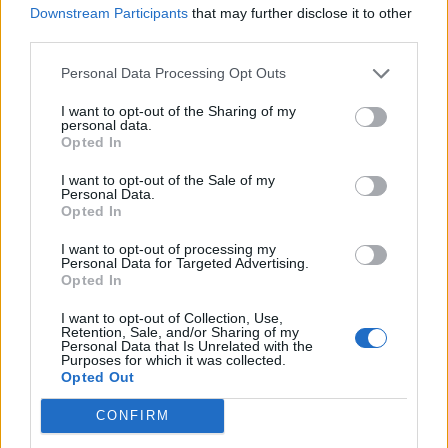
Downstream Participants
that may further disclose it to other
third parties.
Personal Data Processing Opt Outs
I want to opt-out of the Sharing of my
personal data.
Opted In
I want to opt-out of the Sale of my
Personal Data.
Opted In
I want to opt-out of processing my
2026. augusztus 08., szombat
Personal Data for Targeted Advertising.
Opted In
Vaddisznó szaladt le a budapesti
I want to opt-out of Collection, Use,
metróba, felszállt az egyik kocsira,
Retention, Sale, and/or Sharing of my
Personal Data that Is Unrelated with the
majd kilőtték – videóval
Purposes for which it was collected.
Opted Out
CONFIRM