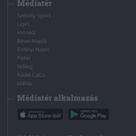
Médiatér
Székely Sport
Liget
Krónika
Bihari Napló
Erdélyi Napló
Főtér
Nőileg
Rádió GaGa
Jóállás
Médiatér alkalmazás