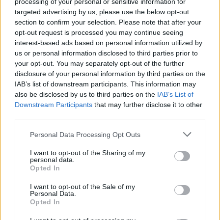
processing of your personal or sensitive information for
targeted advertising by us, please use the below opt-out
section to confirm your selection. Please note that after your
opt-out request is processed you may continue seeing
interest-based ads based on personal information utilized by
us or personal information disclosed to third parties prior to
your opt-out. You may separately opt-out of the further
disclosure of your personal information by third parties on the
IAB’s list of downstream participants. This information may
also be disclosed by us to third parties on the
IAB’s List of
Downstream Participants
that may further disclose it to other
third parties.
Personal Data Processing Opt Outs
I want to opt-out of the Sharing of my
personal data.
Opted In
2023. június 30., péntek
I want to opt-out of the Sale of my
Átveszi Csíkszereda a magyar
Personal Data.
Opted In
kormány támogatásával épült