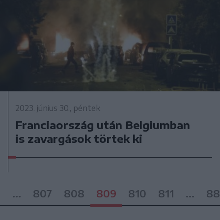
2023. június 30., péntek
Franciaország után Belgiumban
is zavargások törtek ki
2
...
807
808
809
810
811
...
88