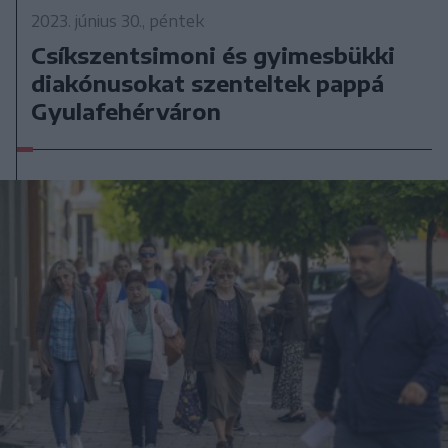
2023. június 30., péntek
Csíkszentsimoni és gyimesbükki
diakónusokat szenteltek pappá
Gyulafehérváron