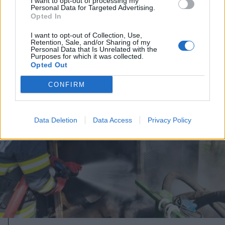
napközit – ősztől megnyitja
I want to opt-out of processing my
Personal Data for Targeted Advertising.
kapuit az Angyalkert
Opted In
I want to opt-out of Collection, Use,
Retention, Sale, and/or Sharing of my
Personal Data that Is Unrelated with the
Purposes for which it was collected.
Opted Out
CONFIRM
Data Deletion
Data Access
Privacy Policy