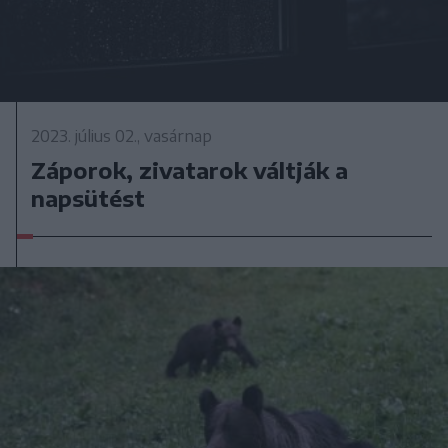
2023. július 02., vasárnap
Záporok, zivatarok váltják a
napsütést