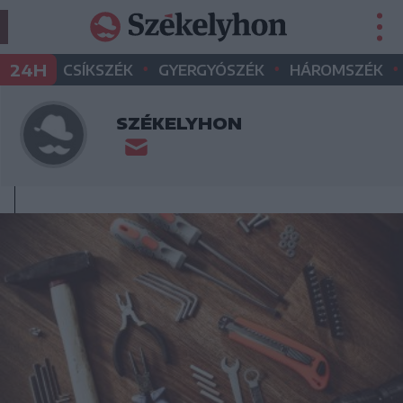
•
•
•
24H
CSÍKSZÉK
GYERGYÓSZÉK
HÁROMSZÉK
SZÉKELYHON