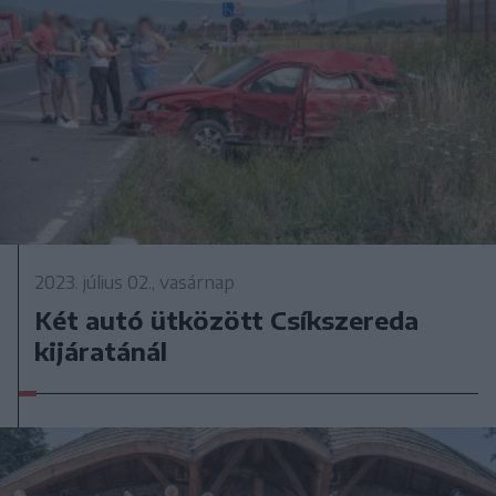
2023. július 02., vasárnap
Két autó ütközött Csíkszereda
kijáratánál