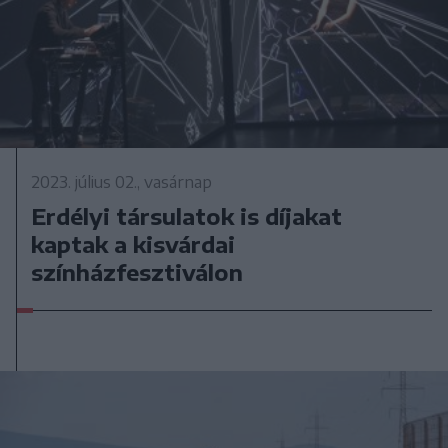
2023. július 02., vasárnap
Erdélyi társulatok is díjakat
kaptak a kisvárdai
színházfesztiválon