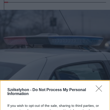
Székelyhon -
Do Not Process My Personal
2023. július 01., szombat
Information
Eltűnt 17 évest keresnek
If you wish to opt-out of the sale, sharing to third parties, or