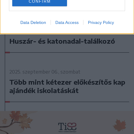
CONFIRM
Data Deletion
Data Access
Privacy Policy
2025. szeptember 06., szombat
Huszár- és katonadal-találkozó
2025. szeptember 06., szombat
Több mint kétezer előkészítős kap
ajándék iskolatáskát