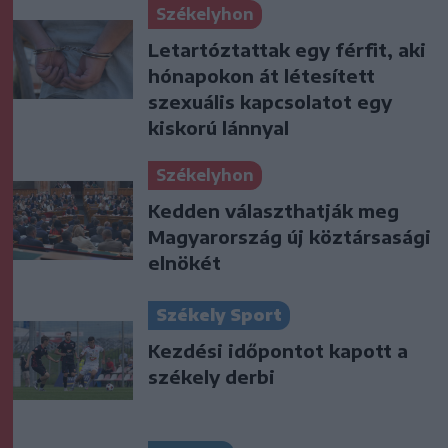
Székelyhon
Letartóztattak egy férfit, aki
hónapokon át létesített
szexuális kapcsolatot egy
kiskorú lánnyal
Székelyhon
Kedden választhatják meg
Magyarország új köztársasági
elnökét
Székely Sport
Kezdési időpontot kapott a
székely derbi