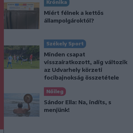
Krónika
Miért félnek a kettős
állampolgároktól?
Székely Sport
Minden csapat
visszaíratkozott, alig változik
az Udvarhely körzeti
focibajnokság összetétele
Nőileg
Sándor Ella: Na, indíts, s
menjünk!