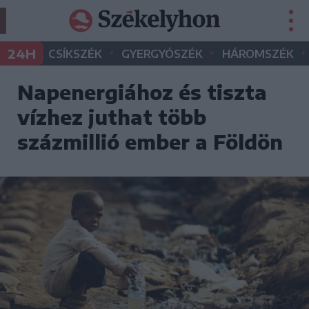
•
•
•
24H
CSÍKSZÉK
GYERGYÓSZÉK
HÁROMSZÉK
Napenergiához és tiszta
vízhez juthat több
százmillió ember a Földön