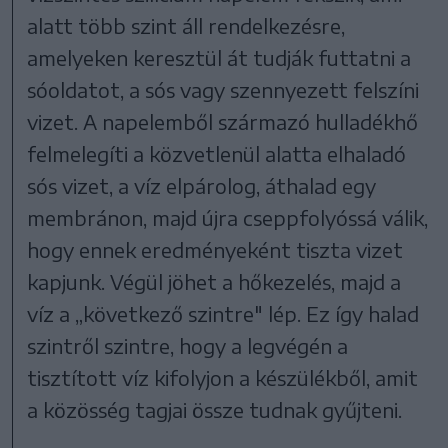
alatt több szint áll rendelkezésre,
amelyeken keresztül át tudják futtatni a
sóoldatot, a sós vagy szennyezett felszíni
vizet. A napelemből származó hulladékhő
felmelegíti a közvetlenül alatta elhaladó
sós vizet, a víz elpárolog, áthalad egy
membránon, majd újra cseppfolyóssá válik,
hogy ennek eredményeként tiszta vizet
kapjunk. Végül jöhet a hőkezelés, majd a
víz a „következő szintre" lép. Ez így halad
szintről szintre, hogy a legvégén a
tisztított víz kifolyjon a készülékből, amit
a közösség tagjai össze tudnak gyűjteni.