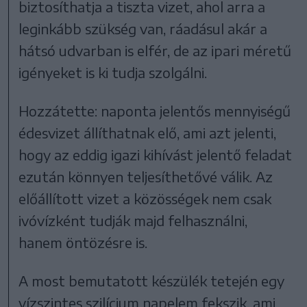
biztosíthatja a tiszta vizet, ahol arra a
leginkább szükség van, ráadásul akár a
hátsó udvarban is elfér, de az ipari méretű
igényeket is ki tudja szolgálni.
Hozzátette: naponta jelentős mennyiségű
édesvizet állíthatnak elő, ami azt jelenti,
hogy
az eddig igazi kihívást jelentő feladat
ezután könnyen teljesíthetővé válik.
Az
előállított vizet a közösségek nem csak
ivóvízként tudják majd felhasználni,
hanem öntözésre is.
A most bemutatott készülék tetején egy
vízszintes szilícium napelem fekszik, ami