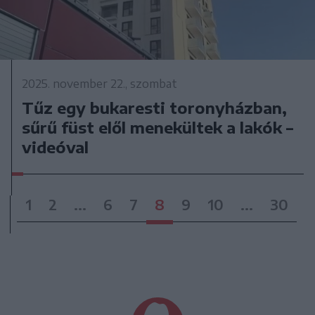
2025. november 22., szombat
Tűz egy bukaresti toronyházban,
sűrű füst elől menekültek a lakók –
videóval
1
2
...
6
7
8
9
10
...
30