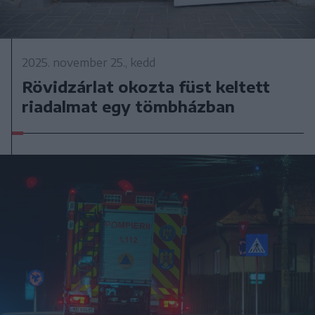
2025. november 25., kedd
Rövidzárlat okozta füst keltett
riadalmat egy tömbházban