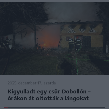
2025. december 17., szerda
Kigyulladt egy csűr Dobollón –
órákon át oltották a lángokat