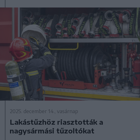
2025. december 14., vasárnap
Lakástűzhöz riasztották a
nagysármási tűzoltókat