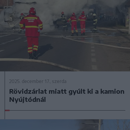
2025. december 17., szerda
Rövidzárlat miatt gyúlt ki a kamion
Nyújtódnál