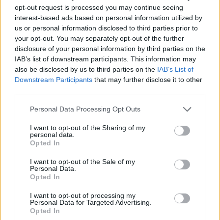
opt-out request is processed you may continue seeing
interest-based ads based on personal information utilized by
us or personal information disclosed to third parties prior to
your opt-out. You may separately opt-out of the further
disclosure of your personal information by third parties on the
IAB’s list of downstream participants. This information may
also be disclosed by us to third parties on the
IAB’s List of
Downstream Participants
that may further disclose it to other
third parties.
Personal Data Processing Opt Outs
I want to opt-out of the Sharing of my
personal data.
Opted In
I want to opt-out of the Sale of my
2025. december 09., kedd
Personal Data.
Opted In
Több mint 3 órán át küzdöttek a
tűzoltók a lángokkal egy zágoni
I want to opt-out of processing my
Personal Data for Targeted Advertising.
tűzesetnél
Opted In