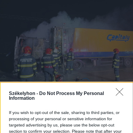
Székelyhon -
Do Not Process My Personal
2025. december 11., csütörtök
Information
Mozgásban lévő teherautó gyulladt
ki Sepsiszentgyörgyön
If you wish to opt-out of the sale, sharing to third parties, or
processing of your personal or sensitive information for
targeted advertising by us, please use the below opt-out
section to confirm your selection. Please note that after your