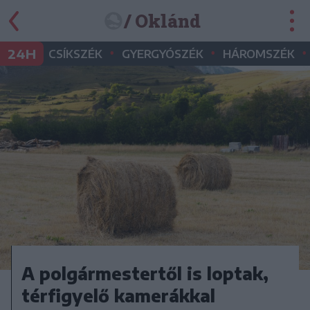
/ Oklánd
•
•
•
24H
CSÍKSZÉK
GYERGYÓSZÉK
HÁROMSZÉK
A polgármestertől is loptak,
térfigyelő kamerákkal