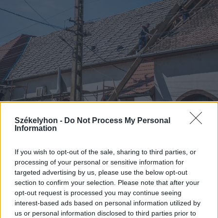
Székelyhon -
Do Not Process My Personal
Information
2023. október 12., csütörtök
Megújul az oklándi kultúrotthon,
If you wish to opt-out of the sale, sharing to third parties, or
zajlanak a munkálatok
processing of your personal or sensitive information for
targeted advertising by us, please use the below opt-out
section to confirm your selection. Please note that after your
opt-out request is processed you may continue seeing
interest-based ads based on personal information utilized by
us or personal information disclosed to third parties prior to