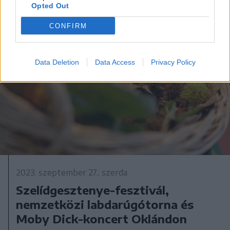
Opted Out
CONFIRM
Data Deletion
Data Access
Privacy Policy
2023. szeptember 27., szerda
Szelídgesztenye-fesztivál,
nemzetközi labdarúgótorna és
Moby Dick-koncert Oklándon