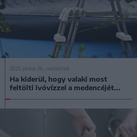
2025. június 26., csütörtök
Ha kiderül, hogy valaki most
feltölti ivóvízzel a medencéjét...