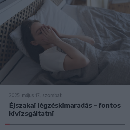
2025. május 17., szombat
Éjszakai légzéskimaradás – fontos
kivizsgáltatni