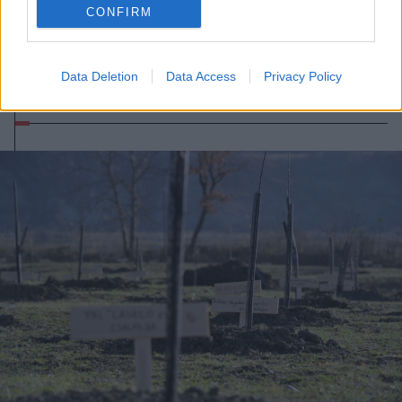
CONFIRM
2024. szeptember 28., szombat
Erdőszentgyörgynek is van már
Data Deletion
Data Access
Privacy Policy
Tündérkertje