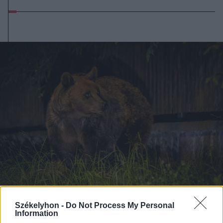
Székelyhon -
Do Not Process My Personal
2024. május 11., szombat
Information