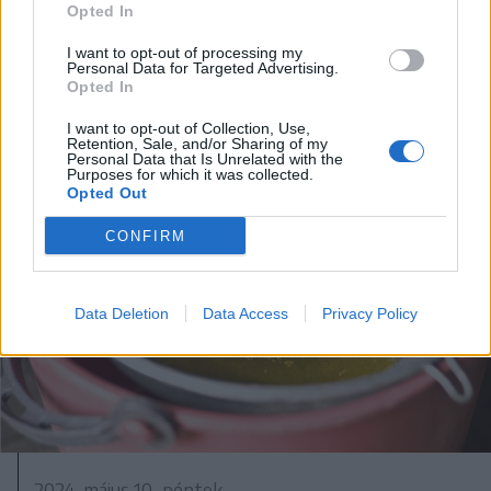
Opted In
megöröklöd, hanem meg kell
teremteni
I want to opt-out of processing my
Personal Data for Targeted Advertising.
Opted In
I want to opt-out of Collection, Use,
Retention, Sale, and/or Sharing of my
Personal Data that Is Unrelated with the
Purposes for which it was collected.
Opted Out
CONFIRM
Data Deletion
Data Access
Privacy Policy
2024. május 10., péntek