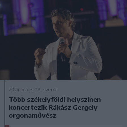
2024. május 08., szerda
Több székelyföldi helyszínen
koncertezik Rákász Gergely
orgonaművész