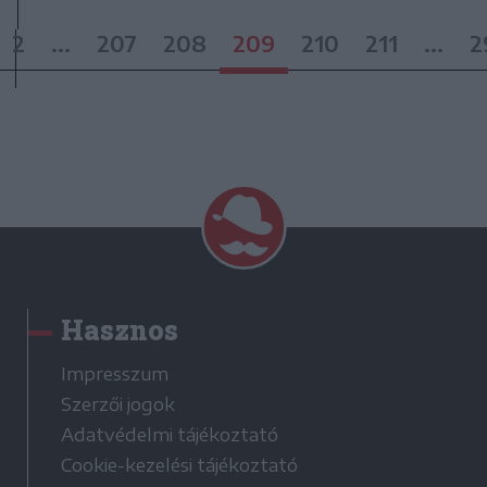
2
...
207
208
209
210
211
...
2
Hasznos
Impresszum
Szerzői jogok
Adatvédelmi tájékoztató
Cookie-kezelési tájékoztató