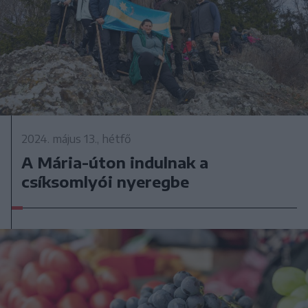
2024. május 13., hétfő
A Mária-úton indulnak a
csíksomlyói nyeregbe