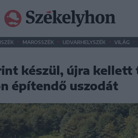
•
•
•
•
SZÉK
MAROSSZÉK
UDVARHELYSZÉK
VILÁG
int készül, újra kellett
on építendő uszodát