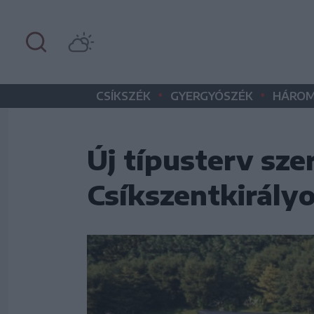
•
•
CSÍKSZÉK
GYERGYÓSZÉK
HÁROM
Új típusterv szer
Csíkszentkirály