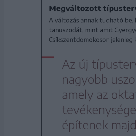
Megváltozott típuster
A változás annak tudható be, 
tanuszodát, mint amit Gyergyó
Csíkszentdomokoson jelenleg 
Az új típuste
nagyobb uszod
amely az okta
tevékenységeke
építenek majd