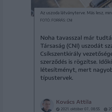
Az uszoda látványterve. Más lesz, mint
FOTÓ: FORRÁS: CNI
Noha tavasszal már tudtá
Társaság (CNI) uszodát sz
Csíkszentkirály vezetőség
szerződés is rögzítse. Idők
létesítményt, mert nagyob
típustervek.
Kovács Attila
2021. október 07., 08:55
20