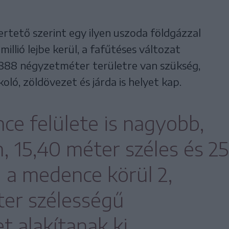
ertető szerint egy ilyen uszoda földgázzal
illió lejbe kerül, a fafűtéses változat
4888 négyzetméter területre van szükség,
oló, zöldövezet és járda is helyet kap.
e felülete is nagyobb,
, 15,40 méter széles és 25
 a medence körül 2,
ter szélességű
 alakítanak ki.