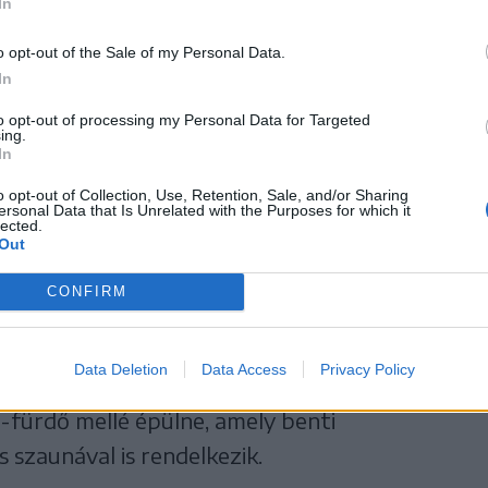
In
sokára lehet számítani a közbeszerzések
o opt-out of the Sale of my Personal Data.
égvezető. Hozzátette, hogy
In
to opt-out of processing my Personal Data for Targeted
ása nem jött jól ennek a
ing.
In
uházásnak, mert ez
o opt-out of Collection, Use, Retention, Sale, and/or Sharing
ersonal Data that Is Unrelated with the Purposes for which it
lected.
ágot eredményez, de
Out
CONFIRM
árják a döntést.
Data Deletion
Data Access
Privacy Policy
-fürdő mellé épülne, amely benti
 szaunával is rendelkezik.