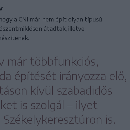
v
hogy a CNI már nem épít olyan típusú
szentmiklóson átadtak, illetve
készítenek.
rv már többfunkciós,
a építését irányozza elő,
táson kívül szabadidős
t is szolgál – ilyet
 Székelykeresztúron is.