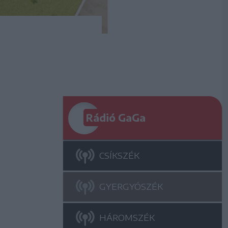
Rádió GaGa
CSÍKSZÉK
GYERGYÓSZÉK
HÁROMSZÉK