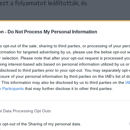
ezt a folyamatot leállították, és
v készült, amely
on -
Do Not Process My Personal Information
a és szabadidős
to opt-out of the sale, sharing to third parties, or processing of your per
 alkalmas létesítmény
formation for targeted advertising by us, please use the below opt-out s
r selection. Please note that after your opt-out request is processed y
eing interest-based ads based on personal information utilized by us or
ozza elő.
disclosed to third parties prior to your opt-out. You may separately opt-
losure of your personal information by third parties on the IAB’s list of
. This information may also be disclosed by us to third parties on the
IA
Participants
that may further disclose it to other third parties.
t biztosítania a községnek, ezt is megtették,
ráfiai tanulmányok elvégzését. Ugyanakkor a
l Data Processing Opt Outs
ta a szükséges határozatot, ahogy kérték,
o opt-out of the Sharing of my personal data.
bbítottak a CNI-hez, ahonnan azt az