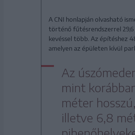
A CNI honlapján olvasható ism
történő fűtésrendszerrel 29,6 m
kevéssel több. Az építéshez 
amelyen az épületen kívül park
Az úszómedenc
mint korábban
méter hosszú,
illetve 6,8 mé
pihenőhelyeket