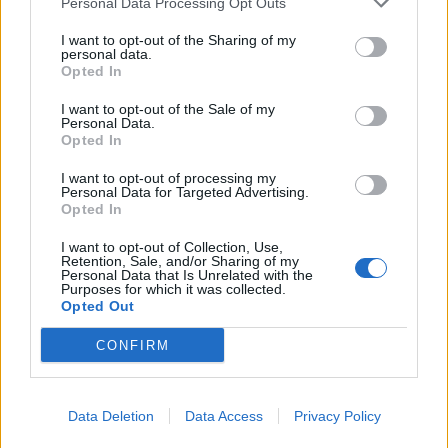
Personal Data Processing Opt Outs
I want to opt-out of the Sharing of my
personal data.
Opted In
2026. július 10., péntek
I want to opt-out of the Sale of my
Áramszünet lesz több udvarhely-
Personal Data.
Opted In
és gyergyószéki településen
I want to opt-out of processing my
Personal Data for Targeted Advertising.
Opted In
I want to opt-out of Collection, Use,
Retention, Sale, and/or Sharing of my
Personal Data that Is Unrelated with the
Purposes for which it was collected.
Opted Out
CONFIRM
Data Deletion
Data Access
Privacy Policy