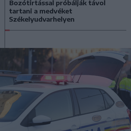
Bozótirtással próbálják távol
tartani a medvéket
Székelyudvarhelyen