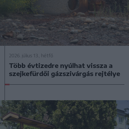
2026. július 13., hétfő
Több évtizedre nyúlhat vissza a
szejkefürdői gázszivárgás rejtélye