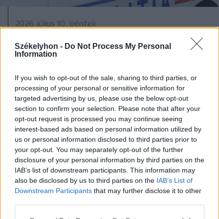
2026. július 10., péntek
Lesodródott az útról egy fiatal
Székelyhon -
Do Not Process My Personal
sofőr Siménfalván, alkoholt is
Information
fogyasztott
If you wish to opt-out of the sale, sharing to third parties, or
processing of your personal or sensitive information for
targeted advertising by us, please use the below opt-out
section to confirm your selection. Please note that after your
opt-out request is processed you may continue seeing
interest-based ads based on personal information utilized by
us or personal information disclosed to third parties prior to
your opt-out. You may separately opt-out of the further
disclosure of your personal information by third parties on the
IAB’s list of downstream participants. This information may
also be disclosed by us to third parties on the
IAB’s List of
Downstream Participants
that may further disclose it to other
third parties.