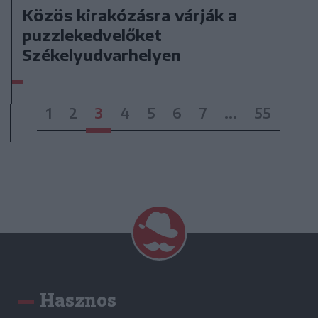
Közös kirakózásra várják a
puzzlekedvelőket
Székelyudvarhelyen
1
2
3
4
5
6
7
...
55
Hasznos