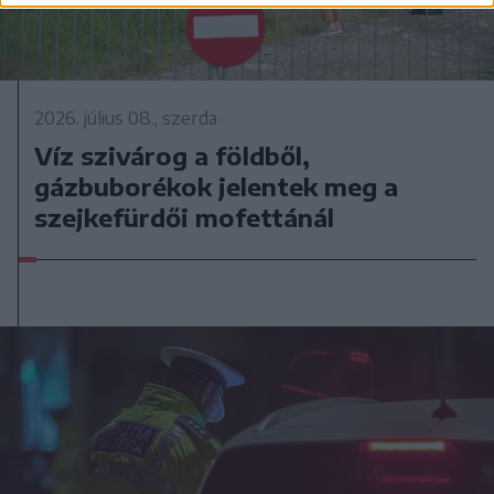
2026. július 08., szerda
Víz szivárog a földből,
gázbuborékok jelentek meg a
szejkefürdői mofettánál