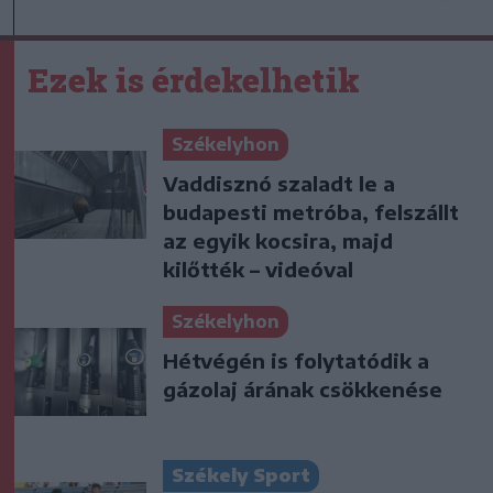
Ezek is érdekelhetik
Székelyhon
Vaddisznó szaladt le a
budapesti metróba, felszállt
az egyik kocsira, majd
kilőtték – videóval
Székelyhon
Hétvégén is folytatódik a
gázolaj árának csökkenése
Székely Sport