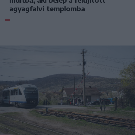
múltba, aki belép a felújított
agyagfalvi templomba