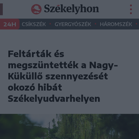
•
•
•
24H
CSÍKSZÉK
GYERGYÓSZÉK
HÁROMSZÉK
Feltárták és
megszüntették a Nagy-
Küküllő szennyezését
okozó hibát
Székelyudvarhelyen