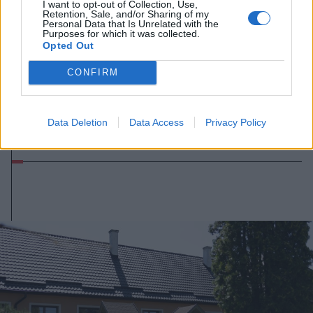
I want to opt-out of Collection, Use,
Retention, Sale, and/or Sharing of my
Personal Data that Is Unrelated with the
Purposes for which it was collected.
Opted Out
CONFIRM
2026. augusztus 09., vasárnap
Fokozatosan helyreáll a vízellátás
Data Deletion
Data Access
Privacy Policy
Udvarhelyszéken