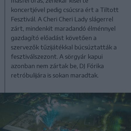
másfél órás, zenekar kísérte
koncertjével pedig csúcsra ért a Tiltott
Fesztivál. A Cheri Cheri Lady slágerrel
zárt, mindenkit maradandó élménnyel
gazdagító előadást követően a
szervezők tűzijátékkal búcsúztatták a
fesztiválszezont. A sörgyár kapui
azonban nem zártak be, DJ Fórika
retróbulijára is sokan maradtak.