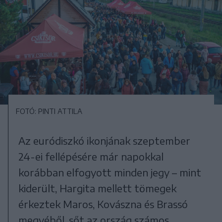
FOTÓ: PINTI ATTILA
Az euródiszkó ikonjának szeptember
24-ei fellépésére már napokkal
korábban elfogyott minden jegy – mint
kiderült, Hargita mellett tömegek
érkeztek Maros, Kovászna és Brassó
megyéből, sőt az ország számos