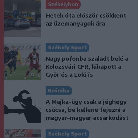
Székelyhon
Hetek óta először csökkent
az üzemanyagok ára
Székely Sport
Nagy pofonba szaladt belé a
Kolozsvári CFR, kikapott a
Győr és a Loki is
Krónika
A Majka-ügy csak a jéghegy
csúcsa, be kellene fejezni a
magyar–magyar acsarkodást
Székely Sport