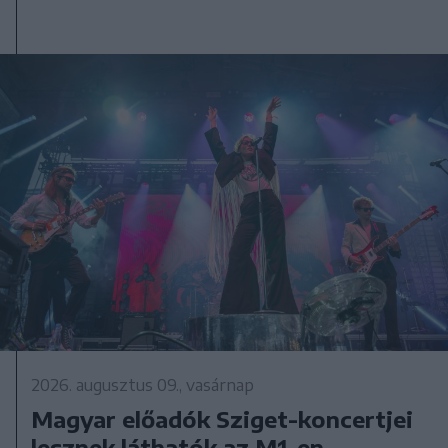
2026. augusztus 09., vasárnap
Magyar előadók Sziget-koncertjei
lesznek láthatók az M1-en