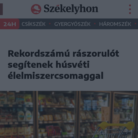
•
•
•
24H
CSÍKSZÉK
GYERGYÓSZÉK
HÁROMSZÉK
Rekordszámú rászorulót
segítenek húsvéti
élelmiszercsomaggal