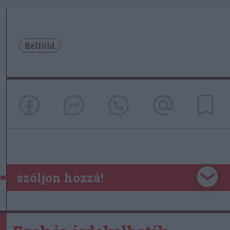
Belföld
szóljon hozzá!