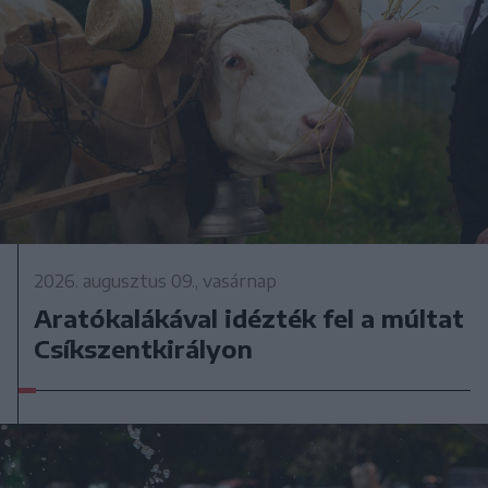
2026. augusztus 09., vasárnap
Aratókalákával idézték fel a múltat
Csíkszentkirályon