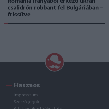
Románia irányából érkező ukrán
csalidrón robbant fel Bulgáriában –
frissítve
Hasznos
Impresszum
Szerzői jogok
Adatvédelmi tájékoztató