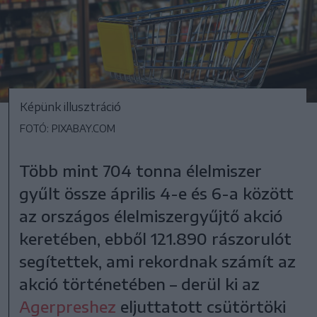
Képünk illusztráció
FOTÓ: PIXABAY.COM
Több mint 704 tonna élelmiszer
gyűlt össze április 4-e és 6-a között
az országos élelmiszergyűjtő akció
keretében, ebből 121.890 rászorulót
segítettek, ami rekordnak számít az
akció történetében – derül ki az
Agerpreshez
eljuttatott csütörtöki