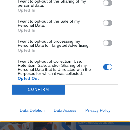
I want to opt-out of the Sharing of my
personal data.
Opted In
I want to opt-out of the Sale of my
Personal Data.
Opted In
I want to opt-out of processing my
2026. augusztus 09., vasárnap
Personal Data for Targeted Advertising.
Opted In
Raed Arafat: elfogadhatatlan az
életmentők elleni erőszak
I want to opt-out of Collection, Use,
Retention, Sale, and/or Sharing of my
Personal Data that Is Unrelated with the
Purposes for which it was collected.
Opted Out
CONFIRM
Data Deletion
Data Access
Privacy Policy