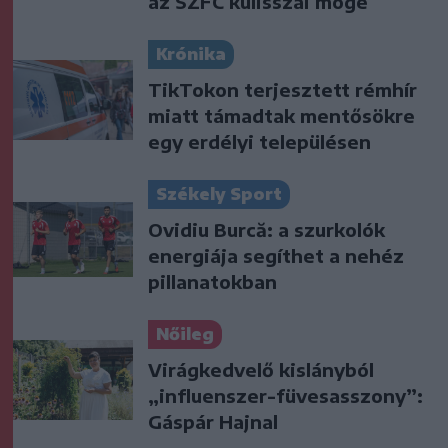
az SZFC kulisszái mögé
Krónika
TikTokon terjesztett rémhír
miatt támadtak mentősökre
egy erdélyi településen
Székely Sport
Ovidiu Burcă: a szurkolók
energiája segíthet a nehéz
pillanatokban
Nőileg
Virágkedvelő kislányból
„influenszer-füvesasszony”:
Gáspár Hajnal