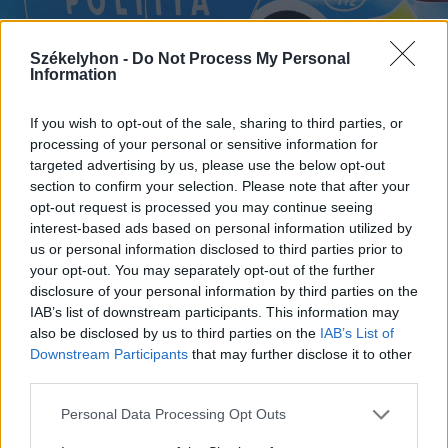
Székelyhon -
Do Not Process My Personal
Information
If you wish to opt-out of the sale, sharing to third parties, or
2026. augusztus 09., vasárnap
processing of your personal or sensitive information for
Három férfit vettek őrizetbe a
targeted advertising by us, please use the below opt-out
section to confirm your selection. Please note that after your
megtámadott mentőautó ügyében
opt-out request is processed you may continue seeing
interest-based ads based on personal information utilized by
us or personal information disclosed to third parties prior to
your opt-out. You may separately opt-out of the further
disclosure of your personal information by third parties on the
IAB’s list of downstream participants. This information may
also be disclosed by us to third parties on the
IAB’s List of
Downstream Participants
that may further disclose it to other
third parties.
Personal Data Processing Opt Outs