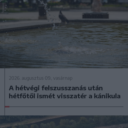
2026. augusztus 09., vasárnap
A hétvégi felszusszanás után
hétfőtől ismét visszatér a kánikula