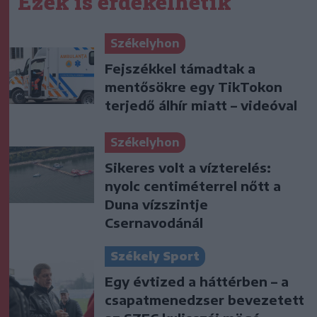
Ezek is érdekelhetik
Székelyhon
Fejszékkel támadtak a
mentősökre egy TikTokon
terjedő álhír miatt – videóval
Székelyhon
Sikeres volt a vízterelés:
nyolc centiméterrel nőtt a
Duna vízszintje
Csernavodánál
Székely Sport
Egy évtized a háttérben – a
csapatmenedzser bevezetett