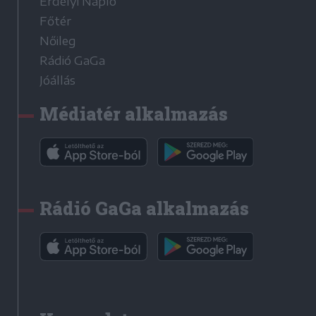
Erdélyi Napló
Főtér
Nőileg
Rádió GaGa
Jóállás
Médiatér alkalmazás
Rádió GaGa alkalmazás