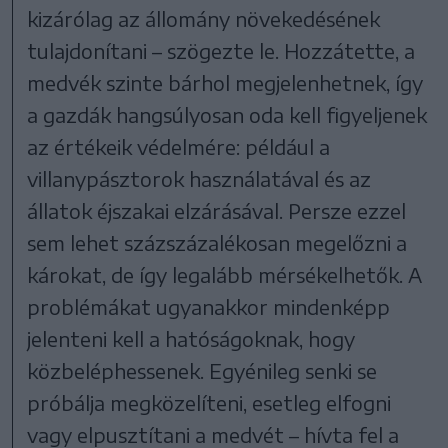
kizárólag az állomány növekedésének
tulajdonítani – szögezte le. Hozzátette, a
medvék szinte bárhol megjelenhetnek, így
a gazdák hangsúlyosan oda kell figyeljenek
az értékeik védelmére: például a
villanypásztorok használatával és az
állatok éjszakai elzárásával. Persze ezzel
sem lehet százszázalékosan megelőzni a
károkat, de így legalább mérsékelhetők. A
problémákat ugyanakkor mindenképp
jelenteni kell a hatóságoknak, hogy
közbeléphessenek. Egyénileg senki se
próbálja megközelíteni, esetleg elfogni
vagy elpusztítani a medvét – hívta fel a