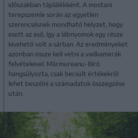
időszakban táplálékként. A mostani
terepszemle során az egyetlen
szerencsésnek mondható helyzet, hogy
esett az eső, így a lábnyomok egy része
kivehető volt a sárban. Az eredményeket
azonban össze kell vetni a vadkamerák
felvételeivel. Mărmureanu-Bíró
hangsúlyozta, csak becsült értékekről
lehet beszélni a számadatok összegzése
után.