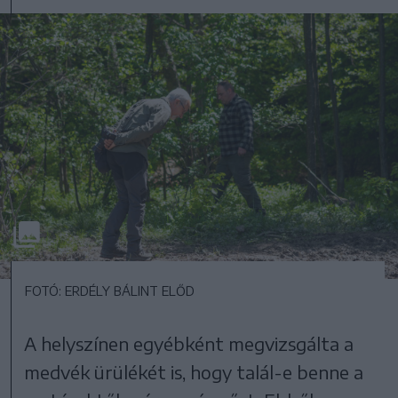
FOTÓ: ERDÉLY BÁLINT ELŐD
A helyszínen egyébként megvizsgálta a
medvék ürülékét is, hogy talál-e benne a