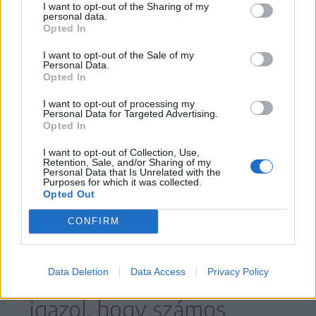
környezetvédelmi ügynökség munkatársa.
I want to opt-out of the Sharing of my
personal data.
Mint mondta, bár egy nap alatt sok
Opted In
mindent nem lehet megállapítani, érződik
I want to opt-out of the Sale of my
Personal Data.
a populáció növekedése, de ez nem
Opted In
annyira drasztikus, mint ahogyan többen
I want to opt-out of processing my
Personal Data for Targeted Advertising.
képzelik. A folyamat ráadásul a prevenciós
Opted In
kilövési kvóták letiltása előtt elkezdődött.
I want to opt-out of Collection, Use,
Persze az is tény, hogy
Retention, Sale, and/or Sharing of my
Personal Data that Is Unrelated with the
Purposes for which it was collected.
Opted Out
lassan telítődik az
CONFIRM
élőhelyek
Data Deletion
Data Access
Privacy Policy
eltartóképessége, amit
igazol, hogy számos