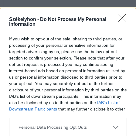
Inkább a kijelölt útvonalakon kell
Székelyhon -
Do Not Process My Personal
haladni. Egyébként a szakember is
Information
egyetértett azzal, hogy a tényleges
If you wish to opt-out of the sale, sharing to third parties, or
állománynál jóval kevesebb medvét
processing of your personal or sensitive information for
mutatnak majd a becsült eredmények a
targeted advertising by us, please use the below opt-out
section to confirm your selection. Please note that after your
korábban említett okok miatt.
opt-out request is processed you may continue seeing
interest-based ads based on personal information utilized by
Telítődő élőhely
us or personal information disclosed to third parties prior to
your opt-out. You may separately opt-out of the further
Többnyire átlagosnak mondható méretű
disclosure of your personal information by third parties on the
IAB’s list of downstream participants. This information may
medvék nyomait találták meg ez
also be disclosed by us to third parties on the
IAB’s List of
alkalommal a terepen, kapitális egyedekre
Downstream Participants
that may further disclose it to other
third parties.
utaló nyomokat nem regisztráltak –
nyilatkozta lapunknak Szabó Szilárd, a
Personal Data Processing Opt Outs