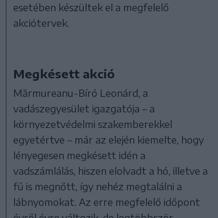
esetében készültek el a megfelelő
akciótervek.
Megkésett akció
Mărmureanu-Bíró Leonárd, a
vadászegyesület igazgatója – a
környezetvédelmi szakemberekkel
egyetértve – már az elején kiemelte, hogy
lényegesen megkésett idén a
vadszámlálás, hiszen elolvadt a hó, illetve a
fű is megnőtt, így nehéz megtalálni a
lábnyomokat. Az erre megfelelő időpont
évről évre változik, de legtöbbször