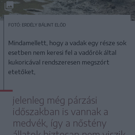
FOTÓ: ERDÉLY BÁLINT ELŐD
Mindamellett, hogy a vadak egy része sok
esetben nem keresi fel a vadőrök által
kukoricával rendszeresen megszórt
etetőket,
jelenleg még párzási
időszakban is vannak a
medvék, így a nőstény
állatok biztosan nem viszik