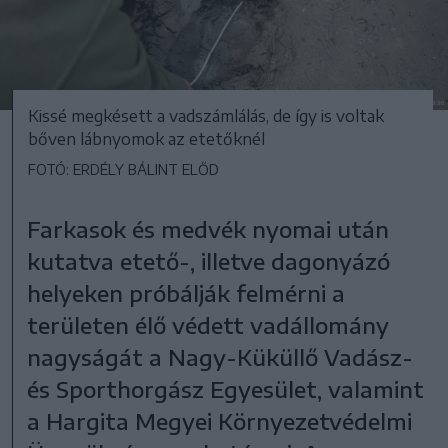
Kissé megkésett a vadszámlálás, de így is voltak
bőven lábnyomok az etetőknél
FOTÓ: ERDÉLY BÁLINT ELŐD
Farkasok és medvék nyomai után
kutatva etető-, illetve dagonyázó
helyeken próbálják felmérni a
területen élő védett vadállomány
nagyságát a Nagy-Küküllő Vadász-
és Sporthorgász Egyesület, valamint
a Hargita Megyei Környezetvédelmi