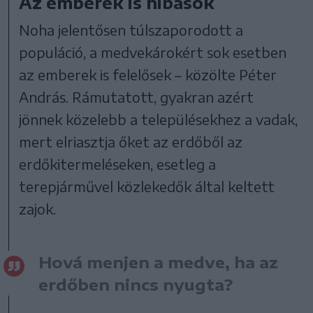
Az emberek is hibások
Noha jelentősen túlszaporodott a
populáció, a medvekárokért sok esetben
az emberek is felelősek – közölte Péter
András. Rámutatott, gyakran azért
jönnek közelebb a településekhez a vadak,
mert elriasztja őket az erdőből az
erdőkitermeléseken, esetleg a
terepjárművel közlekedők által keltett
zajok.
Hová menjen a medve, ha az
erdőben nincs nyugta?