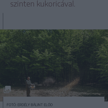
szinten kukoricával.
FOTÓ: ERDÉLY BÁLINT ELŐD