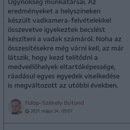
Ügynökség munkatársai. Az
eredményeket a helyszíneken
készült vadkamera-felvételekkel
összevetve igyekeztek becslést
készíteni a vadak számáról. Noha az
összesítésekre még várni kell, az már
látszik, hogy kezd telítődni a
medveélőhelyek eltartóképessége,
ráadásul egyes egyedek viselkedése
is megváltozott az utóbbi években.
Fülöp-Székely Botond
2021. május 24., 09:07