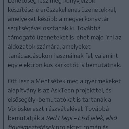
Lehetőség lesz még könyvjelzők
készítésére erőszakellenes üzenetekkel,
amelyeket később a megyei könyvtár
segítségével osztanak ki. Továbbá
támogató üzeneteket is lehet majd írni az
áldozatok számára, amelyeket
tanácsadásokon használnak fel, valamint
egy elektronikus karkötőt is bemutatnak.
Ott lesz a Mentsétek meg a gyermekeket
alapítvány is az AskTeen projekttel, és
elsősegély-bemutatókat is tartanak a
Vöröskereszt részvételével. Továbbá
bemutatják a
Red Flags – Első jelek, első
figyelmeztetések
projektet román és