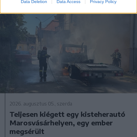
Data Deletion
Data Access
Privacy Policy
2026. augusztus 05., szerda
Teljesen kiégett egy kisteherautó
Marosvásárhelyen, egy ember
megsérült