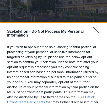
Székelyhon -
Do Not Process My Personal
Information
If you wish to opt-out of the sale, sharing to third parties, or
processing of your personal or sensitive information for
2026. augusztus 05., szerda
targeted advertising by us, please use the below opt-out
Marosvásárhely játszóterei:
section to confirm your selection. Please note that after your
opt-out request is processed you may continue seeing
népszerűek, de közel sem
interest-based ads based on personal information utilized by
kifogástalanok
us or personal information disclosed to third parties prior to
your opt-out. You may separately opt-out of the further
disclosure of your personal information by third parties on the
IAB’s list of downstream participants. This information may
also be disclosed by us to third parties on the
IAB’s List of
Downstream Participants
that may further disclose it to other
third parties.