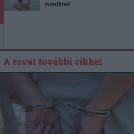
menjünk!
A rovat további cikkei