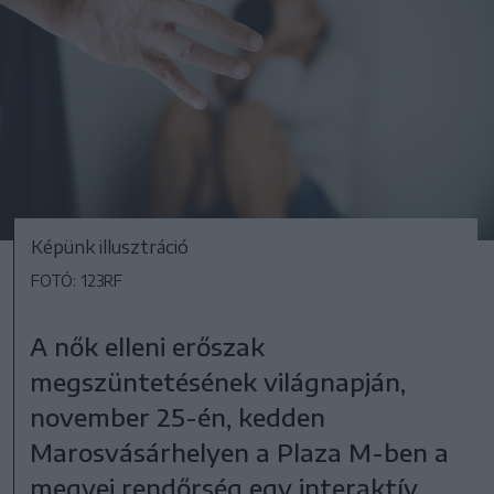
Képünk illusztráció
FOTÓ: 123RF
A nők elleni erőszak
megszüntetésének világnapján,
november 25-én, kedden
Marosvásárhelyen a Plaza M-ben a
megyei rendőrség egy interaktív