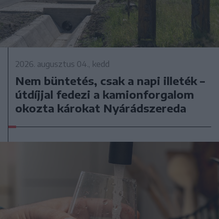
2026. augusztus 04., kedd
Nem büntetés, csak a napi illeték –
útdíjjal fedezi a kamionforgalom
okozta károkat Nyárádszereda