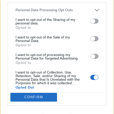
Personal Data Processing Opt Outs
I want to opt-out of the Sharing of my
personal data.
Opted In
I want to opt-out of the Sale of my
Personal Data.
Opted In
I want to opt-out of processing my
Personal Data for Targeted Advertising.
Opted In
2026. augusztus 05., szerda
I want to opt-out of Collection, Use,
Kigyulladt egy kombájn és a
Retention, Sale, and/or Sharing of my
Personal Data that Is Unrelated with the
búzatábla a Maros megyében, a
Purposes for which it was collected.
Opted Out
közeli erdőt veszélyeztetik a
lángok
CONFIRM