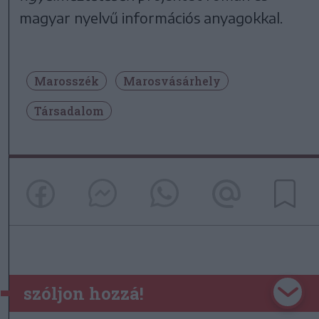
magyar nyelvű információs anyagokkal.
Marosszék
Marosvásárhely
Társadalom
szóljon hozzá!