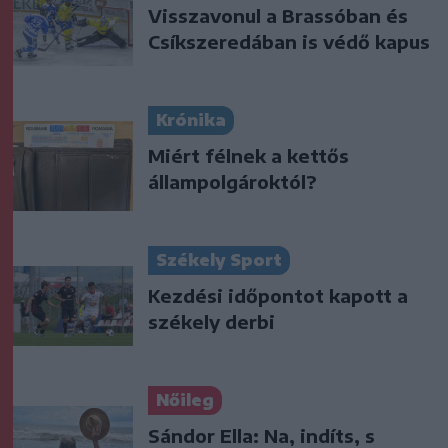
Visszavonul a Brassóban és
Csíkszeredában is védő kapus
Krónika
Miért félnek a kettős
állampolgároktól?
Székely Sport
Kezdési időpontot kapott a
székely derbi
Nőileg
Sándor Ella: Na, indíts, s