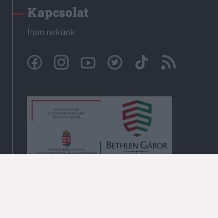
Kapcsolat
Írjon nekünk
© Székelyhon.ro 2009-2026
Minden jog fenntartva!