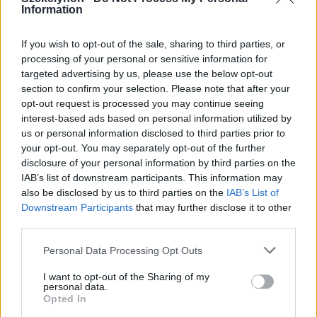
Information
If you wish to opt-out of the sale, sharing to third parties, or
2026. augusztus 08., szombat
processing of your personal or sensitive information for
targeted advertising by us, please use the below opt-out
Románia irányából érkező ukrán
section to confirm your selection. Please note that after your
csalidrón robbant fel Bulgáriában –
opt-out request is processed you may continue seeing
frissítve
interest-based ads based on personal information utilized by
us or personal information disclosed to third parties prior to
your opt-out. You may separately opt-out of the further
disclosure of your personal information by third parties on the
IAB’s list of downstream participants. This information may
also be disclosed by us to third parties on the
IAB’s List of
Downstream Participants
that may further disclose it to other
third parties.
Personal Data Processing Opt Outs
I want to opt-out of the Sharing of my
personal data.
Opted In