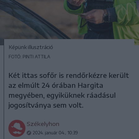
Képünk illusztráció
FOTÓ: PINTI ATTILA
Két ittas sofőr is rendőrkézre került
az elmúlt 24 órában Hargita
megyében, egyiküknek ráadásul
jogosítványa sem volt.
Székelyhon
2024. január 04., 10:39