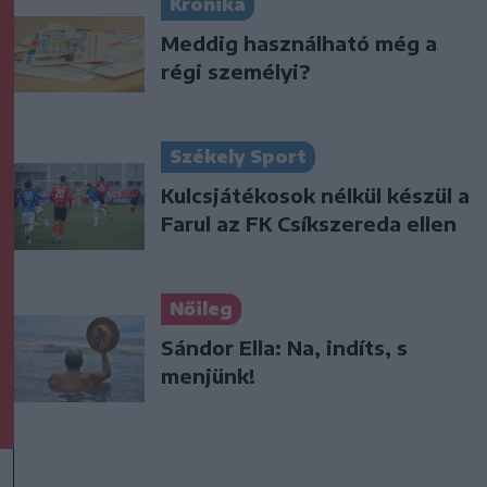
Krónika
Meddig használható még a
régi személyi?
Székely Sport
Kulcsjátékosok nélkül készül a
Farul az FK Csíkszereda ellen
Nőileg
Sándor Ella: Na, indíts, s
menjünk!