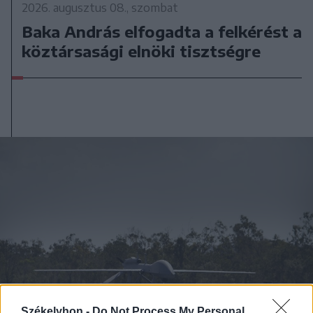
2026. augusztus 08., szombat
Baka András elfogadta a felkérést a
köztársasági elnöki tisztségre
Székelyhon -
Do Not Process My Personal