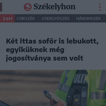
•
•
•
24H
CSÍKSZÉK
GYERGYÓSZÉK
HÁROMSZÉK
Két ittas sofőr is lebukott,
egyiküknek még
jogosítványa sem volt