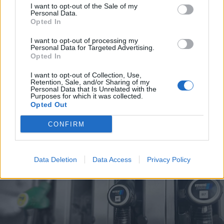
I want to opt-out of the Sale of my
Personal Data.
Opted In
I want to opt-out of processing my
Personal Data for Targeted Advertising.
Opted In
2026. augusztus 08., szombat
I want to opt-out of Collection, Use,
Vaddisznó szaladt le a budapesti
Retention, Sale, and/or Sharing of my
Personal Data that Is Unrelated with the
metróba, felszállt az egyik kocsira,
Purposes for which it was collected.
majd kilőtték – videóval
Opted Out
CONFIRM
Data Deletion
Data Access
Privacy Policy