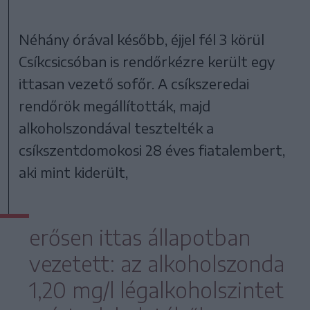
Néhány órával később, éjjel fél 3 körül
Csíkcsicsóban is rendőrkézre került egy
ittasan vezető sofőr. A csíkszeredai
rendőrök megállították, majd
alkoholszondával tesztelték a
csíkszentdomokosi 28 éves fiatalembert,
aki mint kiderült,
erősen ittas állapotban
vezetett: az alkoholszonda
1,20 mg/l légalkoholszintet