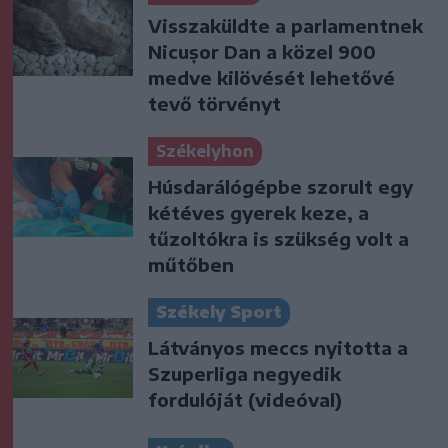
Visszaküldte a parlamentnek
Nicușor Dan a közel 900
medve kilövését lehetővé
tevő törvényt
Székelyhon
Húsdarálógépbe szorult egy
kétéves gyerek keze, a
tűzoltókra is szükség volt a
műtőben
Székely Sport
Látványos meccs nyitotta a
Szuperliga negyedik
fordulóját (videóval)