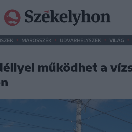
•
•
•
•
SZÉK
MAROSSZÉK
UDVARHELYSZÉK
VILÁG
déllyel működhet a víz
on