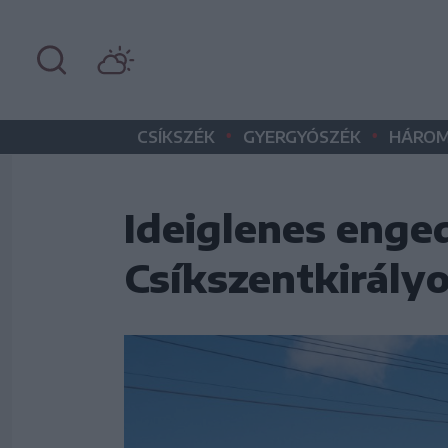
•
•
CSÍKSZÉK
GYERGYÓSZÉK
HÁROM
Ideiglenes enge
Csíkszentkirály