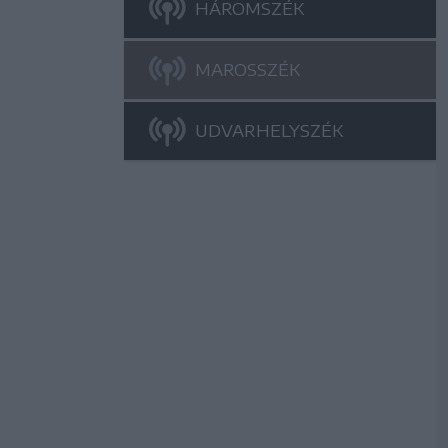
HÁROMSZÉK
MAROSSZÉK
UDVARHELYSZÉK