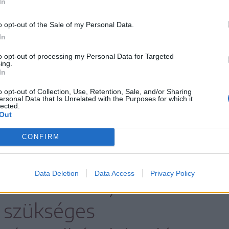
In
ából
o opt-out of the Sale of my Personal Data.
ntkirályiak futottak még egy kört, hogy
In
esen kiderüljön: továbbra is sokan ellenzik, hogy
Rt. regionális vízszolgáltatónak adják át a
to opt-out of processing my Personal Data for Targeted
ing.
ltatást. A szerda esti falugyűlésen gyakorlatilag
In
 sem tudtak megállapodni.
o opt-out of Collection, Use, Retention, Sale, and/or Sharing
ersonal Data that Is Unrelated with the Purposes for which it
lected.
Out
ügyvezetőt neveztek ki a második félévben,
szerzi a működési engedélyt az Ecken
CONFIRM
Data Deletion
Data Access
Privacy Policy
tatás árának jelentős
 szükséges