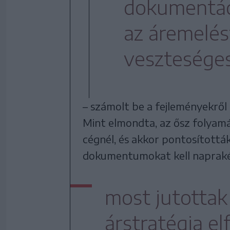
dokumentáció
az áremelés
vesztesége
– számolt be a fejleményekről
Mint elmondta, az ősz folyamá
cégnél, és akkor pontosítottá
dokumentumokat kell naprakés
most jutottak 
árstratégia e