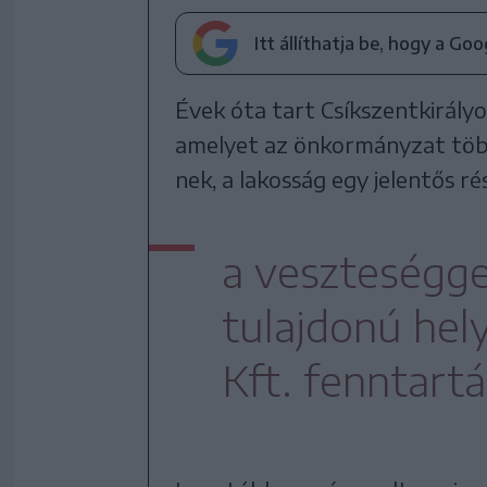
Itt állíthatja be, hogy a Go
Évek óta tart Csíkszentkirályon
amelyet az önkormányzat többs
nek, a lakosság egy jelentős r
a veszteségg
tulajdonú hel
Kft. fenntart