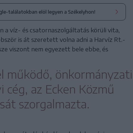
ogle-találatokban elöl legyen a Székelyhon!
 a víz- és csatornaszolgáltatás körüli vita,
zör is át szeretett volna adni a Harvíz Rt.-
észe viszont nem egyezett bele ebbe, és
el működő, önkormányzati
yi cég, az Ecken Közmű
ását szorgalmazta.