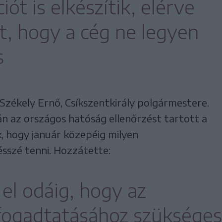
t is elkészítik, elérve
t, hogy a cég ne legyen
s
 Székely Ernő, Csíkszentkirály polgármestere.
n az országos hatóság ellenőrzést tartott a
k, hogy január közepéig milyen
szé tenni. Hozzátette:
el odáig, hogy az
lfogadtatásához szükséges