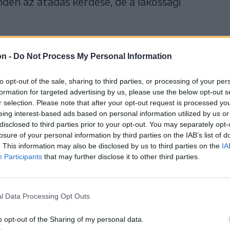
den az átadás kérdése, de a lakossági
i veszteségek mellett azzal is indokolta a
on -
Do Not Process My Personal Information
es áfa nélküli ár, amelyet a víz- és
nek a fogyasztók, a költségnövekedések
to opt-out of the sale, sharing to third parties, or processing of your per
formation for targeted advertising by us, please use the below opt-out s
ódosításhoz szükséges dokumentációt nem
r selection. Please note that after your opt-out request is processed y
Közszolgáltatásokat Szabályozó Országos
eing interest-based ads based on personal information utilized by us or
disclosed to third parties prior to your opt-out. You may separately opt-
hagynia. Ráadásul akkor ügyvezető sem volt
losure of your personal information by third parties on the IAB’s list of
lyük is hiányzott.
. This information may also be disclosed by us to third parties on the
IA
Participants
that may further disclose it to other third parties.
l Data Processing Opt Outs
ármester szerint politikai ügy lett
o opt-out of the Sharing of my personal data.
szentkirályi vízszolgáltatás