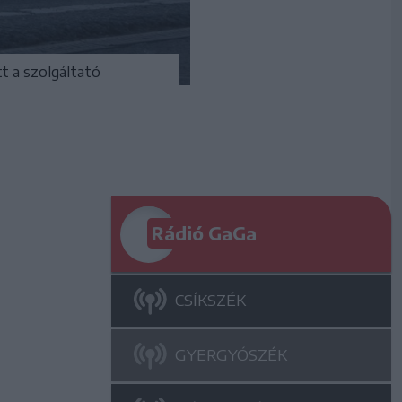
t a szolgáltató
Rádió GaGa
CSÍKSZÉK
GYERGYÓSZÉK