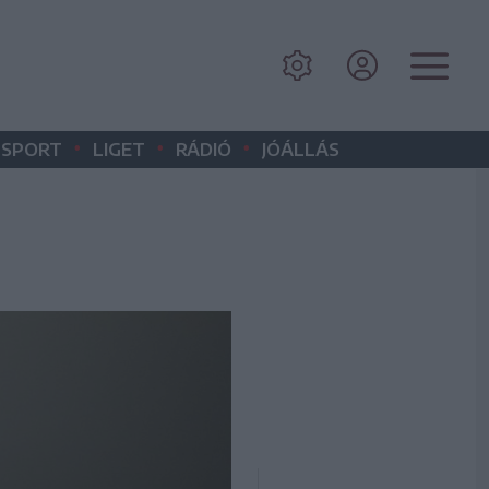
•
•
•
SPORT
LIGET
RÁDIÓ
JÓÁLLÁS