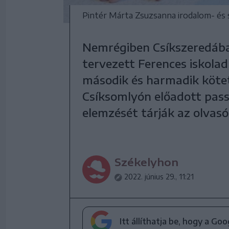
Pintér Márta Zsuzsanna irodalom- és
Nemrégiben Csíkszeredába
tervezett Ferences iskola
második és harmadik kötet
Csíksomlyón előadott pass
elemzését tárják az olvasók
Székelyhon
2022. június 29., 11:21
Itt állíthatja be, hogy a Go