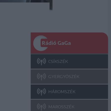
Rádió GaGa
CSÍKSZÉK
GYERGYÓSZÉK
HÁROMSZÉK
MAROSSZÉK