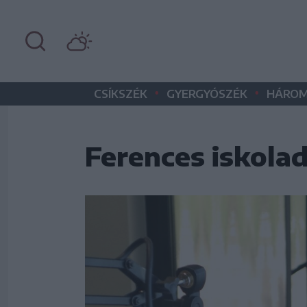
•
•
CSÍKSZÉK
GYERGYÓSZÉK
HÁROM
Ferences iskola