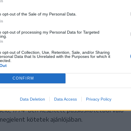
In
o opt-out of the Sale of my Personal Data.
lásos színjátszásnak fennmaradtak a
In
 évektől ismerjük. A Ferences iskoladrámák
to opt-out of processing my Personal Data for Targeted
ínjátszásról, a darabok forrásairól, zenei és
ing.
In
 részletes bevezető után 15 passiójáték
o opt-out of Collection, Use, Retention, Sale, and/or Sharing
i, 1921-1739 közötti időszakból.
ersonal Data that Is Unrelated with the Purposes for which it
lected.
Out
dik kötetében 11 nagypénteki passiójátékot
CONFIRM
zre az 1740 és 1750 közötti évekből. A
zes sorozatának harmadik kötete újabb 11
Data Deletion
Data Access
Privacy Policy
k. Ezek mindegyike a Liber exhibens
selő, 1774-ben készített passióskötetből való
 megjelent kötetek ajánlójában.