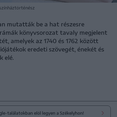
 színháztörténész
n mutatták be a hat részesre
drámák könyvsorozat tavaly megjelent
ét, amelyek az 1740 és 1762 között
iójátékok eredeti szövegét, énekét és
 elé.
ogle-találatokban elöl legyen a Székelyhon!