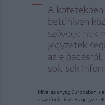
A kötetekben 
betűhíven köz
szövegeinek 
jegyzetek segí
az előadásról,
sok-sok infor
Mivel az anyag Európában is e
összefoglalását és a jegyzete