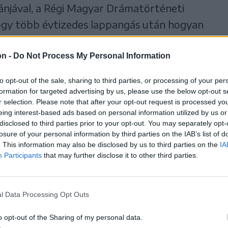
ánjával, a Régi Magyar Drámatörténeti
ogy több évtizedes lappangás után hogyan
nek hitt szövegek.
on -
Do Not Process My Personal Information
a ferences gimnázium
to opt-out of the sale, sharing to third parties, or processing of your per
formation for targeted advertising by us, please use the below opt-out s
század elejétől minden
r selection. Please note that after your opt-out request is processed y
eing interest-based ads based on personal information utilized by us or
disclosed to third parties prior to your opt-out. You may separately opt-
 játékkal, többnyire
losure of your personal information by third parties on the IAB’s list of
. This information may also be disclosed by us to third parties on the
IA
l köszöntötték a
Participants
that may further disclose it to other third parties.
vagy a pünkösdi közösség
l Data Processing Opt Outs
o opt-out of the Sharing of my personal data.