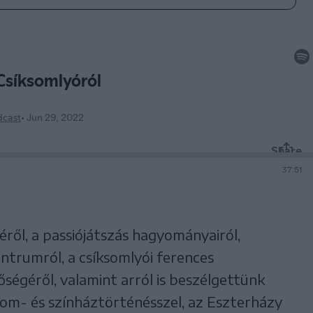
ről, a passiójátszás hagyományairól,
entrumról, a csíksomlyói ferences
őségéről, valamint arról is beszélgettünk
om- és színháztörténésszel, az Eszterházy