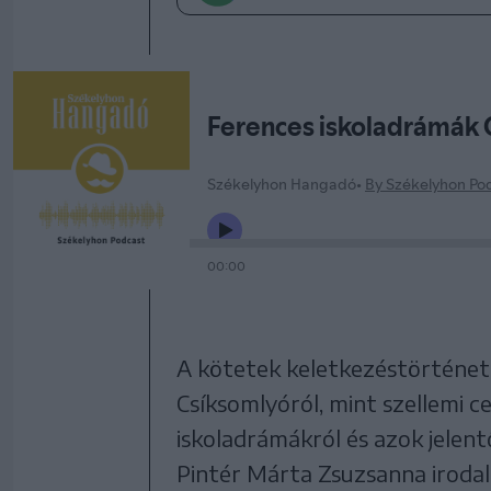
A kötetek keletkezéstörténeté
Csíksomlyóról, mint szellemi c
iskoladrámákról és azok jelent
Pintér Márta Zsuzsanna irodal