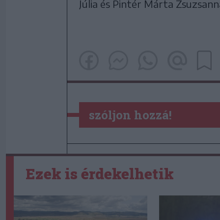
Júlia és Pintér Márta Zsuzsan
szóljon hozzá!
Ezek is érdekelhetik