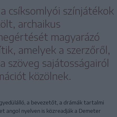
a csíksomlyói színjátékok
ölt, archaikus
megértését magyarázó
tik, amelyek a szerzőről,
 a szöveg sajátosságairól
mációt közölnek.
gyedülálló, a bevezetőt, a drámák tartalmi
ket angol nyelven is közreadják a Demeter