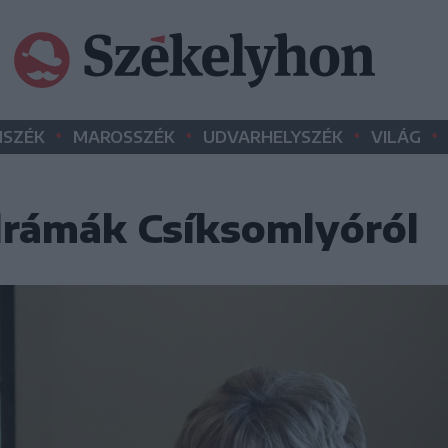
•
•
•
•
SZÉK
MAROSSZÉK
UDVARHELYSZÉK
VILÁG
drámák Csíksomlyóról