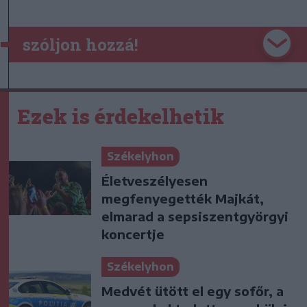
szóljon hozzá!
Ezek is érdekelhetik
Székelyhon
Életveszélyesen
megfenyegették Majkát,
elmarad a sepsiszentgyörgyi
koncertje
Székelyhon
Medvét ütött el egy sofőr, a