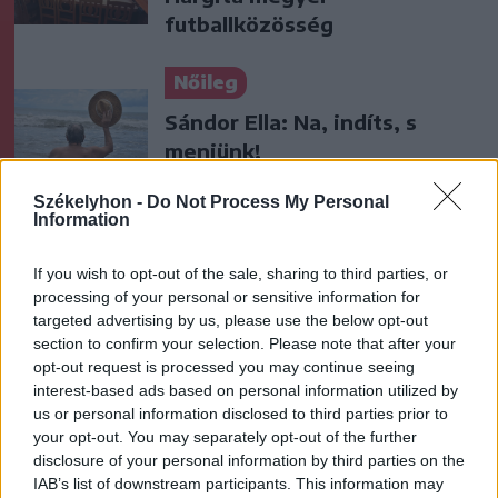
futballközösség
Nőileg
Sándor Ella: Na, indíts, s
menjünk!
Székelyhon -
Do Not Process My Personal
Information
If you wish to opt-out of the sale, sharing to third parties, or
processing of your personal or sensitive information for
targeted advertising by us, please use the below opt-out
section to confirm your selection. Please note that after your
A rovat további cikkei
opt-out request is processed you may continue seeing
interest-based ads based on personal information utilized by
us or personal information disclosed to third parties prior to
your opt-out. You may separately opt-out of the further
disclosure of your personal information by third parties on the
IAB’s list of downstream participants. This information may