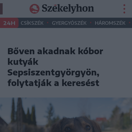
•
•
•
24H
CSÍKSZÉK
GYERGYÓSZÉK
HÁROMSZÉK
Bőven akadnak kóbor
kutyák
Sepsiszentgyörgyön,
folytatják a keresést