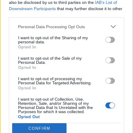
also be disclosed by us to third parties on the
IAB’s List of
Downstream Participants
that may further disclose it to other
third parties.
Personal Data Processing Opt Outs
I want to opt-out of the Sharing of my
personal data.
Opted In
2026. augusztus 06., csütörtök
I want to opt-out of the Sale of my
Megérkezett a Száz év magány
Personal Data.
Opted In
sorozatadaptációjának második
évada
I want to opt-out of processing my
Personal Data for Targeted Advertising.
Opted In
I want to opt-out of Collection, Use,
Retention, Sale, and/or Sharing of my
Personal Data that Is Unrelated with the
Purposes for which it was collected.
Opted Out
CONFIRM