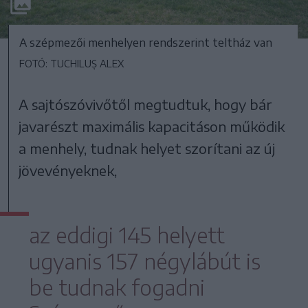
A szépmezői menhelyen rendszerint teltház van
FOTÓ: TUCHILUȘ ALEX
A sajtószóvivőtől megtudtuk, hogy bár
javarészt maximális kapacitáson működik
a menhely, tudnak helyet szorítani az új
jövevényeknek,
az eddigi 145 helyett
ugyanis 157 négylábút is
be tudnak fogadni