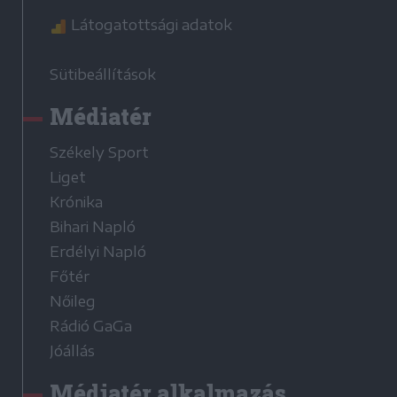
Látogatottsági adatok
Sütibeállítások
Médiatér
Székely Sport
Liget
Krónika
Bihari Napló
Erdélyi Napló
Főtér
Nőileg
Rádió GaGa
Jóállás
Médiatér alkalmazás