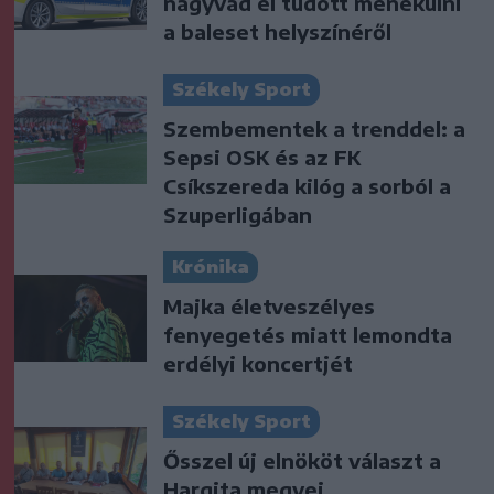
nagyvad el tudott menekülni
a baleset helyszínéről
Székely Sport
Szembementek a trenddel: a
Sepsi OSK és az FK
Csíkszereda kilóg a sorból a
Szuperligában
Krónika
Majka életveszélyes
fenyegetés miatt lemondta
erdélyi koncertjét
Székely Sport
Ősszel új elnököt választ a
Hargita megyei