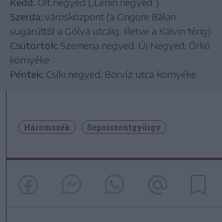
Kedd:
Olt negyed („Lenin negyed”)
Szerda:
városközpont (a Grigore Bălan
sugárúttól a Gólya utcáig, illetve a Kálvin térig)
Csütörtök:
Szemerja negyed, Új Negyed, Őrkő
környéke
Péntek:
Csíki negyed, Borvíz utca környéke
Háromszék
Sepsiszentgyörgy