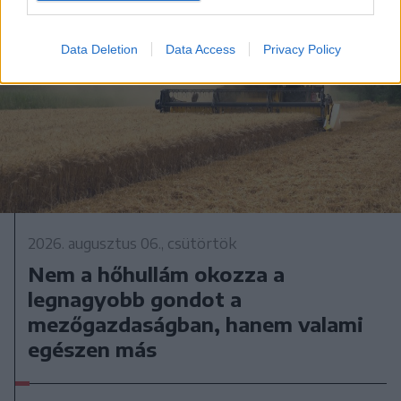
Data Deletion
Data Access
Privacy Policy
2026. augusztus 06., csütörtök
Nem a hőhullám okozza a
legnagyobb gondot a
mezőgazdaságban, hanem valami
egészen más