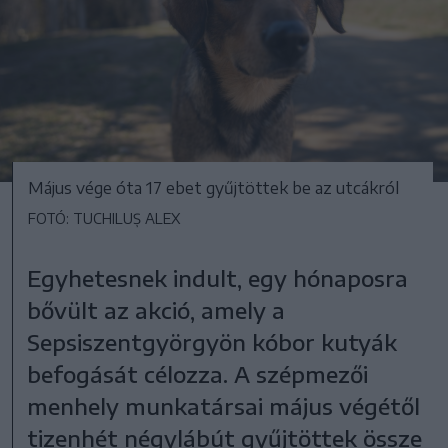
Május vége óta 17 ebet gyűjtöttek be az utcákról
FOTÓ: TUCHILUȘ ALEX
Egyhetesnek indult, egy hónaposra
bővült az akció, amely a
Sepsiszentgyörgyön kóbor kutyák
befogását célozza. A szépmezői
menhely munkatársai május végétől
tizenhét négylábút gyűjtöttek össze