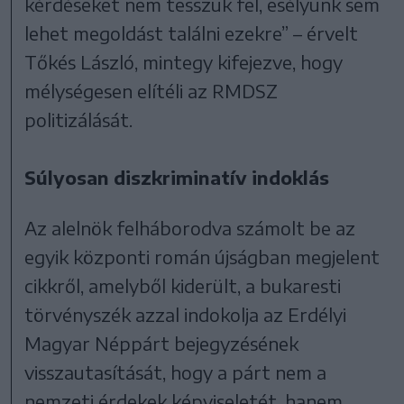
kérdéseket nem tesszük fel, esélyünk sem
lehet megoldást találni ezekre” – érvelt
Tőkés László, mintegy kifejezve, hogy
mélységesen elítéli az RMDSZ
politizálását.
Súlyosan diszkriminatív indoklás
Az alelnök felháborodva számolt be az
egyik központi román újságban megjelent
cikkről, amelyből kiderült, a bukaresti
törvényszék azzal indokolja az Erdélyi
Magyar Néppárt bejegyzésének
visszautasítását, hogy a párt nem a
nemzeti érdekek képviseletét, hanem