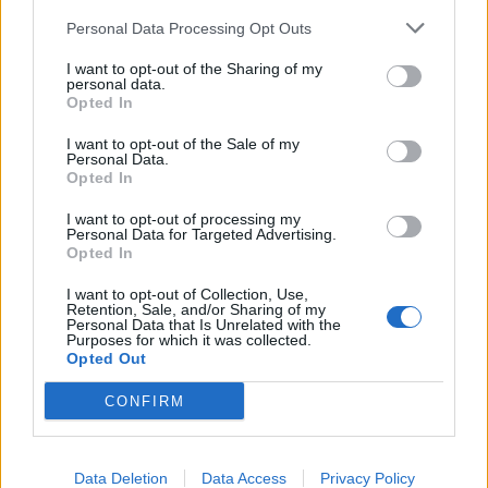
elutasítása, hogy „az a vétkünk, hogy
Personal Data Processing Opt Outs
magyarok vagyunk”.
I want to opt-out of the Sharing of my
personal data.
Opted In
Kérések Orbán Viktor felé
I want to opt-out of the Sale of my
Personal Data.
Opted In
„Azt kérjük a román féltől, hogy üljünk le
egy tárgyalóasztalhoz mint nemzet a
I want to opt-out of processing my
Personal Data for Targeted Advertising.
nemzettel, nem pedig mint kisebbség a
Opted In
többséggel, és beszéljünk. Ha már
I want to opt-out of Collection, Use,
Retention, Sale, and/or Sharing of my
Trianonkor területeket vesztettünk,
Personal Data that Is Unrelated with the
Purposes for which it was collected.
akkor most területek helyett jogokat
Opted Out
kérünk, beleértve az autonómia minden
CONFIRM
formáját. Ugyanakkor azt kérem Orbán
Viktortól, segítsen abban, hogy ne csak a
Data Deletion
Data Access
Privacy Policy