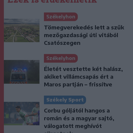
Székelyhon
Tömegverekedés lett a szűk
mezőgazdasági úti vitából
Csatószegen
Székelyhon
Életét vesztette két halász,
akiket villámcsapás ért a
Maros partján – frissítve
Székely Sport
Corbu góljától hangos a
román és a magyar sajtó,
válogatott meghívót