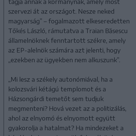
tagja annak a kormánynak, amely most
szervezi át az országot. Nesze neked
magyarság” – fogalmazott elkeseredetten
Tőkés László, rámutatva a Traian Băsescu
államelnöknek fenntartott székre, amely
az EP-alelnök számára azt jelenti, hogy
„ezekben az ügyekben nem alkuszunk”.
„Mi lesz a székely autonómiával, ha a
kolozsvári kétágú templomot és a
Házsongárdi temetőt sem tudjuk
megmenteni? Hová vezet az a politizálás,
ahol az elnyomó és elnyomott együtt
gyakorolja a hatalmat? Ha mindezeket a