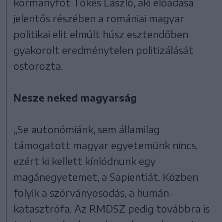
kormányfőt Tőkés László, aki előadása
jelentős részében a romániai magyar
politikai elit elmúlt húsz esztendőben
gyakorolt eredménytelen politizálását
ostorozta.
Nesze neked magyarság
„Se autonómiánk, sem államilag
támogatott magyar egyetemünk nincs,
ezért ki kellett kínlódnunk egy
magánegyetemet, a Sapientiát. Közben
folyik a szórványosodás, a humán-
katasztrófa. Az RMDSZ pedig továbbra is