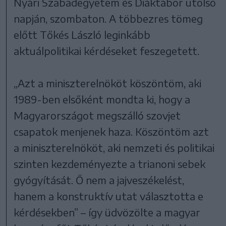
Nyári Szabadegyetem és Diáktábor utolsó
napján, szombaton. A többezres tömeg
előtt Tőkés László leginkább
aktuálpolitikai kérdéseket feszegetett.
„Azt a miniszterelnököt köszöntöm, aki
1989-ben elsőként mondta ki, hogy a
Magyarországot megszálló szovjet
csapatok menjenek haza. Köszöntöm azt
a miniszterelnököt, aki nemzeti és politikai
szinten kezdeményezte a trianoni sebek
gyógyítását. Ő nem a jajveszékelést,
hanem a konstruktív utat választotta e
kérdésekben” – így üdvözölte a magyar