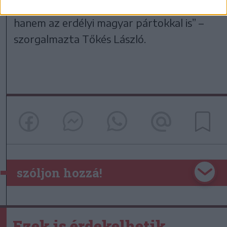
románokkal találjuk meg a párbeszédet,
hanem az erdélyi magyar pártokkal is” –
szorgalmazta Tőkés László.
szóljon hozzá!
Ezek is érdekelhetik