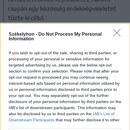
csupán egy közösség érdekképviseletét
tűzte ki célul.
„Ez magyarra fordítva azt jelenti, hogy a
Székelyhon -
Do Not Process My Personal
Information
magyarok politikai akarata nem része a
román nemzeti akaratnak. Továbbá azt,
If you wish to opt-out of the sale, sharing to third parties, or
processing of your personal or sensitive information for
hogy a magyar nemzeti értékek és
targeted advertising by us, please use the below opt-out
érdekek nem képezik részét a romániai
section to confirm your selection. Please note that after your
opt-out request is processed you may continue seeing
nemzeti értékeknek és érdekeknek, tehát
interest-based ads based on personal information utilized by
értsük ezt úgy, hogy legyünk románok” –
us or personal information disclosed to third parties prior to
your opt-out. You may separately opt-out of the further
vélekedett Tőkés László, súlyosan
disclosure of your personal information by third parties on the
diszkriminatívnak és abszurdnak nevezve
IAB’s list of downstream participants. This information may
also be disclosed by us to third parties on the
IAB’s List of
a törvényszék indoklását. Az előadó saját
Downstream Participants
that may further disclose it to other
olvasatában azt jelenti a pártbejegyzés
third parties.