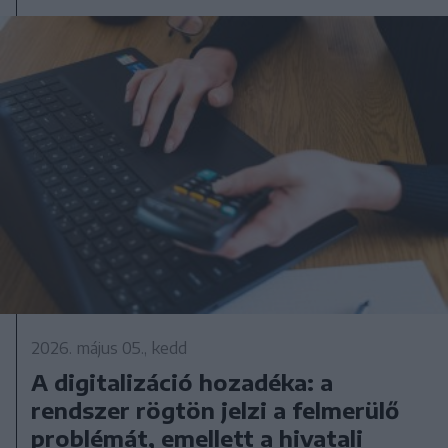
2026. május 05., kedd
A digitalizáció hozadéka: a
rendszer rögtön jelzi a felmerülő
problémát, emellett a hivatali