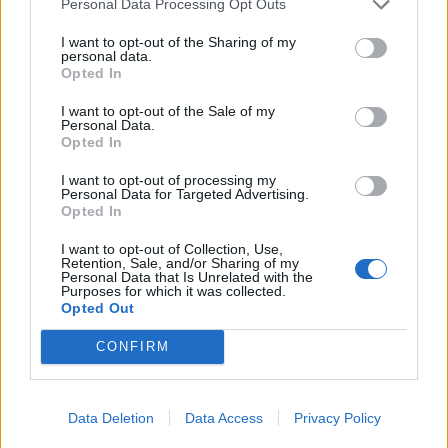
Personal Data Processing Opt Outs
I want to opt-out of the Sharing of my
personal data.
Opted In
2026. május 02., szombat
I want to opt-out of the Sale of my
Personal Data.
A gyergyószentmiklósi köztéri
Opted In
garázsok közel egyharmadát
I want to opt-out of processing my
bontották el mindeddig – a
Personal Data for Targeted Advertising.
Opted In
többség még áll
I want to opt-out of Collection, Use,
Retention, Sale, and/or Sharing of my
Personal Data that Is Unrelated with the
Purposes for which it was collected.
Opted Out
CONFIRM
Data Deletion
Data Access
Privacy Policy