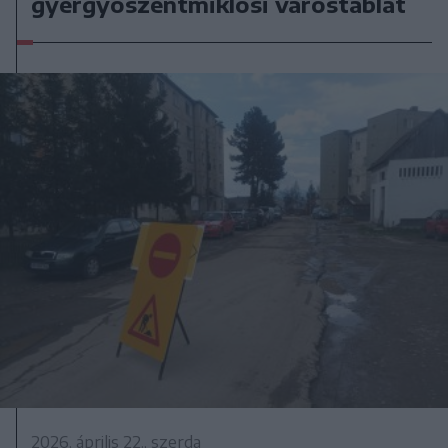
gyergyószentmiklósi várostáblát
2026. április 22., szerda