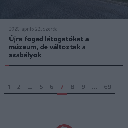
2026. április 22., szerda
Újra fogad látogatókat a
múzeum, de változtak a
szabályok
1
2
...
5
6
7
8
9
...
69