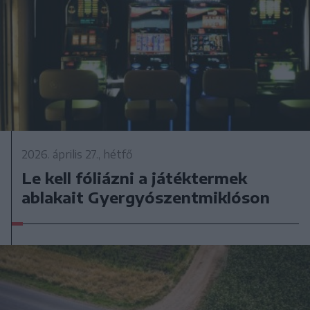
2026. április 27., hétfő
Le kell fóliázni a játéktermek
ablakait Gyergyószentmiklóson