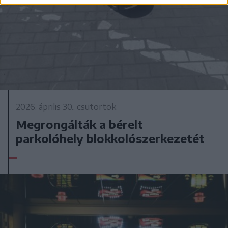
2026. április 30., csütörtök
Megrongálták a bérelt
parkolóhely blokkolószerkezetét