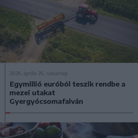
2026. április 26., vasárnap
Egymillió euróból teszik rendbe a
mezei utakat
Gyergyócsomafalván