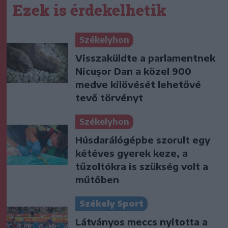
Ezek is érdekelhetik
Székelyhon
Visszaküldte a parlamentnek
Nicușor Dan a közel 900
medve kilövését lehetővé
tevő törvényt
Székelyhon
Húsdarálógépbe szorult egy
kétéves gyerek keze, a
tűzoltókra is szükség volt a
műtőben
Székely Sport
Látványos meccs nyitotta a