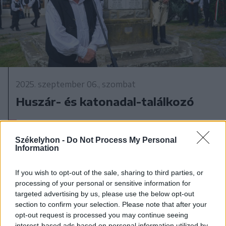
2025. szeptember 06., szombat
Huszár- és katonadal-találkozó
Székelyhon -
Do Not Process My Personal
Information
2025. szeptember 06., szombat
Több mint kétezer előkészítős kap
If you wish to opt-out of the sale, sharing to third parties, or
ajándék iskolatáskát
processing of your personal or sensitive information for
targeted advertising by us, please use the below opt-out
section to confirm your selection. Please note that after your
opt-out request is processed you may continue seeing
interest-based ads based on personal information utilized by