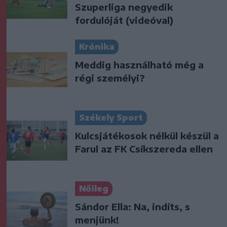
Szuperliga negyedik
fordulóját (videóval)
Krónika
Meddig használható még a
régi személyi?
Székely Sport
Kulcsjátékosok nélkül készül a
Farul az FK Csíkszereda ellen
Nőileg
Sándor Ella: Na, indíts, s
menjünk!