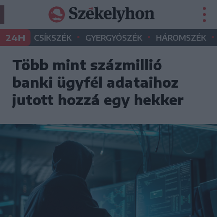
•
•
•
24H
CSÍKSZÉK
GYERGYÓSZÉK
HÁROMSZÉK
Több mint százmillió
banki ügyfél adataihoz
jutott hozzá egy hekker