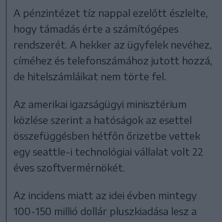
A pénzintézet tíz nappal ezelőtt észlelte,
hogy támadás érte a számítógépes
rendszerét. A hekker az ügyfelek nevéhez,
címéhez és telefonszámához jutott hozzá,
de hitelszámláikat nem törte fel.
Az amerikai igazságügyi minisztérium
közlése szerint a hatóságok az esettel
összefüggésben hétfőn őrizetbe vettek
egy seattle-i technológiai vállalat volt 22
éves szoftvermérnökét.
Az incidens miatt az idei évben mintegy
100-150 millió dollár pluszkiadása lesz a