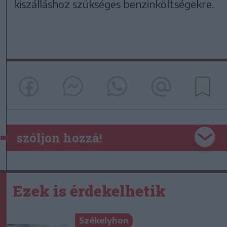
kiszálláshoz szükséges benzinköltségekre.
szóljon hozzá!
Ezek is érdekelhetik
Székelyhon