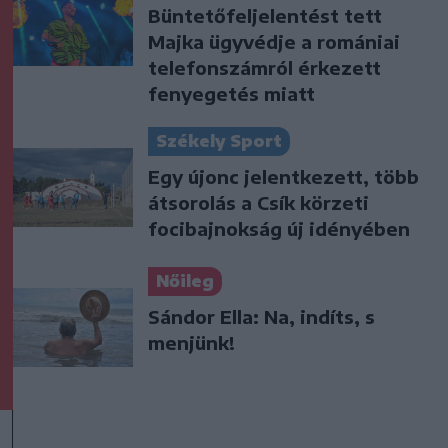
Büntetőfeljelentést tett
Majka ügyvédje a romániai
telefonszámról érkezett
fenyegetés miatt
Székely Sport
Egy újonc jelentkezett, több
átsorolás a Csík körzeti
focibajnokság új idényében
Nőileg
Sándor Ella: Na, indíts, s
menjünk!