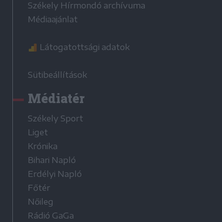
Székely Hírmondó archívuma
Médiaajánlat
Látogatottsági adatok
Sütibeállítások
Médiatér
Székely Sport
Liget
Krónika
Bihari Napló
Erdélyi Napló
Főtér
Nőileg
Rádió GaGa