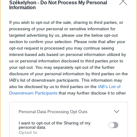
Székelyhon -
Do Not Process My Personal
Information
If you wish to opt-out of the sale, sharing to third parties, or
2025. szeptember 06., szombat
processing of your personal or sensitive information for
Huszár- és katonadal-találkozó
targeted advertising by us, please use the below opt-out
section to confirm your selection. Please note that after your
opt-out request is processed you may continue seeing
interest-based ads based on personal information utilized by
us or personal information disclosed to third parties prior to
2025. szeptember 06., szombat
your opt-out. You may separately opt-out of the further
disclosure of your personal information by third parties on the
Több mint kétezer előkészítős kap
IAB’s list of downstream participants. This information may
ajándék iskolatáskát
also be disclosed by us to third parties on the
IAB’s List of
Downstream Participants
that may further disclose it to other
third parties.
Personal Data Processing Opt Outs
I want to opt-out of the Sharing of my
personal data.
Opted In