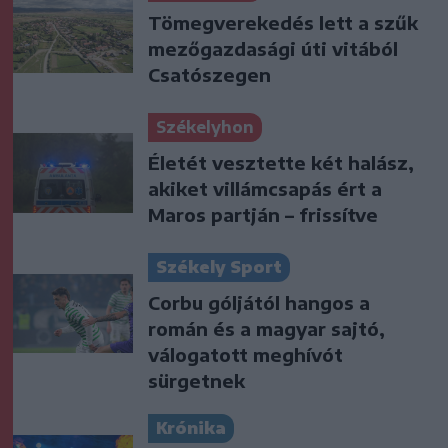
Tömegverekedés lett a szűk
mezőgazdasági úti vitából
Csatószegen
Székelyhon
Életét vesztette két halász,
akiket villámcsapás ért a
Maros partján – frissítve
Székely Sport
Corbu góljától hangos a
román és a magyar sajtó,
válogatott meghívót
sürgetnek
Krónika