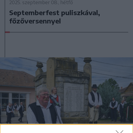
2025. szeptember 08., hétfő
Septemberfest puliszkával,
főzőversennyel