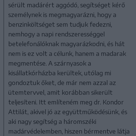
sérült madárért aggódó, segítséget kérő
személynek is megmagyarázni, hogy a
benzinköltséget sem tudjuk fedezni,
nemhogy a napi rendszerességgel
betelefonálóknak magyarázkodni, és hát
nem is ez volt a célunk, hanem a madarak
megmentése. A szárnyasok a
kisállatkórházba kerültek, utólag mi
gondoztuk őket, de már nem azzal az
ütemtervvel, amit korábban sikerült
teljesíteni. Itt említeném meg dr. Kondor
Attilát, akivel jó az együttműködésünk, és
aki nagy segítség a háromszéki
madárvédelemben, hiszen bérmentve látja