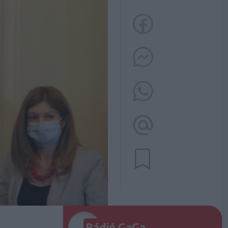
Rádió GaGa