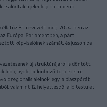
k csalódtak a jelenlegi parlamenti
 célkitűzést nevezett meg: 2024-ben az
 az Európai Parlamentben, a párt
ztott képviselőinek számát, és jusson be
ezetésének új struktúrájáról is döntött.
alelnök, nyolc, különböző területekre
olc regionális alelnök, egy, a diaszpórát
gból, valamint 12 helyettesből álló testület