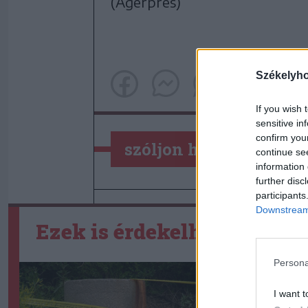
(Agerpres)
Székelyh
If you wish 
sensitive in
confirm you
szóljon hozzá!
continue se
information 
further disc
participants
Downstream 
Ezek is érdekelhetik
Persona
I want t