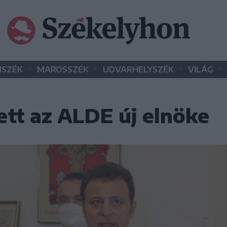
•
•
•
•
SZÉK
MAROSSZÉK
UDVARHELYSZÉK
VILÁG
ett az ALDE új elnöke