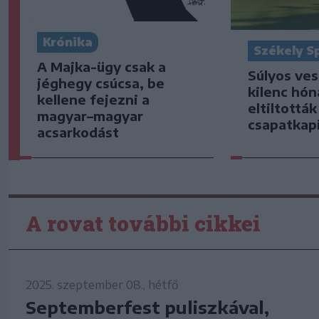
Krónika
Székely S
A Majka-ügy csak a
Súlyos ve
jéghegy csúcsa, be
kilenc hón
kellene fejezni a
eltiltottá
magyar–magyar
csapatkap
acsarkodást
A rovat további cikkei
2025. szeptember 08., hétfő
Septemberfest puliszkával,