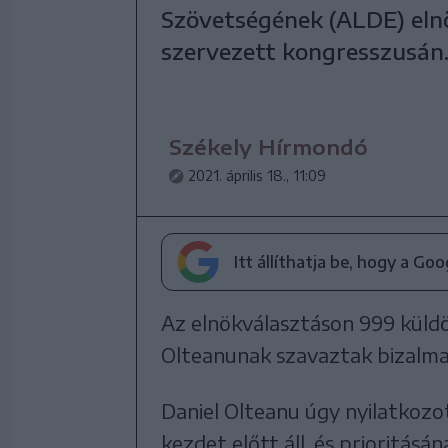
Szövetségének (ALDE) elnö
szervezett kongresszusán
Székely Hírmondó
2021. április 18., 11:09
Itt állíthatja be, hogy a Go
Az elnökválasztáson 999 küldö
Olteanunak szavaztak bizalma
Daniel Olteanu úgy nyilatkozo
kezdet előtt áll, és prioritásá