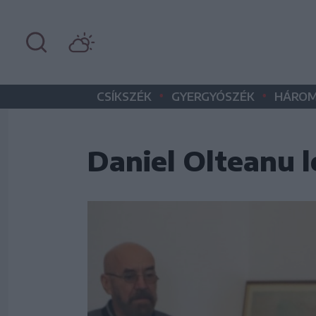
•
•
CSÍKSZÉK
GYERGYÓSZÉK
HÁROM
Daniel Olteanu l