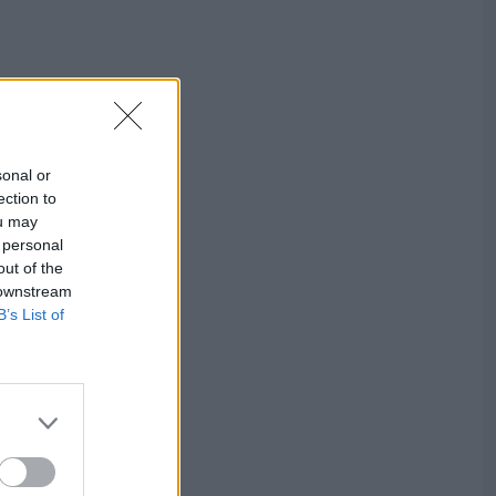
sonal or
ection to
ou may
 personal
out of the
 downstream
B’s List of