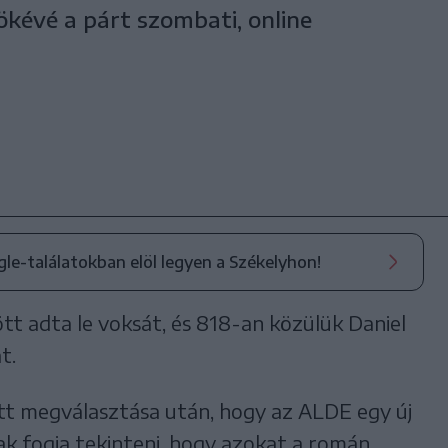
kévé a párt szombati, online
.
ogle-találatokban elöl legyen a Székelyhon!
tt adta le voksát, és 818-an közülük Daniel
t.
tt megválasztása után, hogy az ALDE egy új
nak fogja tekinteni, hogy azokat a román