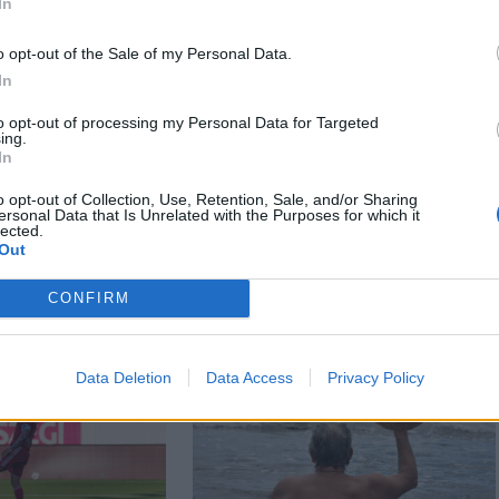
In
o opt-out of the Sale of my Personal Data.
In
to opt-out of processing my Personal Data for Targeted
ing.
In
n
Székely Sport
 először
Nagy pofonba szaladt
o opt-out of Collection, Use, Retention, Sale, and/or Sharing
ersonal Data that Is Unrelated with the Purposes for which it
az
belé a Kolozsvári CFR,
lected.
gok ára
kikapott a Győr és a
Out
Loki is
CONFIRM
Data Deletion
Data Access
Privacy Policy