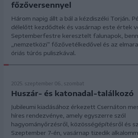
főzőversennyel
Három napig állt a bál a kézdiszéki Torján. 
délelőtt kezdődtek és vasárnap este értek v
Septemberfestre keresztelt falunapok, ben
„nemzetközi” főzővetélkedővel és az elmar
óriás túrós puliszkával.
2025. szeptember 06., szombat
Huszár- és katonadal-találkozó
Jubileumi kiadásához érkezett Csernáton me
híres rendezvénye, amely egyszerre szól
hagyományőrzésről, közösségépítésről és s
Szeptember 7-én, vasárnap tizedik alkalomm