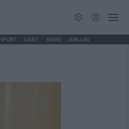
•
•
•
SPORT
LIGET
RÁDIÓ
JÓÁLLÁS