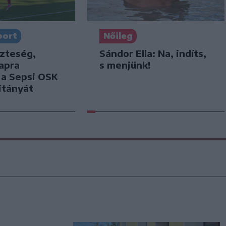
port
Nőileg
szteség,
Sándor Ella: Na, indíts,
apra
s menjünk!
k a Sepsi OSK
itányát