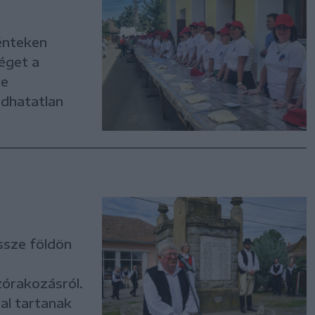
Pénteken
éget a
ne
adhatatlan
ssze földön
zórakozásról.
al tartanak