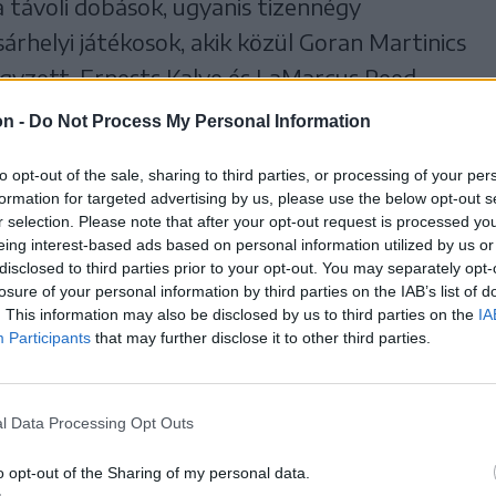
 távoli dobások, ugyanis tizennégy
rhelyi játékosok, akik közül Goran Martinics
egyzett, Ernests Kalve és LaMarcus Reed
ics pedig 14 ponttal fejezte be a
on -
Do Not Process My Personal Information
to opt-out of the sale, sharing to third parties, or processing of your per
formation for targeted advertising by us, please use the below opt-out s
K megerősítette első helyét az alsóházi
r selection. Please note that after your opt-out request is processed y
rült a rájátszásba jutáshoz. A következő
eing interest-based ads based on personal information utilized by us or
disclosed to third parties prior to your opt-out. You may separately opt-
enben, a Galaci Phoenix – amely az alsóház
losure of your personal information by third parties on the IAB’s list of
sti Dinamóval találkozik – pályáján
. This information may also be disclosed by us to third parties on the
IA
Participants
that may further disclose it to other third parties.
 12-én, vasárnap 20 órától rendezik.
ga, középszakasz, alsóház, 1.
l Data Processing Opt Outs
, 1850 néző:
o opt-out of the Sharing of my personal data.
U Craiova 85–77 (18–24, 17–13, 26–18, 24–