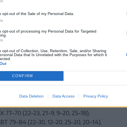
In
o opt-out of the Sale of my Personal Data.
Reed 19 (5x3), Kalve 19 (2x3), Markovics 14
In
Sánta 2, Popescu, Andrei. Vezetőedző:
to opt-out of processing my Personal Data for Targeted
ing.
In
, Burlacu 11 (3x3), Hargrove 8 (1x3), Abrams 5
 Popa, Gavrilă, Corneanu. Vezetőedző: Vladimir
o opt-out of Collection, Use, Retention, Sale, and/or Sharing
ersonal Data that Is Unrelated with the Purposes for which it
lected.
Out
alan István (mindketten Kolozsvár), Dragoș
CONFIRM
ordulóból
Data Deletion
Data Access
Privacy Policy
77–70 (22–23, 21–9, 9–20, 25–18),
T 79–84 (22–30, 12–20, 25–20, 20–14).