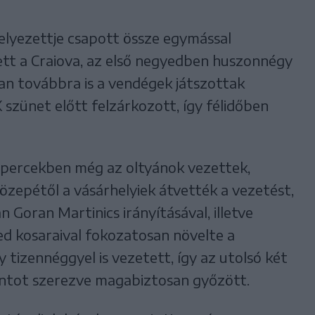
 helyezettje csapott össze egymással
tt a Craiova, az első negyedben huszonnégy
an továbbra is a vendégek játszottak
szünet előtt felzárkozott, így félidőben
 percekben még az oltyánok vezettek,
özepétől a vásárhelyiek átvették a vezetést,
 Goran Martinics irányításával, illetve
d kosaraival fokozatosan növelte a
tizennéggyel is vezetett, így az utolsó két
ntot szerezve magabiztosan győzött.