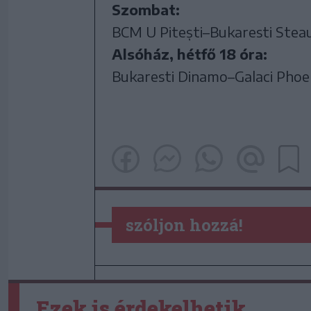
Szombat:
BCM U Pitești–Bukaresti Steaua
Alsóház, hétfő 18 óra:
Bukaresti Dinamo–Galaci Phoen
szóljon hozzá!
Ezek is érdekelhetik