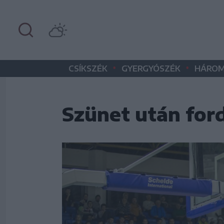
•
•
CSÍKSZÉK
GYERGYÓSZÉK
HÁROM
Szünet után ford