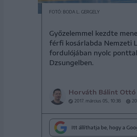
FOTÓ: BODA L. GERGELY
Győzelemmel kezdte menet
férfi kosárlabda Nemzeti 
fordulójában nyolc pontta
Dzsungelben.
Horváth Bálint Ottó
2017. március 05., 10:38
20
Itt állíthatja be, hogy a Go