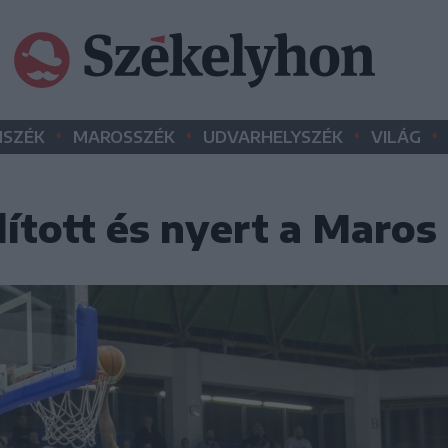
•
•
•
•
SZÉK
MAROSSZÉK
UDVARHELYSZÉK
VILÁG
ított és nyert a Maros