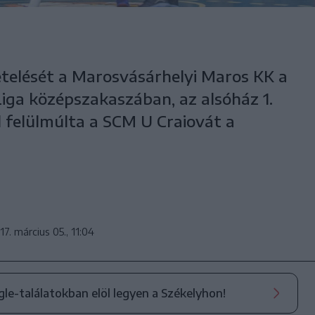
elését a Marosvásárhelyi Maros KK a
Liga középszakaszában, az alsóház 1.
l felülmúlta a SCM U Craiovát a
17. március 05., 11:04
ogle-találatokban elöl legyen a Székelyhon!