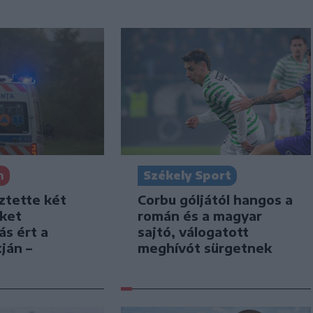
Székely Sport
n
Corbu góljától hangos a
ztette két
román és a magyar
iket
sajtó, válogatott
ás ért a
meghívót sürgetnek
ján –