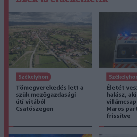
Székelyhon
Székelyho
Tömegverekedés lett a
Életét ves
szűk mezőgazdasági
halász, ak
úti vitából
villámcsap
Csatószegen
Maros part
frissítve