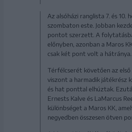
Az alsóházi ranglista 7. és 10.
szombaton este. Jobban kezde
pontot szerzett. A folytatásb
előnyben, azonban a Maros KK 
csak két pont volt a hátránya.
Térfélcserét követően az első
viszont a harmadik játékrész k
és hat ponttal elhúztak. Ezután
Ernests Kalve és LaMarcus Ree
különbséget a Maros KK, amely 
negyedben összesen ötven po