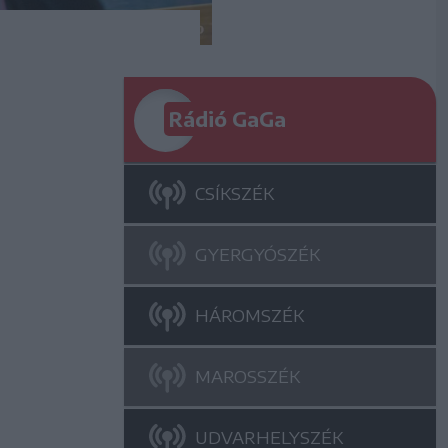
Rádió GaGa
CSÍKSZÉK
GYERGYÓSZÉK
HÁROMSZÉK
MAROSSZÉK
UDVARHELYSZÉK