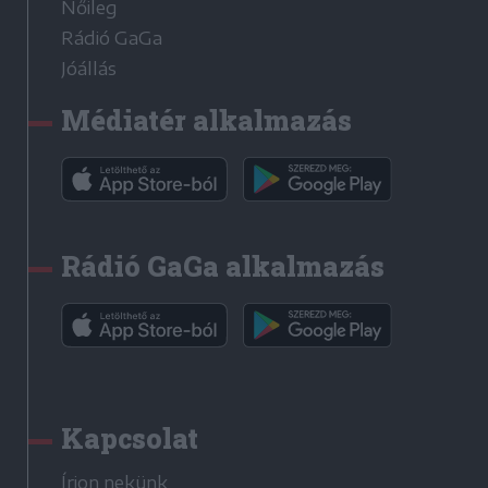
Nőileg
Rádió GaGa
Jóállás
Médiatér alkalmazás
Rádió GaGa alkalmazás
Kapcsolat
Írjon nekünk