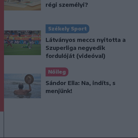
régi személyi?
Székely Sport
Látványos meccs nyitotta a
Szuperliga negyedik
fordulóját (videóval)
Nőileg
Sándor Ella: Na, indíts, s
menjünk!