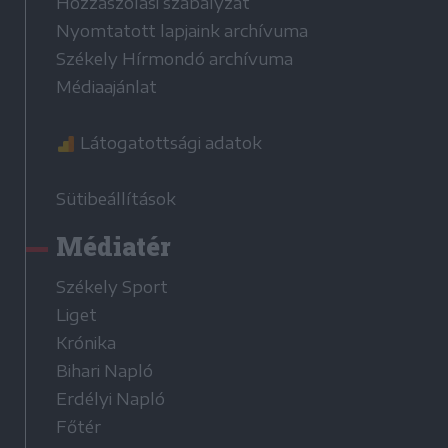
Hozzászólási szabályzat
Nyomtatott lapjaink archívuma
Székely Hírmondó archívuma
Médiaajánlat
Látogatottsági adatok
Sütibeállítások
Médiatér
Székely Sport
Liget
Krónika
Bihari Napló
Erdélyi Napló
Főtér