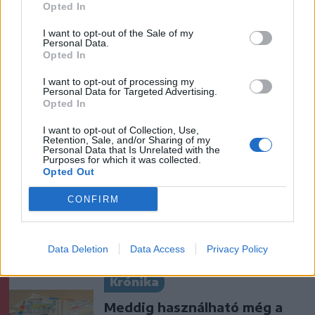
emlékszik vissza a kedd esti
Opted In
balesetre a csíkszeredai
I want to opt-out of the Sale of my
családfő
Personal Data.
Opted In
Székelyhon
I want to opt-out of processing my
Personal Data for Targeted Advertising.
Visszaküldte a parlamentnek
Opted In
Nicușor Dan a közel 900
medve kilövését lehetővé
I want to opt-out of Collection, Use,
Retention, Sale, and/or Sharing of my
tevő törvényt
Personal Data that Is Unrelated with the
Purposes for which it was collected.
Opted Out
Székely Sport
CONFIRM
Egyetlen székelyföldi
résztvevő lesz a futsal 2.
Ligában
Data Deletion
Data Access
Privacy Policy
Krónika
Meddig használható még a