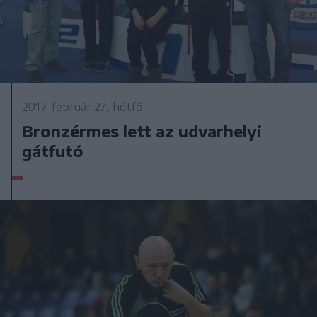
2017. február 27., hétfő
Bronzérmes lett az udvarhelyi
gátfutó