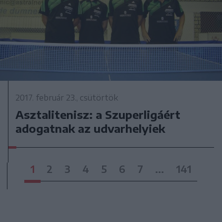
2017. február 23., csütörtök
Asztalitenisz: a Szuperligáért
adogatnak az udvarhelyiek
1
2
3
4
5
6
7
...
141