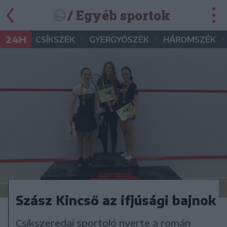
/ Egyéb sportok
•
•
•
24H
CSÍKSZÉK
GYERGYÓSZÉK
HÁROMSZÉK
Szász Kincső az ifjúsági bajnok
Csíkszeredai sportoló nyerte a román