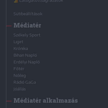
Látogatottsági adatok
Sütibeállítások
Médiatér
Székely Sport
Liget
Krónika
Bihari Napló
Erdélyi Napló
Főtér
Nőileg
Rádió GaGa
Jóállás
Médiatér alkalmazás