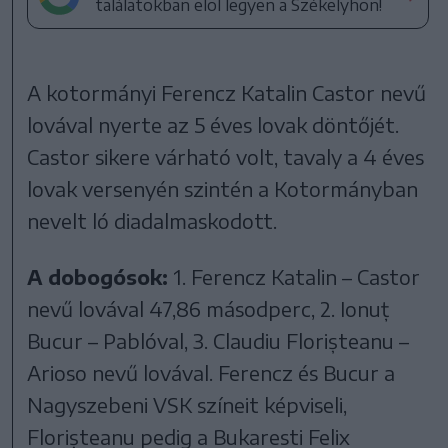
találatokban elöl legyen a Székelyhon!
A kotormányi Ferencz Katalin Castor nevű
lovával nyerte az 5 éves lovak döntőjét.
Castor sikere várható volt, tavaly a 4 éves
lovak versenyén szintén a Kotormányban
nevelt ló diadalmaskodott.
A dobogósok:
1. Ferencz Katalin – Castor
nevű lovával 47,86 másodperc, 2. Ionuț
Bucur – Pablóval, 3. Claudiu Florișteanu –
Arioso nevű lovával. Ferencz és Bucur a
Nagyszebeni VSK színeit képviseli,
Florișteanu pedig a Bukaresti Felix