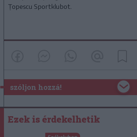
Țopescu Sportklubot.
szóljon hozzá!
Ezek is érdekelhetik