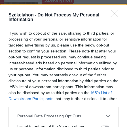
Székelyhon
Tizenegy település maradhat
Székelyhon -
Do Not Process My Personal
víz nélkül Udvarhelyszéken
Information
If you wish to opt-out of the sale, sharing to third parties, or
processing of your personal or sensitive information for
Székelyhon
targeted advertising by us, please use the below opt-out
Húsdarálógépbe szorult egy
section to confirm your selection. Please note that after your
kétéves gyerek keze, a
opt-out request is processed you may continue seeing
interest-based ads based on personal information utilized by
tűzoltókra is szükség volt a
us or personal information disclosed to third parties prior to
műtőben
your opt-out. You may separately opt-out of the further
disclosure of your personal information by third parties on the
Székely Sport
IAB’s list of downstream participants. This information may
also be disclosed by us to third parties on the
IAB’s List of
Látványos meccs nyitotta a
Downstream Participants
that may further disclose it to other
Szuperliga negyedik
third parties.
fordulóját (videóval)
Personal Data Processing Opt Outs
Krónika
I want to opt-out of the Sharing of my