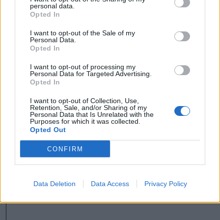
personal data.
Putyin egy NATO-tagállam
Opted In
megtámadására készül az
I want to opt-out of the Sale of my
amerikai hírszerzés szerint
Personal Data.
Opted In
Székely Sport
I want to opt-out of processing my
Personal Data for Targeted Advertising.
Kulcsjátékosok nélkül készül a
Opted In
Farul az FK Csíkszereda ellen
I want to opt-out of Collection, Use,
Retention, Sale, and/or Sharing of my
Personal Data that Is Unrelated with the
Purposes for which it was collected.
Opted Out
Nőileg
CONFIRM
Sándor Ella: Na, indíts, s
menjünk!
Data Deletion
Data Access
Privacy Policy