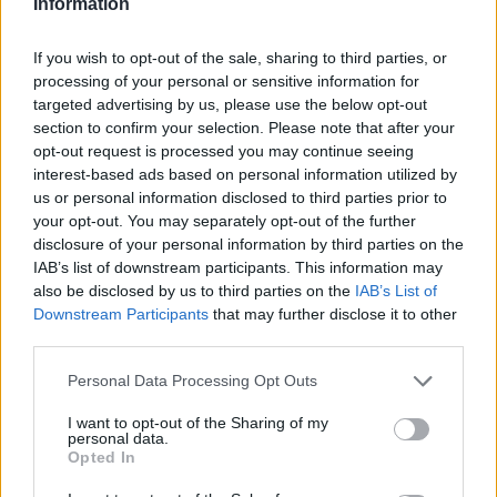
Information
If you wish to opt-out of the sale, sharing to third parties, or
processing of your personal or sensitive information for
targeted advertising by us, please use the below opt-out
section to confirm your selection. Please note that after your
opt-out request is processed you may continue seeing
interest-based ads based on personal information utilized by
us or personal information disclosed to third parties prior to
your opt-out. You may separately opt-out of the further
Hasznos
disclosure of your personal information by third parties on the
IAB’s list of downstream participants. This information may
Impresszum
also be disclosed by us to third parties on the
IAB’s List of
Szerzői jogok
Downstream Participants
that may further disclose it to other
Adatvédelmi tájékoztató
third parties.
Cookie-kezelési tájékoztató
Personal Data Processing Opt Outs
Hozzászólási szabályzat
I want to opt-out of the Sharing of my
Nyomtatott lapjaink archívuma
personal data.
Opted In
Székely Hírmondó archívuma
Médiaajánlat