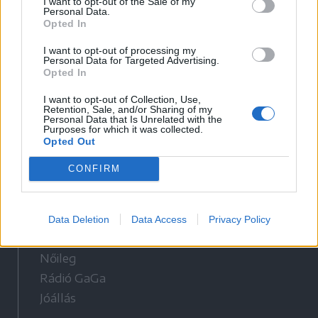
I want to opt-out of the Sale of my
Personal Data.
Opted In
Látogatottsági adatok
I want to opt-out of processing my
Personal Data for Targeted Advertising.
Opted In
Sütibeállítások
I want to opt-out of Collection, Use,
Médiatér
Retention, Sale, and/or Sharing of my
Personal Data that Is Unrelated with the
Purposes for which it was collected.
Székely Sport
Opted Out
Liget
CONFIRM
Krónika
Bihari Napló
Erdélyi Napló
Data Deletion
Data Access
Privacy Policy
Főtér
Nőileg
Rádió GaGa
Jóállás