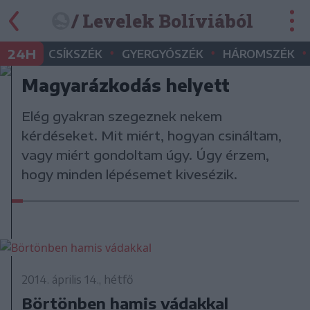
/ Levelek Bolíviából
•
•
•
24H
CSÍKSZÉK
GYERGYÓSZÉK
HÁROMSZÉK
Magyarázkodás helyett
Elég gyakran szegeznek nekem
kérdéseket. Mit miért, hogyan csináltam,
vagy miért gondoltam úgy. Úgy érzem,
hogy minden lépésemet kivesézik.
2014. április 14., hétfő
Börtönben hamis vádakkal