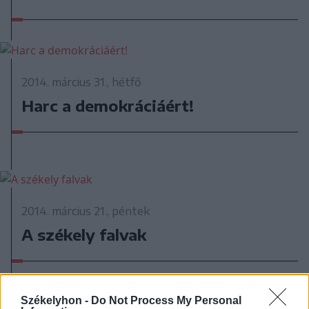
2014. március 31., hétfő
Harc a demokráciáért!
2014. március 21., péntek
A székely falvak
Korábbi cikkek betöltése
Székelyhon -
Do Not Process My Personal