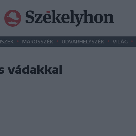
•
•
•
•
SZÉK
MAROSSZÉK
UDVARHELYSZÉK
VILÁG
s vádakkal