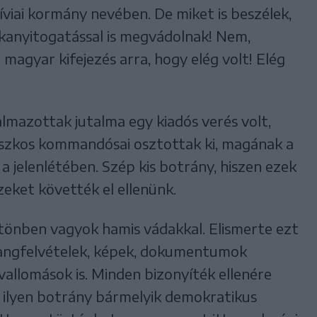
íviai kormány nevében. De miket is beszélek,
cskanyitogatással is megvádolnak! Nem,
 magyar kifejezés arra, hogy elég volt! Elég
mazottak jutalma egy kiadós verés volt,
szkos kommandósai osztottak ki, magának a
 jelenlétében. Szép kis botrány, hiszen ezek
ket követték el ellenünk.
tönben vagyok hamis vádakkal. Elismerte ezt
 hangfelvételek, képek, dokumentumok
vallomások is. Minden bizonyíték ellenére
 ilyen botrány bármelyik demokratikus