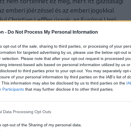
itt nem történhet ez meg, mert itt gazdasági
az emberi jóérzéssel és az emberi jogokkal.
l Christian Leffler úrnak, az Európai Unió
. Most így nyilvánosan kijelentem: vannak
on -
Do Not Process My Personal Information
ai Unión belül, amelyeknek az az érdeke,
to opt-out of the sale, sharing to third parties, or processing of your per
 történjen semmiféle szankció! Ez ugyanis a
formation for targeted advertising by us, please use the below opt-out s
ét jelenthetné. Tudom, súlyos szavak ezek,
r selection. Please note that after your opt-out request is processed y
eing interest-based ads based on personal information utilized by us or
e juthattam: annak ellenére, hogy az EU
disclosed to third parties prior to your opt-out. You may separately opt-
 cselekszik, pedig három európai
losure of your personal information by third parties on the IAB’s list of
. This information may also be disclosed by us to third parties on the
IA
ettőt megkínoztak. Csak abban
Participants
that may further disclose it to other third parties.
 kormány mindent megtesz a nemzetközi
alán nem lesz egyedül, hiszen vannak más
l Data Processing Opt Outs
o opt-out of the Sharing of my personal data.
mentesen, az igazság érdekében!