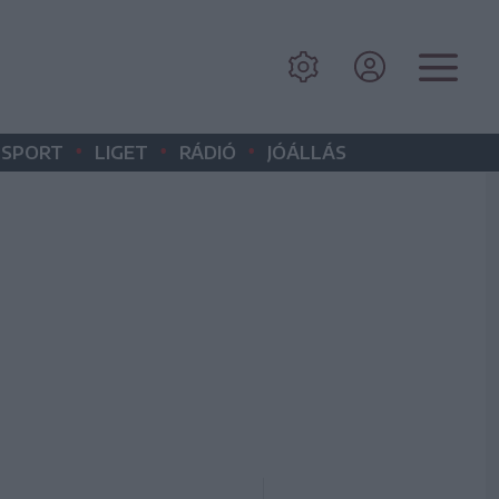
•
•
•
SPORT
LIGET
RÁDIÓ
JÓÁLLÁS