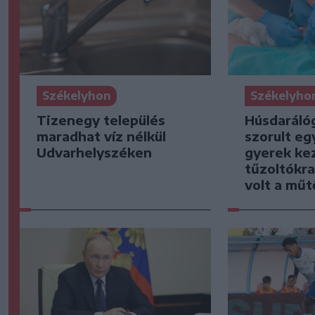
Székelyhon
Székelyho
Tizenegy település
Húsdaráló
maradhat víz nélkül
szorult eg
Udvarhelyszéken
gyerek kez
tűzoltókra
volt a mű