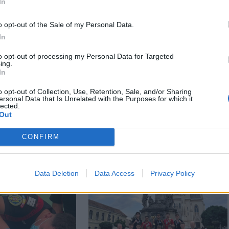
In
o opt-out of the Sale of my Personal Data.
In
to opt-out of processing my Personal Data for Targeted
ing.
In
o opt-out of Collection, Use, Retention, Sale, and/or Sharing
ersonal Data that Is Unrelated with the Purposes for which it
lected.
Out
CONFIRM
Data Deletion
Data Access
Privacy Policy