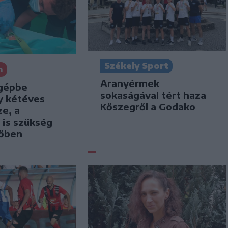
Székely Sport
n
Aranyérmek
gépbe
sokaságával tért haza
y kétéves
Kőszegről a Godako
e, a
 is szükség
tőben