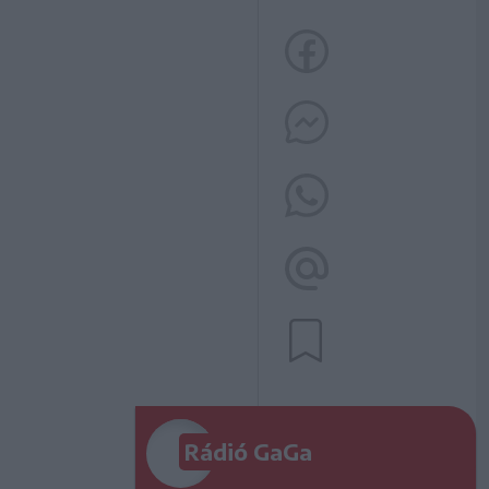
Rádió GaGa