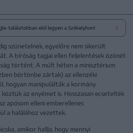
ogle-találatokban elöl legyen a Székelyhon!
dig szünetelnek, egyelőre nem sikerült
t. A bíróság tagjai ellen feljelentések özönét
nság történt. A múlt héten a minisztérium
zben börtönbe zártak) az ellenzéki
ról, hogyan manipulálták a kormány
, köztük az enyémet is. Hosszasan ecsetelték
 az apósom elleni emberellenes
ül a halálához vezettek.
icska, amikor hallja, hogy mennyi