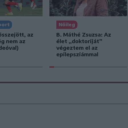
port
Nőileg
összejött, az
B. Máthé Zsuzsa: Az
ég nem az
élet „doktoriját”
deóval)
végeztem el az
epilepsziámmal