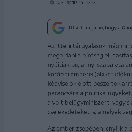
2014. április 14., 12:12
Itt állíthatja be, hogy a Go
Az itteni tárgyalások még min
megoldani a bíróság elutasításá
nyújtják be, annyi szabálytala
korábbi emberei (akiket időkö
képviselők előtt beszéltek ar
parancsára a politikai ügyeket
a volt belügyminiszert, vagyis
cselekedeteket is, amelyek vég
Az ember zsebében kinyílik a b