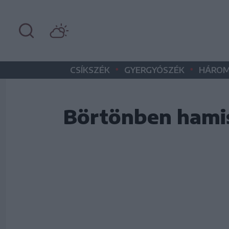
•
•
CSÍKSZÉK
GYERGYÓSZÉK
HÁROM
Börtönben hami