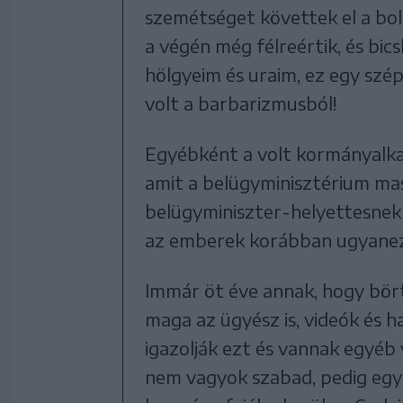
szemétséget követtek el a bol
a végén még félreértik, és bi
hölgyeim és uraim, ez egy szép
volt a barbarizmusból!
Egyébként a volt kormányalkal
amit a belügyminisztérium ma
belügyminiszter-helyettesnek a
az emberek korábban ugyaneze
Immár öt éve annak, hogy bör
maga az ügyész is, videók és
igazolják ezt és vannak egyéb 
nem vagyok szabad, pedig egy