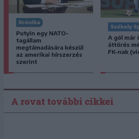
Krónika
Székely S
Putyin egy NATO-
A gól már 
tagállam
áttörés m
megtámadására készül
FK-nak (vi
az amerikai hírszerzés
szerint
A rovat további cikkei