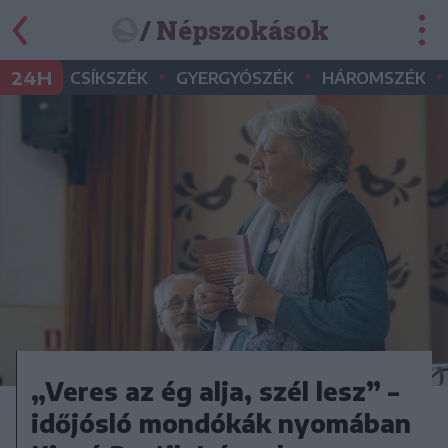
/ Népszokások
•
•
•
24H
CSÍKSZÉK
GYERGYÓSZÉK
HÁROMSZÉK
„Veres az ég alja, szél lesz” –
időjósló mondókák nyomában