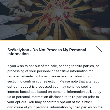
Székelyhon -
Do Not Process My Personal
Information
2025. december 28., vasárnap
Aprószentek napja – amikor
If you wish to opt-out of the sale, sharing to third parties, or
processing of your personal or sensitive information for
„büntetlenül” lehet csapkodni a
targeted advertising by us, please use the below opt-out
lányokat
section to confirm your selection. Please note that after your
opt-out request is processed you may continue seeing
interest-based ads based on personal information utilized by
us or personal information disclosed to third parties prior to
Korábbi cikkek betöltése
your opt-out. You may separately opt-out of the further
disclosure of your personal information by third parties on the