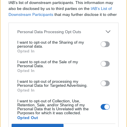
IAB’s list of downstream participants. This information may
also be disclosed by us to third parties on the
IAB’s List of
Downstream Participants
that may further disclose it to other
third parties.
Personal Data Processing Opt Outs
I want to opt-out of the Sharing of my
personal data.
Opted In
Hasznos
I want to opt-out of the Sale of my
Impresszum
Personal Data.
Opted In
Szerzői jogok
I want to opt-out of processing my
Adatvédelmi tájékoztató
Personal Data for Targeted Advertising.
Cookie-kezelési tájékoztató
Opted In
Hozzászólási szabályzat
I want to opt-out of Collection, Use,
Retention, Sale, and/or Sharing of my
Nyomtatott lapjaink archívuma
Personal Data that Is Unrelated with the
Purposes for which it was collected.
Székely Hírmondó archívuma
Opted Out
Médiaajánlat