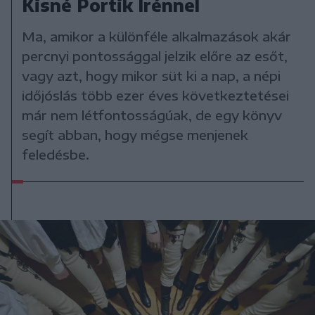
Kisné Portik Irénnel
Ma, amikor a különféle alkalmazások akár
percnyi pontossággal jelzik előre az esőt,
vagy azt, hogy mikor süt ki a nap, a népi
időjóslás több ezer éves következtetései
már nem létfontosságúak, de egy könyv
segít abban, hogy mégse menjenek
feledésbe.