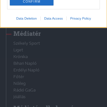
CONFIRM
Látogatottsági adatok
Data Deletion
Data Access
Privacy Policy
Sütibeállítások
Médiatér
Székely Sport
Liget
Krónika
Bihari Napló
Erdélyi Napló
Főtér
Nőileg
Rádió GaGa
Jóállás