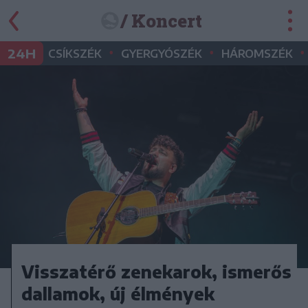
/ Koncert
•
•
•
24H
CSÍKSZÉK
GYERGYÓSZÉK
HÁROMSZÉK
Visszatérő zenekarok, ismerős
dallamok, új élmények