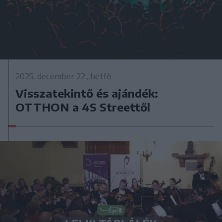
2025. december 22., hétfő
Visszatekintő és ajándék:
OTTHON a 4S Streettől