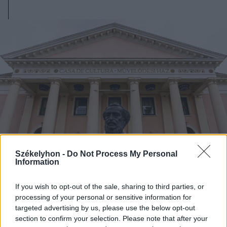
Székelyhon -
Do Not Process My Personal
Information
If you wish to opt-out of the sale, sharing to third parties, or
2025. február 26., szerda
processing of your personal or sensitive information for
Két nagy költő levelezése
targeted advertising by us, please use the below opt-out
elevenedik meg koncertszínház
section to confirm your selection. Please note that after your