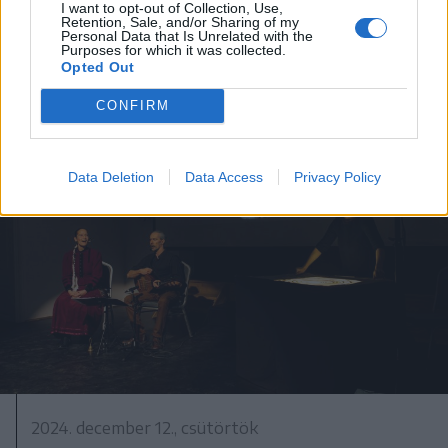
I want to opt-out of Collection, Use,
Sepsiszentgyörgyön
Retention, Sale, and/or Sharing of my
Personal Data that Is Unrelated with the
Purposes for which it was collected.
Opted Out
CONFIRM
Data Deletion
Data Access
Privacy Policy
2024. december 12., csütörtök