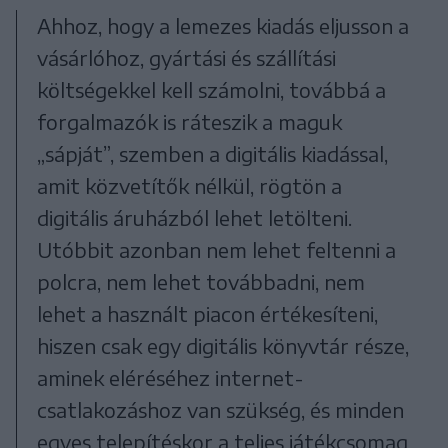
Ahhoz, hogy a lemezes kiadás eljusson a
vásárlóhoz, gyártási és szállítási
költségekkel kell számolni, továbbá a
forgalmazók is ráteszik a maguk
„sápját”, szemben a digitális kiadással,
amit közvetítők nélkül, rögtön a
digitális áruházból lehet letölteni.
Utóbbit azonban nem lehet feltenni a
polcra, nem lehet továbbadni, nem
lehet a használt piacon értékesíteni,
hiszen csak egy digitális könyvtár része,
aminek eléréséhez internet-
csatlakozáshoz van szükség, és minden
egyes telepítéskor a teljes játékcsomag