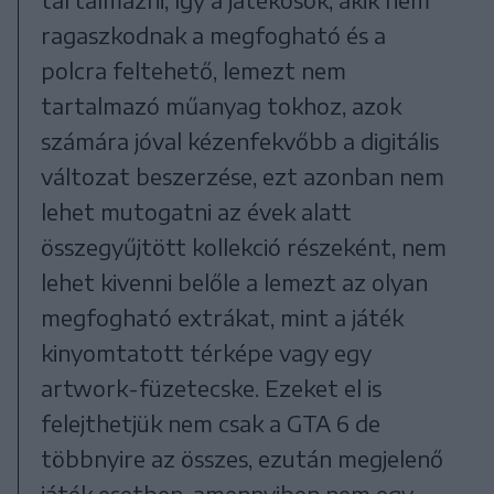
ragaszkodnak a megfogható és a
polcra feltehető, lemezt nem
tartalmazó műanyag tokhoz, azok
számára jóval kézenfekvőbb a digitális
változat beszerzése, ezt azonban nem
lehet mutogatni az évek alatt
összegyűjtött kollekció részeként, nem
lehet kivenni belőle a lemezt az olyan
megfogható extrákat, mint a játék
kinyomtatott térképe vagy egy
artwork-füzetecske. Ezeket el is
felejthetjük nem csak a GTA 6 de
többnyire az összes, ezután megjelenő
játék esetben, amennyiben nem egy