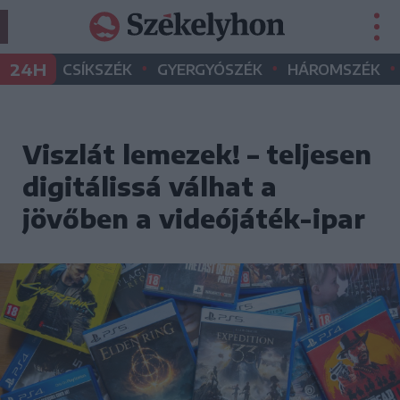
•
•
•
24H
CSÍKSZÉK
GYERGYÓSZÉK
HÁROMSZÉK
Viszlát lemezek! – teljesen
digitálissá válhat a
jövőben a videójáték-ipar