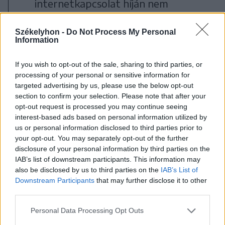
internetkapcsolat híján nem
férhetünk hozzá, ezáltal pedig a
Székelyhon -
Do Not Process My Personal
már megvásárolt játékainkhoz sem?
Information
Erre nemrég történt aggasztó
If you wish to opt-out of the sale, sharing to third parties, or
processing of your personal or sensitive information for
precedens, ugyanis a Sony több filmet
targeted advertising by us, please use the below opt-out
is törölt a licensz-jogok változása miatt
section to confirm your selection. Please note that after your
opt-out request is processed you may continue seeing
az online boltjából, így azok, akik
interest-based ads based on personal information utilized by
korábban megvásárolták azokat a
us or personal information disclosed to third parties prior to
your opt-out. You may separately opt-out of the further
filmeket, gyakorlatilag a semmivel
disclosure of your personal information by third parties on the
maradtak, holott kifizették a pénzt
IAB’s list of downstream participants. This information may
also be disclosed by us to third parties on the
IAB’s List of
azért, hogy az adott filmet digitiálisan
Downstream Participants
that may further disclose it to other
birtokolják.
third parties.
Personal Data Processing Opt Outs