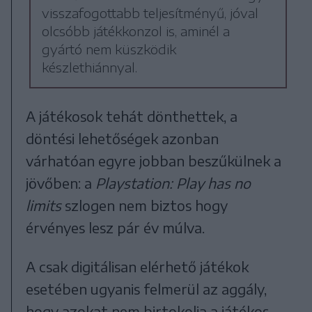
visszafogottabb teljesítményű, jóval
olcsóbb játékkonzol is, aminél a
gyártó nem küszködik
készlethiánnyal.
A játékosok tehát dönthettek, a
döntési lehetőségek azonban
várhatóan egyre jobban beszűkülnek a
jövőben: a
Playstation: Play has no
limits
szlogen nem biztos hogy
érvényes lesz pár év múlva.
A csak digitálisan elérhető játékok
esetében ugyanis felmerül az aggály,
hogy azokat nem birtokolja a játékos