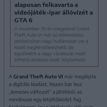
alaposan felkavarta a
videójáték-ipar állóvizét a
GTA 6
A november 19-én megjelenő Grand
Theft Auto VI már az előrendelési
periódusban nagy hullámokat ver a
kiadó megkérdőjelezhető, de
egyébként a nagy várakozás miatt
érthető döntései miatt. Képbehozó.
A
Grand Theft Auto VI
már meglépte
a digitális kiadást, hiszen bár lesz
„lemezes változat” a játékból, az
mindössze egy letöltőkódot fog
tartalmazni, így a játékosok, akik nem