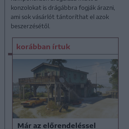
konzolokat is drágábbra fogják árazni,
ami sok vásárlót tántoríthat el azok
beszerzésétől.
korábban írtuk
Már az előrendeléssel