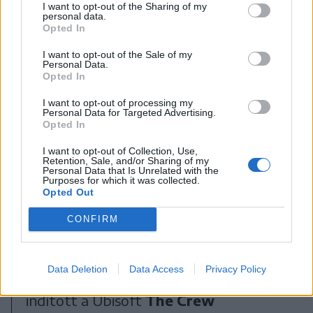
I want to opt-out of the Sharing of my
personal data.
Opted In
I want to opt-out of the Sale of my
Personal Data.
Opted In
I want to opt-out of processing my
Personal Data for Targeted Advertising.
Opted In
I want to opt-out of Collection, Use,
Retention, Sale, and/or Sharing of my
Personal Data that Is Unrelated with the
Purposes for which it was collected.
Opted Out
FOTÓ: BORBÉLY FANNI
CONFIRM
Ide kapcsolódik a
Stop Killing Games
Data Deletion
Data Access
Privacy Policy
kezdeményezés
is, amelyet Ross Scott
indított a Ubisoft
The Crew