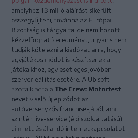
polgári kezdeményezést is indított
,
amelyhez 1,3 millió aláírást sikerült
összegyűjteni, továbbá az Európai
Bizottság is tárgyalta, de nem hozott
kézzelfogható eredményt, ugyanis nem
tudják kötelezni a kiadókat arra, hogy
egyjátékos módot is készítsenek a
játékaikhoz, egy esetleges jövőbeni
szerverleállítás esetére. A Ubisoft
azóta kiadta a
The Crew: Motorfest
nevet viselő új epizódot az
autóversenyzős franchise-jából, ami
szintén live-service (élő szolgáltatású)
cím lett és állandó internetkapcsolatot