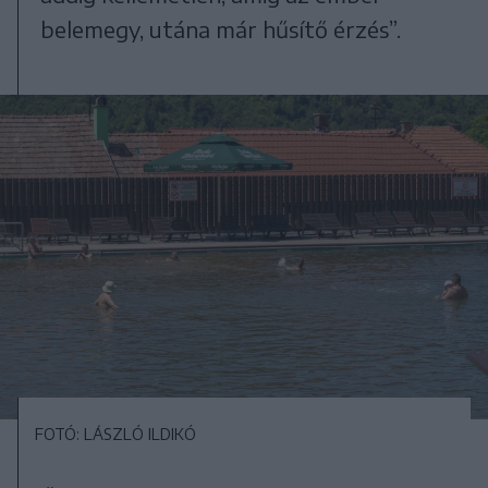
belemegy, utána már hűsítő érzés”.
FOTÓ: LÁSZLÓ ILDIKÓ