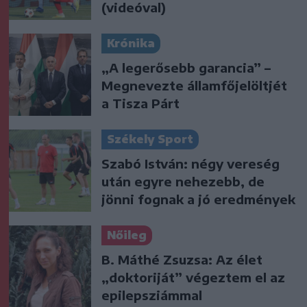
(videóval)
Krónika
„A legerősebb garancia” –
Megnevezte államfőjelöltjét
a Tisza Párt
Székely Sport
Szabó István: négy vereség
után egyre nehezebb, de
jönni fognak a jó eredmények
Nőileg
B. Máthé Zsuzsa: Az élet
„doktoriját” végeztem el az
epilepsziámmal