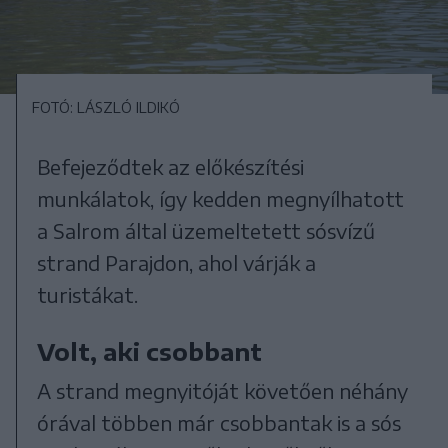
FOTÓ: LÁSZLÓ ILDIKÓ
Befejeződtek az előkészítési
munkálatok, így kedden megnyílhatott
a Salrom által üzemeltetett sósvízű
strand Parajdon, ahol várják a
turistákat.
Volt, aki csobbant
A strand megnyitóját követően néhány
órával többen már csobbantak is a sós