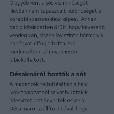
Ő egyébként a sós víz minőségét
illetően nem tapasztalt különbséget a
korábbi szezonokhoz képest. Annak
pedig kifejezetten örült, hogy kevesebb
vendég van, hiszen így szinte bármelyik
napágyat elfoglalhatta és a
medencében is kényelmesen
lubickolhatott.
Désaknáról hozták a sót
A medencék feltöltéséhez a helyi
ivóvízhálózatból szivattyúztak ki
édesvizet, ezt keverték össze a
Désaknáról szállított sóval, hogy