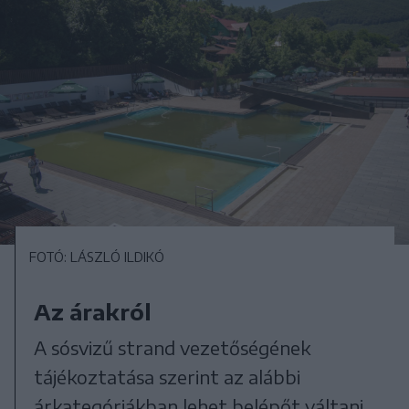
FOTÓ: LÁSZLÓ ILDIKÓ
Az árakról
A sósvizű strand vezetőségének
tájékoztatása szerint az alábbi
árkategóriákban lehet belépőt váltani