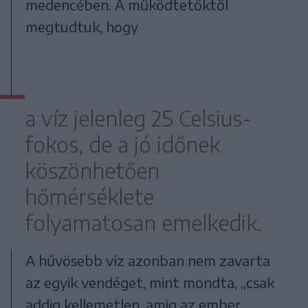
medencében. A működtetőktől
megtudtuk, hogy
a víz jelenleg 25 Celsius-
fokos, de a jó időnek
köszönhetően
hőmérséklete
folyamatosan emelkedik.
A hűvösebb víz azonban nem zavarta
az egyik vendéget, mint mondta, „csak
addig kellemetlen, amig az ember