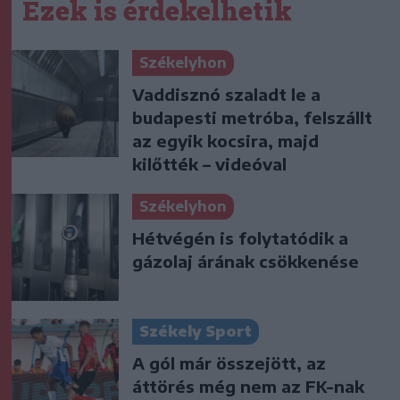
Ezek is érdekelhetik
Székelyhon
Vaddisznó szaladt le a
budapesti metróba, felszállt
az egyik kocsira, majd
kilőtték – videóval
Székelyhon
Hétvégén is folytatódik a
gázolaj árának csökkenése
Székely Sport
A gól már összejött, az
áttörés még nem az FK-nak