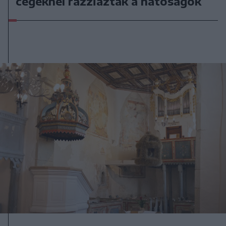
cégeknél razziáztak a hatóságok