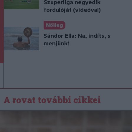
Szuperliga negyedik
fordulóját (videóval)
Nőileg
Sándor Ella: Na, indíts, s
menjünk!
A rovat további cikkei