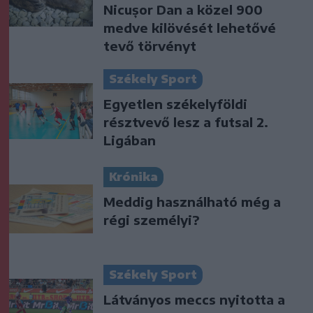
Nicușor Dan a közel 900
medve kilövését lehetővé
tevő törvényt
Székely Sport
Egyetlen székelyföldi
résztvevő lesz a futsal 2.
Ligában
Krónika
Meddig használható még a
régi személyi?
Székely Sport
Látványos meccs nyitotta a