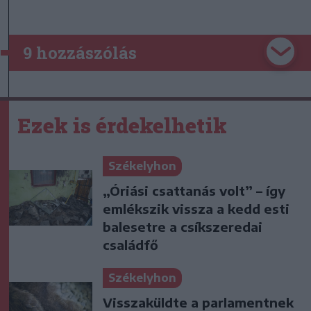
9 hozzászólás
Ezek is érdekelhetik
Székelyhon
„Óriási csattanás volt” – így
emlékszik vissza a kedd esti
balesetre a csíkszeredai
családfő
Székelyhon
Visszaküldte a parlamentnek