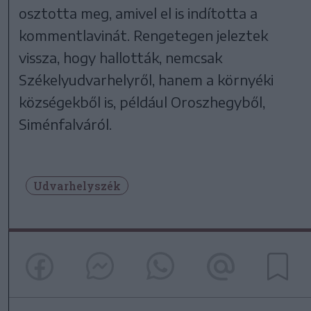
osztotta meg, amivel el is indította a
kommentlavinát. Rengetegen jeleztek
vissza, hogy hallották, nemcsak
Székelyudvarhelyről, hanem a környéki
községekből is, például Oroszhegyből,
Siménfalváról.
Udvarhelyszék