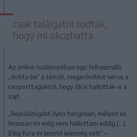
csak találgatni tudták,
hogy mi okozhatta.
Az online tudakozóban egy felhasználó
„dobta be” a témát, megerősítést kérve a
csoporttagoktól, hogy ők is hallották-e a
zajt.
„Repülőzúgást ilyen hangosan, mélyen és
hosszan én még nem hallottam eddig (…)
Elég fura és ijesztő jelenség volt” –