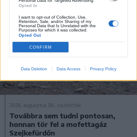
Personal Data for Targeted Advertising.
Opted In
I want to opt-out of Collection, Use,
Retention, Sale, and/or Sharing of my
Personal Data that Is Unrelated with the
Purposes for which it was collected.
Opted Out
CONFIRM
Data Deletion
Data Access
Privacy Policy
2026. augusztus 06., csütörtök
Továbbra sem tudni pontosan,
honnan tör fel a mofettagáz
Szejkefürdőn