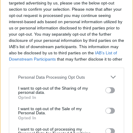
targeted advertising by us, please use the below opt-out
section to confirm your selection. Please note that after your
opt-out request is processed you may continue seeing
interest-based ads based on personal information utilized by
us or personal information disclosed to third parties prior to
your opt-out. You may separately opt-out of the further
disclosure of your personal information by third parties on the
IAB’s list of downstream participants. This information may
also be disclosed by us to third parties on the
IAB’s List of
Downstream Participants
that may further disclose it to other
third parties.
Personal Data Processing Opt Outs
I want to opt-out of the Sharing of my
personal data.
2026. augusztus 07., péntek
Opted In
Új aszfalton közlekedhetünk az
I want to opt-out of the Sale of my
Personal Data.
ocfalvi eltérőnél is
Opted In
I want to opt-out of processing my