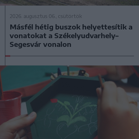
2026. augusztus 06., csütörtök
Másfél hétig buszok helyettesítik a
vonatokat a Székelyudvarhely–
Segesvár vonalon