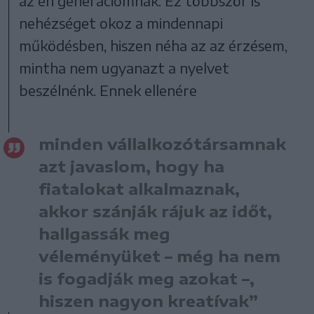
az én generációmnak. Ez többször is
nehézséget okoz a mindennapi
működésben, hiszen néha az az érzésem,
mintha nem ugyanazt a nyelvet
beszélnénk. Ennek ellenére
minden vállalkozótársamnak
azt javaslom, hogy ha
fiatalokat alkalmaznak,
akkor szánják rájuk az időt,
hallgassák meg
véleményüket – még ha nem
is fogadják meg azokat –,
hiszen nagyon kreatívak”