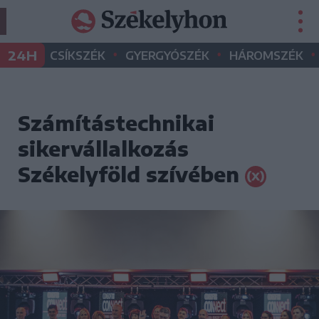
•
•
•
24H
CSÍKSZÉK
GYERGYÓSZÉK
HÁROMSZÉK
Számítástechnikai
sikervállalkozás
Székelyföld szívében