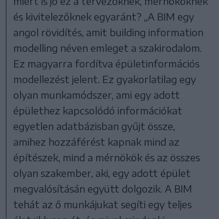
miért is jó ez a tervezőknek, mérnököknek
és kivitelezőknek egyaránt? „A BIM egy
angol rövidítés, amit building information
modelling néven emleget a szakirodalom.
Ez magyarra fordítva épületinformációs
modellezést jelent. Ez gyakorlatilag egy
olyan munkamódszer, ami egy adott
épülethez kapcsolódó információkat
egyetlen adatbázisban gyűjt össze,
amihez hozzáférést kapnak mind az
építészek, mind a mérnökök és az összes
olyan szakember, aki, egy adott épület
megvalósításán együtt dolgozik. A BIM
tehát az ő munkájukat segíti egy teljes