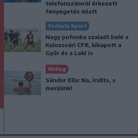
telefonszámról érkezett
fenyegetés miatt
Székely Sport
Nagy pofonba szaladt belé a
Kolozsvári CFR, kikapott a
Győr és a Loki is
Nőileg
Sándor Ella: Na, indíts, s
menjünk!