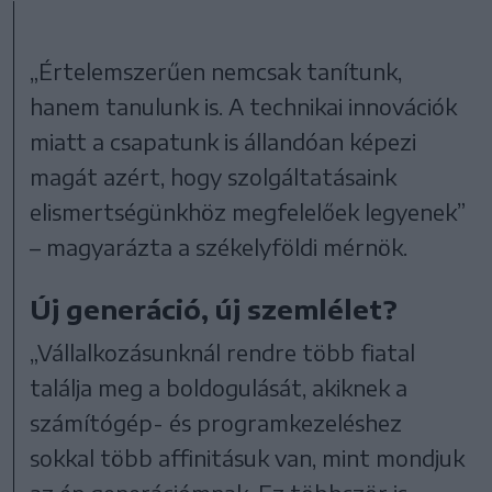
„Értelemszerűen nemcsak tanítunk,
hanem tanulunk is. A technikai innovációk
miatt a csapatunk is állandóan képezi
magát azért, hogy szolgáltatásaink
elismertségünkhöz megfelelőek legyenek”
– magyarázta a székelyföldi mérnök.
Új generáció, új szemlélet?
„Vállalkozásunknál rendre több fiatal
találja meg a boldogulását, akiknek a
számítógép- és programkezeléshez
sokkal több affinitásuk van, mint mondjuk