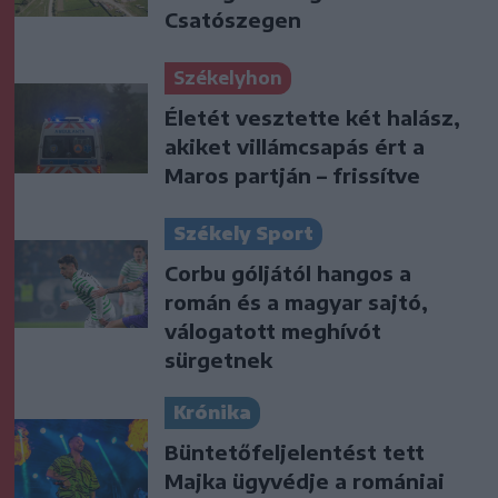
Csatószegen
Székelyhon
Életét vesztette két halász,
akiket villámcsapás ért a
Maros partján – frissítve
Székely Sport
Corbu góljától hangos a
román és a magyar sajtó,
válogatott meghívót
sürgetnek
Krónika
Büntetőfeljelentést tett
Majka ügyvédje a romániai