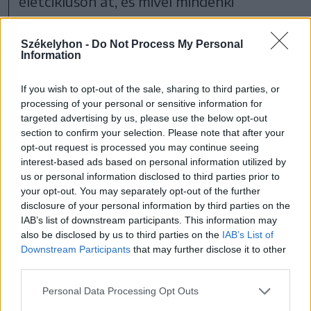
életcikluson át, és mivel mindenki
ugyanazt az információt használja, ezért
sokkal kisebb a hibalehetőség” –
Székelyhon -
Do Not Process My Personal
Information
magyarázta Tódor László.
If you wish to opt-out of the sale, sharing to third parties, or
processing of your personal or sensitive information for
targeted advertising by us, please use the below opt-out
section to confirm your selection. Please note that after your
opt-out request is processed you may continue seeing
interest-based ads based on personal information utilized by
us or personal information disclosed to third parties prior to
your opt-out. You may separately opt-out of the further
disclosure of your personal information by third parties on the
IAB’s list of downstream participants. This information may
also be disclosed by us to third parties on the
IAB’s List of
Downstream Participants
that may further disclose it to other
third parties.
Personal Data Processing Opt Outs