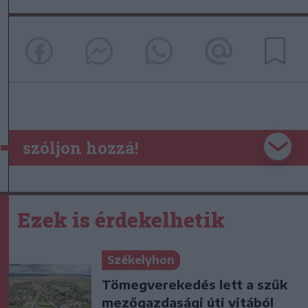
szóljon hozzá!
Ezek is érdekelhetik
Székelyhon
Tömegverekedés lett a szűk
mezőgazdasági úti vitából