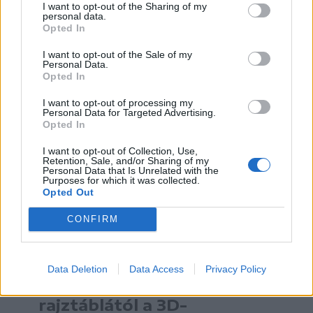
I want to opt-out of the Sharing of my
A munka mellett a kikapcsolódásra is nagy
personal data.
figyelmet szentelnek a csíkszeredai vállalkozásnál
Opted In
FOTÓ: CONSOFT
I want to opt-out of the Sale of my
Personal Data.
Opted In
Nemcsak eladják, tanácsot
I want to opt-out of processing my
adnak és oktatják is
Personal Data for Targeted Advertising.
Opted In
A csíkszeredai vállalkozásnál bár eleinte
I want to opt-out of Collection, Use,
csak az értékesítésre fektették a
Retention, Sale, and/or Sharing of my
Personal Data that Is Unrelated with the
Purposes for which it was collected.
hangsúlyt, hamarosan rájöttek, hogy a
Opted Out
szakmai tanácsadással még egyedibbé
CONFIRM
tehetik szolgáltatásaikat.
Data Deletion
Data Access
Privacy Policy
30 év alatt eljutottunk a
rajztáblától a 3D-