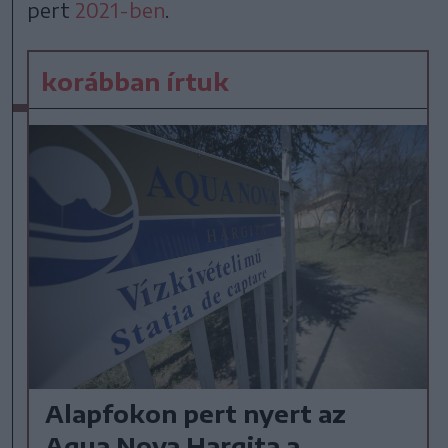
pert
2021-ben
.
korábban írtuk
Alapfokon pert nyert az
Aqua Nova Hargita a