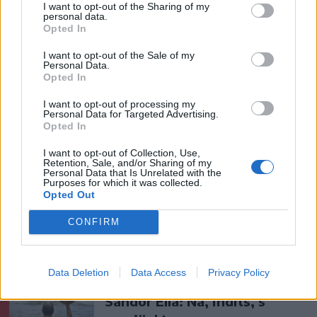
I want to opt-out of the Sharing of my
válogatott meghívót
personal data.
sürgetnek
Opted In
I want to opt-out of the Sale of my
Krónika
Personal Data.
Opted In
Büntetőfeljelentést tett
I want to opt-out of processing my
Majka ügyvédje a romániai
Personal Data for Targeted Advertising.
telefonszámról érkezett
Opted In
fenyegetés miatt
I want to opt-out of Collection, Use,
Retention, Sale, and/or Sharing of my
Personal Data that Is Unrelated with the
Székely Sport
Purposes for which it was collected.
Opted Out
Corbu bombagólja döntött,
előnyből várja a visszavágót a
CONFIRM
Ferencváros
Data Deletion
Data Access
Privacy Policy
Nőileg
Sándor Ella: Na, indíts, s