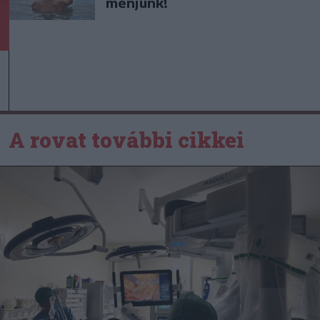
menjünk!
A rovat további cikkei