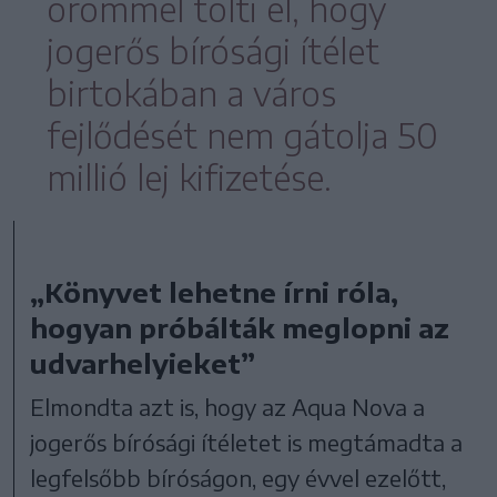
örömmel tölti el, hogy
jogerős bírósági ítélet
birtokában a város
fejlődését nem gátolja 50
millió lej kifizetése.
„Könyvet lehetne írni róla,
hogyan próbálták meglopni az
udvarhelyieket”
Elmondta azt is, hogy az Aqua Nova a
jogerős bírósági ítéletet is megtámadta a
legfelsőbb bíróságon, egy évvel ezelőtt,