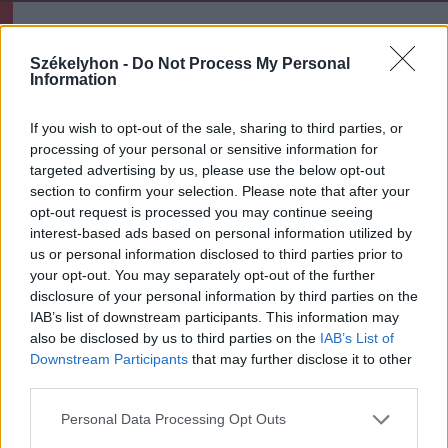
Ezek is érdekelhetik
Székelyhon -
Do Not Process My Personal
Information
Székelyhon
If you wish to opt-out of the sale, sharing to third parties, or
Tömegverekedés lett a szűk
processing of your personal or sensitive information for
mezőgazdasági úti vitából
targeted advertising by us, please use the below opt-out
Csatószegen
section to confirm your selection. Please note that after your
opt-out request is processed you may continue seeing
interest-based ads based on personal information utilized by
Székelyhon
us or personal information disclosed to third parties prior to
Életét vesztette két halász,
your opt-out. You may separately opt-out of the further
akiket villámcsapás ért a
disclosure of your personal information by third parties on the
IAB’s list of downstream participants. This information may
Maros partján – frissítve
also be disclosed by us to third parties on the
IAB’s List of
Downstream Participants
that may further disclose it to other
Székely Sport
third parties.
Corbu góljától hangos a
Personal Data Processing Opt Outs
román és a magyar sajtó,