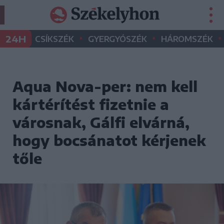
•
•
•
24H
CSÍKSZÉK
GYERGYÓSZÉK
HÁROMSZÉK
Aqua Nova-per: nem kell
kártérítést fizetnie a
városnak, Gálfi elvárná,
hogy bocsánatot kérjenek
tőle