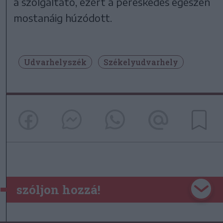
a szolgáltató, ezért a pereskedés egészen
mostanáig húzódott.
Udvarhelyszék
Székelyudvarhely
szóljon hozzá!