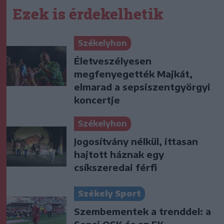
Ezek is érdekelhetik
Székelyhon
Életveszélyesen
megfenyegették Majkát,
elmarad a sepsiszentgyörgyi
koncertje
Székelyhon
Jogosítvány nélkül, ittasan
hajtott háznak egy
csíkszeredai férfi
Székely Sport
Szembementek a trenddel: a