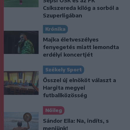
Sepsi OSK és az FK
Csíkszereda kilóg a sorból a
Szuperligában
Krónika
Majka életveszélyes
fenyegetés miatt lemondta
erdélyi koncertjét
Székely Sport
Ősszel új elnököt választ a
Hargita megyei
futballközösség
Nőileg
Sándor Ella: Na, indíts, s
menjünk!