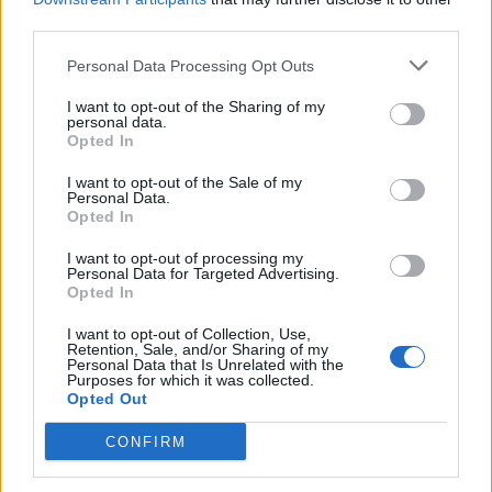
third parties.
Personal Data Processing Opt Outs
I want to opt-out of the Sharing of my
personal data.
Opted In
I want to opt-out of the Sale of my
Personal Data.
Opted In
I want to opt-out of processing my
2026. augusztus 05., szerda
Personal Data for Targeted Advertising.
Opted In
Elfogadta a képviselőház a
I want to opt-out of Collection, Use,
biológiai sokféleség megőrzésére
Retention, Sale, and/or Sharing of my
Personal Data that Is Unrelated with the
vonatkozó stratégiát
Purposes for which it was collected.
Opted Out
CONFIRM