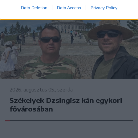
Data Deletion
Data Access
Privacy Policy
2026. augusztus 05., szerda
Székelyek Dzsingisz kán egykori
fővárosában