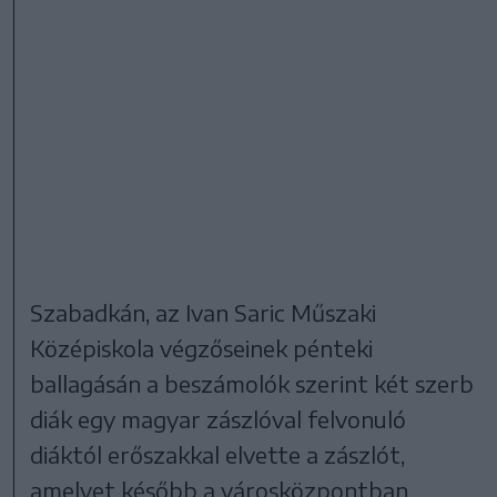
Szabadkán, az Ivan Saric Műszaki
Középiskola végzőseinek pénteki
ballagásán a beszámolók szerint két szerb
diák egy magyar zászlóval felvonuló
diáktól erőszakkal elvette a zászlót,
amelyet később a városközpontban