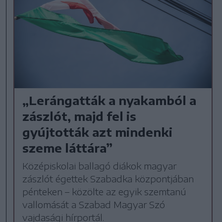
„Lerángatták a nyakamból a
zászlót, majd fel is
gyújtották azt mindenki
szeme láttára”
Középiskolai ballagó diákok magyar
zászlót égettek Szabadka központjában
pénteken – közölte az egyik szemtanú
vallomását a Szabad Magyar Szó
vajdasági hírportál.