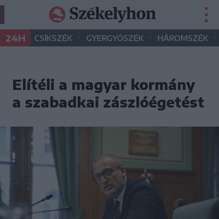
•
•
•
24H
CSÍKSZÉK
GYERGYÓSZÉK
HÁROMSZÉK
Elítéli a magyar kormány
a szabadkai zászlóégetést