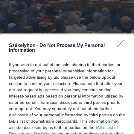
Székelyhon -
Do Not Process My Personal
Information
2026. augusztus 05., szerda
If you wish to opt-out of the sale, sharing to third parties, or
Kedden választhatják meg
processing of your personal or sensitive information for
targeted advertising by us, please use the below opt-out
Magyarország új köztársasági
section to confirm your selection. Please note that after your
elnökét
opt-out request is processed you may continue seeing
interest-based ads based on personal information utilized by
us or personal information disclosed to third parties prior to
your opt-out. You may separately opt-out of the further
disclosure of your personal information by third parties on the
IAB’s list of downstream participants. This information may
also be disclosed by us to third parties on the
IAB’s List of
Downstream Participants
that may further disclose it to other