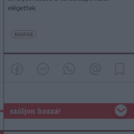
elégettek.
Külföld
szóljon hozzá!