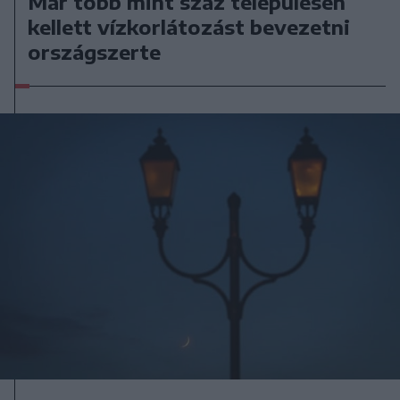
Már több mint száz településen
kellett vízkorlátozást bevezetni
országszerte