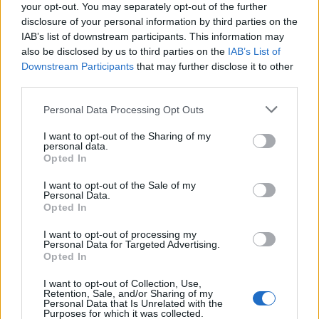
your opt-out. You may separately opt-out of the further
disclosure of your personal information by third parties on the
IAB’s list of downstream participants. This information may
also be disclosed by us to third parties on the
IAB’s List of
2026. augusztus 08., szombat
Downstream Participants
that may further disclose it to other
Románia irányából érkező ukrán
third parties.
csalidrón robbant fel Bulgáriában –
Personal Data Processing Opt Outs
frissítve
I want to opt-out of the Sharing of my
personal data.
Opted In
I want to opt-out of the Sale of my
Personal Data.
Opted In
I want to opt-out of processing my
Personal Data for Targeted Advertising.
Opted In
I want to opt-out of Collection, Use,
Retention, Sale, and/or Sharing of my
Personal Data that Is Unrelated with the
Purposes for which it was collected.