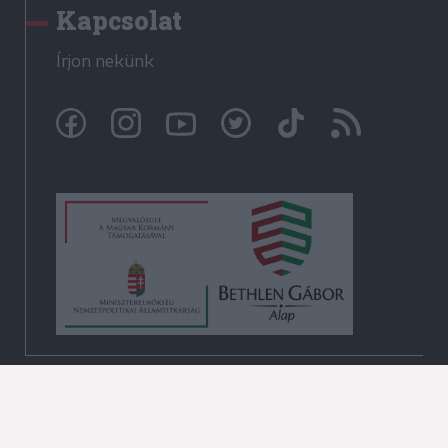
Kapcsolat
Írjon nekünk
© Székelyhon.ro 2009-2026
Minden jog fenntartva!