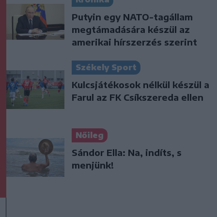
Putyin egy NATO-tagállam
megtámadására készül az
amerikai hírszerzés szerint
Székely Sport
Kulcsjátékosok nélkül készül a
Farul az FK Csíkszereda ellen
Nőileg
Sándor Ella: Na, indíts, s
menjünk!