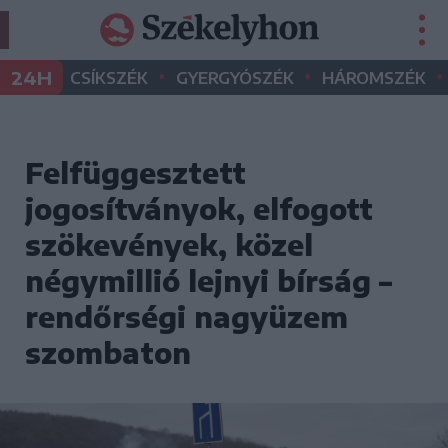
•
•
•
24H
CSÍKSZÉK
GYERGYÓSZÉK
HÁROMSZÉK
Felfüggesztett
jogosítványok, elfogott
szökevények, közel
négymillió lejnyi bírság –
rendőrségi nagyüzem
szombaton