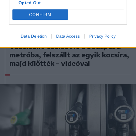
Opted Out
CONFIRM
2026. augusztus 08., szombat
Data Deletion
Data Access
Privacy Policy
Vaddisznó szaladt le a budapesti
metróba, felszállt az egyik kocsira,
majd kilőtték – videóval