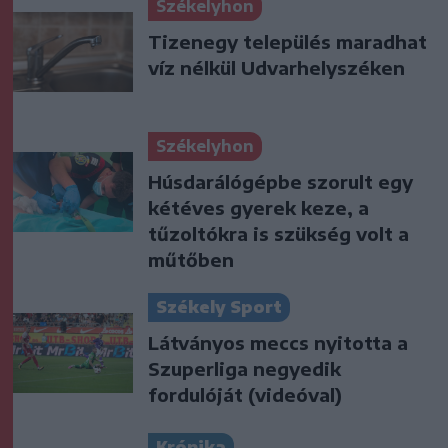
Székelyhon
Tizenegy település maradhat
víz nélkül Udvarhelyszéken
Székelyhon
Húsdarálógépbe szorult egy
kétéves gyerek keze, a
tűzoltókra is szükség volt a
műtőben
Székely Sport
Látványos meccs nyitotta a
Szuperliga negyedik
fordulóját (videóval)
Krónika