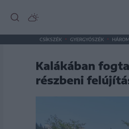
•
•
CSÍKSZÉK
GYERGYÓSZÉK
HÁROM
Kalákában fogta
részbeni felújít