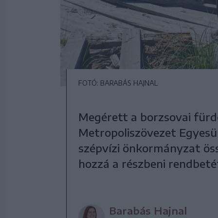
FOTÓ: BARABÁS HAJNAL
Megérett a borzsovai fürdő 
Metropoliszövezet Egyesül
szépvízi önkormányzat ös
hozzá a részbeni rendbeté
Barabás Hajnal