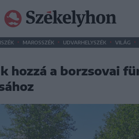
•
•
•
•
SZÉK
MAROSSZÉK
UDVARHELYSZÉK
VILÁG
k hozzá a borzsovai fü
ásához