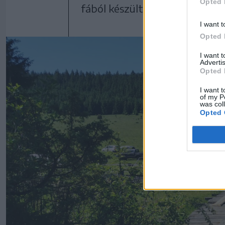
Opted 
fából készült ösvény helyett p
I want t
Opted 
I want 
Advertis
Opted 
I want t
of my P
was col
Opted 