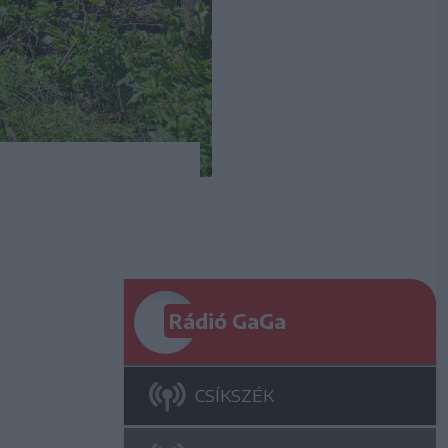
Rádió GaGa
CSÍKSZÉK