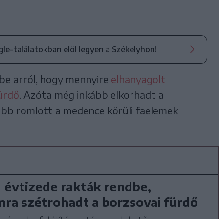
ogle-találatokban elöl legyen a Székelyhon!
be arról, hogy mennyire
elhanyagolt
fürdő
. Azóta még inkább elkorhadt a
ább romlott a medence körüli faelemek
 évtizede rakták rendbe,
ra szétrohadt a borzsovai fürdő