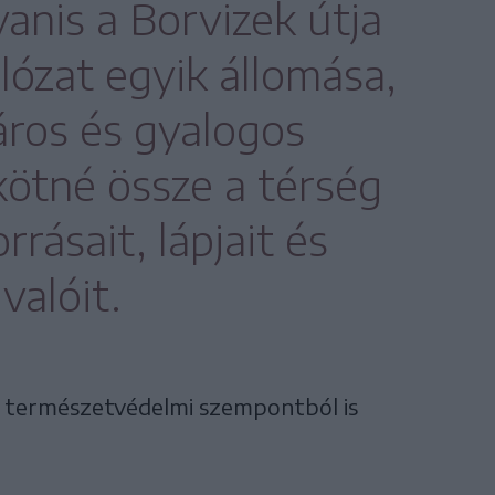
anis a Borvizek útja
lózat egyik állomása,
ros és gyalogos
kötné össze a térség
rrásait, lápjait és
ivalóit.
 természetvédelmi szempontból is