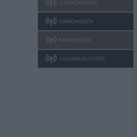
GYERGYÓSZÉK
HÁROMSZÉK
MAROSSZÉK
UDVARHELYSZÉK