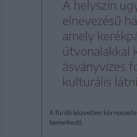
A helyszín ugy
elnevezésű há
amely kerékpá
útvonalakkal 
ásványvizes fo
kulturális látn
A fürdő közvetlen környezete
kiemelkedő.