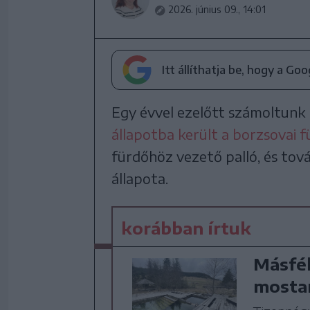
2026. június 09., 14:01
Itt állíthatja be, hogy a Go
Egy évvel ezelőtt számoltunk 
állapotba került a borzsovai 
fürdőhöz vezető palló, és tov
állapota.
korábban írtuk
Másfél
mostan