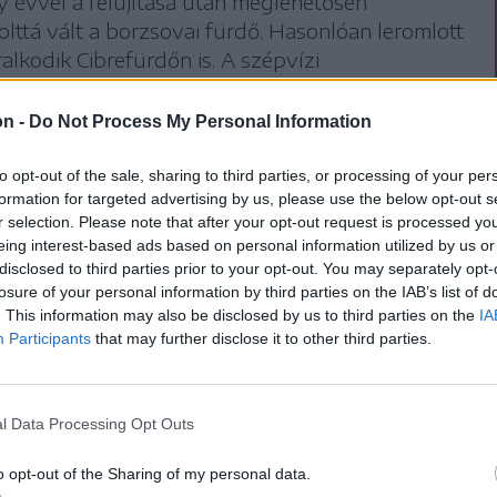
 évvel a felújítása után meglehetősen
lttá vált a borzsovai fürdő. Hasonlóan leromlott
ralkodik Cibrefürdőn is. A szépvízi
yzatnak egyelőre nincs pénze ezek
elére.
on -
Do Not Process My Personal Information
to opt-out of the sale, sharing to third parties, or processing of your per
sület, a csíkborzsovai közbirtokosság és a
formation for targeted advertising by us, please use the below opt-out s
r selection. Please note that after your opt-out request is processed y
an kedden kalákában fogott hozzá, hogy
eing interest-based ads based on personal information utilized by us or
re csak részben. „Ma reggeltől folyik a
disclosed to third parties prior to your opt-out. You may separately opt-
losure of your personal information by third parties on the IAB’s list of
erítéselemeket, és több padot helyezzünk ki.
. This information may also be disclosed by us to third parties on the
IA
Participants
that may further disclose it to other third parties.
éjének megtisztítása is
l Data Processing Opt Outs
ás Hunor Jenő, a Csík Metropoliszövezet
o opt-out of the Sharing of my personal data.
. Hosszabb távon a pallót is kicserélik, a