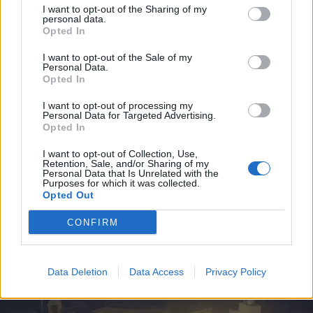
I want to opt-out of the Sharing of my
personal data.
Opted In
I want to opt-out of the Sale of my
Personal Data.
Opted In
I want to opt-out of processing my
Personal Data for Targeted Advertising.
2026. július 31., péntek
Opted In
Migrációs válság Ceutában: több
I want to opt-out of Collection, Use,
tízezer határsértő jutott be a
Retention, Sale, and/or Sharing of my
Personal Data that Is Unrelated with the
spanyol városba Marokkó felől
Purposes for which it was collected.
Opted Out
CONFIRM
Data Deletion
Data Access
Privacy Policy