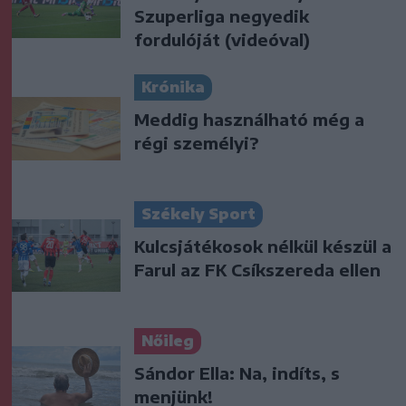
Szuperliga negyedik
fordulóját (videóval)
Krónika
Meddig használható még a
régi személyi?
Székely Sport
Kulcsjátékosok nélkül készül a
Farul az FK Csíkszereda ellen
Nőileg
Sándor Ella: Na, indíts, s
menjünk!