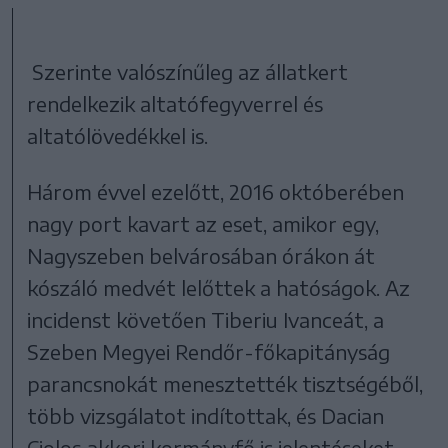
Szerinte valószínűleg az állatkert
rendelkezik altatófegyverrel és
altatólövedékkel is.
Három évvel ezelőtt, 2016 októberében
nagy port kavart az eset, amikor egy,
Nagyszeben belvárosában órákon át
kószáló medvét lelőttek a hatóságok. Az
incidenst követően Tiberiu Ivanceát, a
Szeben Megyei Rendőr-főkapitányság
parancsnokát menesztették tisztségéből,
több vizsgálatot indítottak, és Dacian
Cioloş akkori kormányfő is jelentéseket