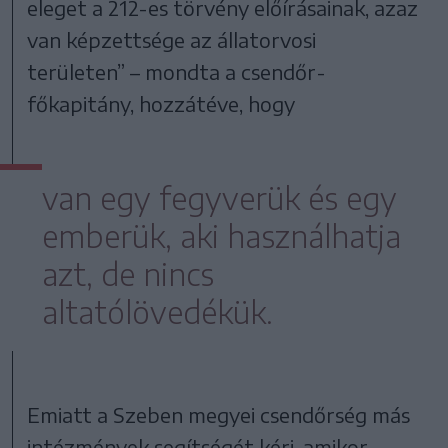
eleget a 212-es törvény előírásainak, azaz
van képzettsége az állatorvosi
területen” – mondta a csendőr-
főkapitány, hozzátéve, hogy
van egy fegyverük és egy
emberük, aki használhatja
azt, de nincs
altatólövedékük.
Emiatt a Szeben megyei csendőrség más
intézmények segítségét kéri, amikor