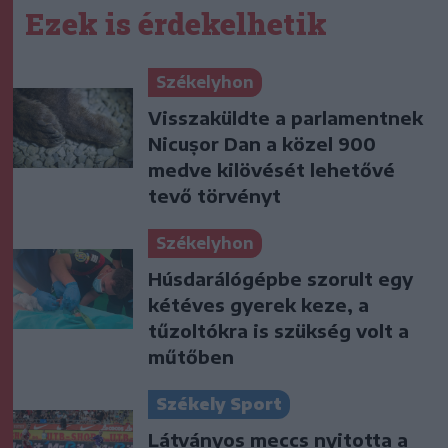
Ezek is érdekelhetik
Székelyhon
Visszaküldte a parlamentnek
Nicușor Dan a közel 900
medve kilövését lehetővé
tevő törvényt
Székelyhon
Húsdarálógépbe szorult egy
kétéves gyerek keze, a
tűzoltókra is szükség volt a
műtőben
Székely Sport
Látványos meccs nyitotta a