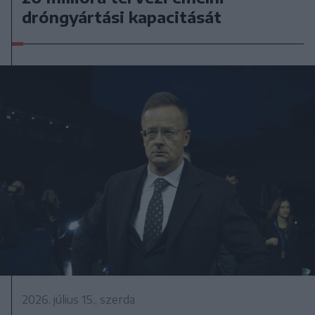
dróngyártási kapacitását
2026. július 15., szerda