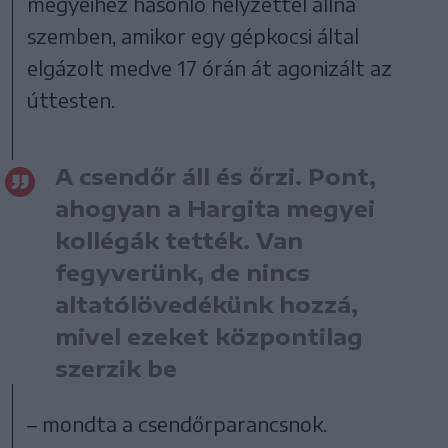
megyeihez hasonló helyzettel állna
szemben, amikor egy gépkocsi által
elgázolt medve 17 órán át agonizált az
úttesten.
A csendőr áll és őrzi. Pont,
ahogyan a Hargita megyei
kollégák tették. Van
fegyverünk, de nincs
altatólövedékünk hozzá,
mivel ezeket központilag
szerzik be
– mondta a csendőrparancsnok.