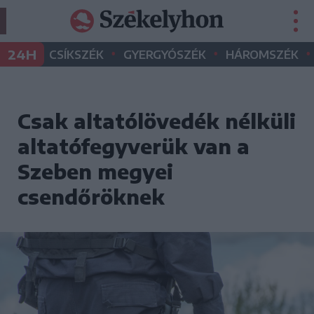
•
•
•
24H
CSÍKSZÉK
GYERGYÓSZÉK
HÁROMSZÉK
Csak altatólövedék nélküli
altatófegyverük van a
Szeben megyei
csendőröknek