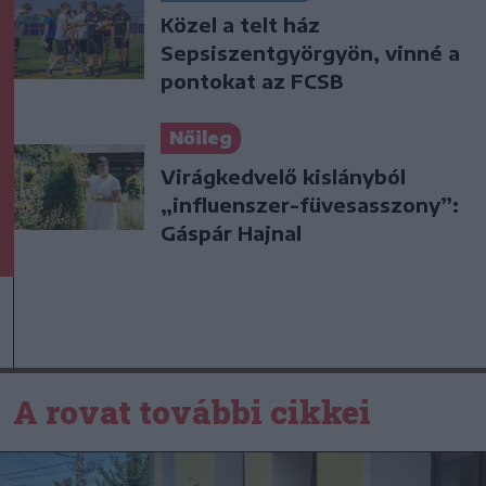
Közel a telt ház
Sepsiszentgyörgyön, vinné a
pontokat az FCSB
Nőileg
Virágkedvelő kislányból
„influenszer-füvesasszony”:
Gáspár Hajnal
A rovat további cikkei