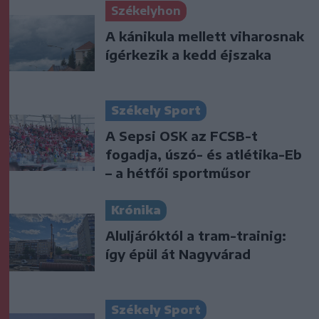
Székelyhon
A kánikula mellett viharosnak
ígérkezik a kedd éjszaka
Székely Sport
A Sepsi OSK az FCSB-t
fogadja, úszó- és atlétika-Eb
– a hétfői sportműsor
Krónika
Aluljáróktól a tram-trainig:
így épül át Nagyvárad
Székely Sport