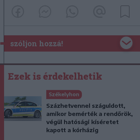
szóljon hozzá!
Ezek is érdekelhetik
Székelyhon
Százhetvennel száguldott,
amikor bemérték a rendőrök,
végül hatósági kíséretet
kapott a kórházig