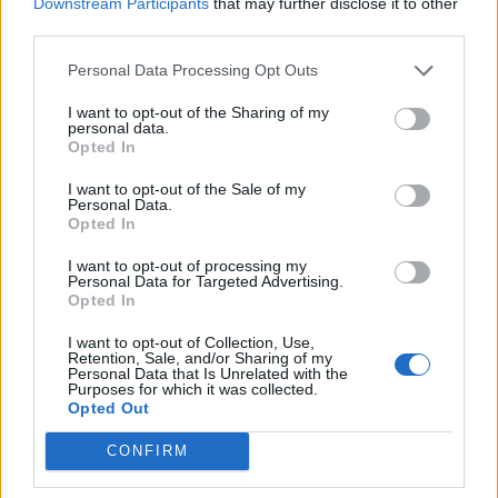
Downstream Participants
that may further disclose it to other
third parties.
2025. szeptember 06., szombat
Personal Data Processing Opt Outs
Több mint kétezer előkészítős kap
I want to opt-out of the Sharing of my
personal data.
ajándék iskolatáskát
Opted In
I want to opt-out of the Sale of my
Personal Data.
Opted In
I want to opt-out of processing my
Personal Data for Targeted Advertising.
Opted In
I want to opt-out of Collection, Use,
Retention, Sale, and/or Sharing of my
Personal Data that Is Unrelated with the
Purposes for which it was collected.
Opted Out
CONFIRM