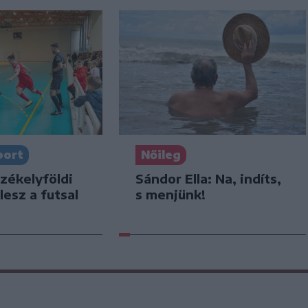
port
Nőileg
zékelyföldi
Sándor Ella: Na, indíts,
lesz a futsal
s menjünk!