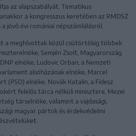
tja az alapszabályát. Tematikus
yanakkor a kongresszus keretében az RMDSZ
 a jövő évi romániai népszámlálásról.
nt a meghívottak közül csütörtökig többek
iniszterelnöke, Semjén Zsolt, Magyarország
KDNP elnöke, Ludovic Orban, a Nemzeti
 parlament alsóházának elnöke, Marcel
rt (PSD) elnöke, Novák Katalin, a Fidesz
kért felelős tárca nélküli minisztere, Mezei
tség társelnöke, valamint a vajdasági,
országi magyar pártok és érdekvédelmi
észvételüket.