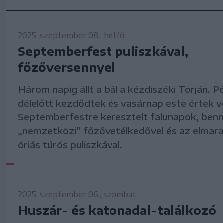
2025. szeptember 08., hétfő
Septemberfest puliszkával,
főzőversennyel
Három napig állt a bál a kézdiszéki Torján. 
délelőtt kezdődtek és vasárnap este értek v
Septemberfestre keresztelt falunapok, ben
„nemzetközi” főzővetélkedővel és az elmar
óriás túrós puliszkával.
2025. szeptember 06., szombat
Huszár- és katonadal-találkozó