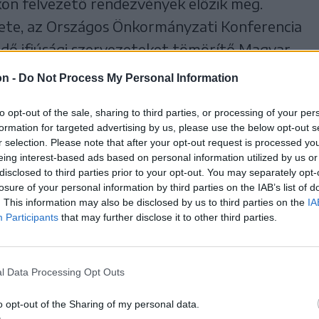
ön felvezető rendezvények előzik meg.
ete, az Országos Önkormányzati Konferencia
dő ifjúsági szervezeteket tömörítő Magyar
on -
Do Not Process My Personal Information
to opt-out of the sale, sharing to third parties, or processing of your per
formation for targeted advertising by us, please use the below opt-out s
r selection. Please note that after your opt-out request is processed y
eing interest-based ads based on personal information utilized by us or
disclosed to third parties prior to your opt-out. You may separately opt-
losure of your personal information by third parties on the IAB’s list of
. This information may also be disclosed by us to third parties on the
IA
Participants
that may further disclose it to other third parties.
l Data Processing Opt Outs
o opt-out of the Sharing of my personal data.