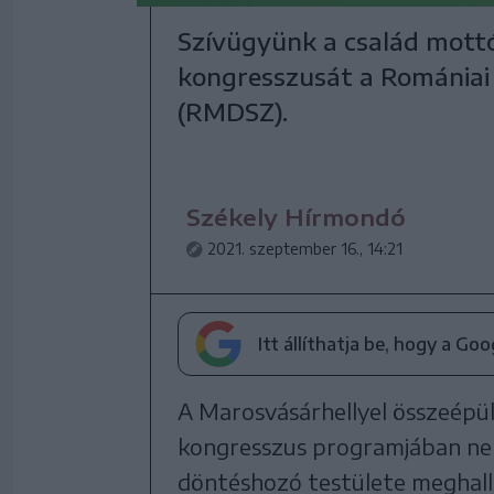
Szívügyünk a család mottó
kongresszusát a Románia
(RMDSZ).
Székely Hírmondó
2021. szeptember 16., 14:21
Itt állíthatja be, hogy a Go
A Marosvásárhellyel összeép
kongresszus programjában nem 
döntéshozó testülete meghall