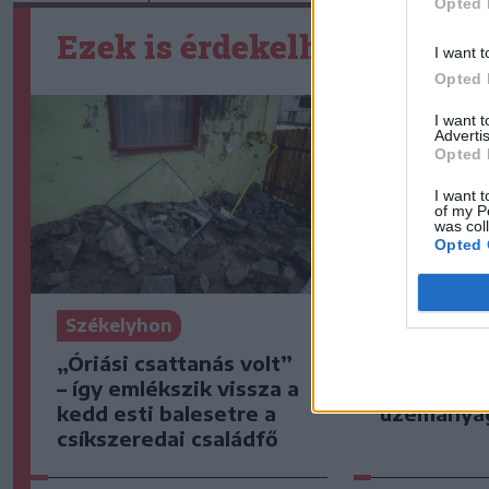
Opted 
Ezek is érdekelhetik
I want t
Opted 
I want 
Advertis
Opted 
I want t
of my P
was col
Opted 
Székelyhon
Székelyho
„Óriási csattanás volt”
Hetek óta
– így emlékszik vissza a
csökkent 
kedd esti balesetre a
üzemanya
csíkszeredai családfő