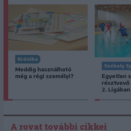
Krónika
Székely S
Meddig használható
Egyetlen s
még a régi személyi?
résztvevő 
2. Ligában
A rovat további cikkei