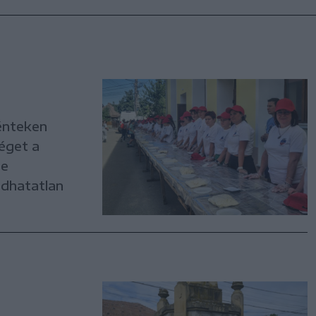
Pénteken
éget a
ne
adhatatlan