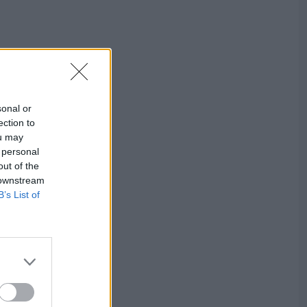
sonal or
ection to
ou may
 personal
out of the
 downstream
B’s List of