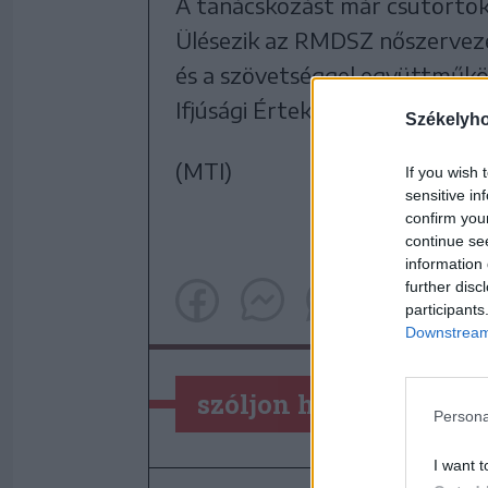
A tanácskozást már csütörtök
Ülésezik az RMDSZ nőszervez
és a szövetséggel együttműkö
Ifjúsági Értekezlet (MIÉRT).
Székelyh
(MTI)
If you wish 
sensitive in
confirm you
continue se
information 
further disc
participants
Downstream 
szóljon hozzá!
Persona
I want t