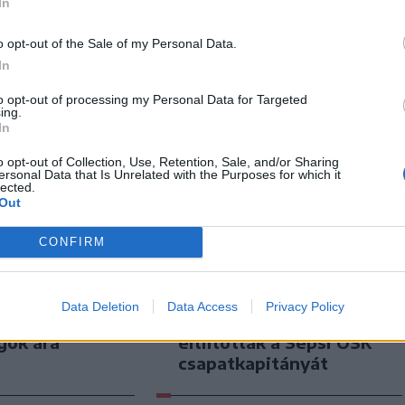
In
o opt-out of the Sale of my Personal Data.
In
to opt-out of processing my Personal Data for Targeted
ing.
In
o opt-out of Collection, Use, Retention, Sale, and/or Sharing
ersonal Data that Is Unrelated with the Purposes for which it
lected.
Out
CONFIRM
n
Székely Sport
 először
Súlyos veszteség,
Data Deletion
Data Access
Privacy Policy
az
kilenc hónapra
gok ára
eltiltották a Sepsi OSK
csapatkapitányát