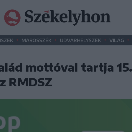
•
•
•
•
SZÉK
MAROSSZÉK
UDVARHELYSZÉK
VILÁG
lád mottóval tartja 15
az RMDSZ