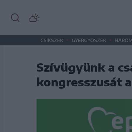
•
•
CSÍKSZÉK
GYERGYÓSZÉK
HÁROM
Szívügyünk a csa
kongresszusát 