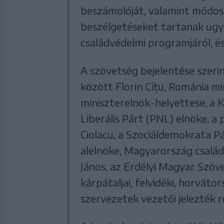
beszámolóját, valamint módosí
beszélgetéseket tartanak ug
családvédelmi programjáról, és
A szövetség bejelentése szeri
között Florin Cîțu, Románia m
miniszterelnök-helyettese, a 
Liberális Párt (PNL) elnöke, a
Ciolacu, a Szociáldemokrata Pá
alelnöke, Magyarország családo
János, az Erdélyi Magyar Szöve
kárpátaljai, felvidéki, horvát
szervezetek vezetői jelezték r