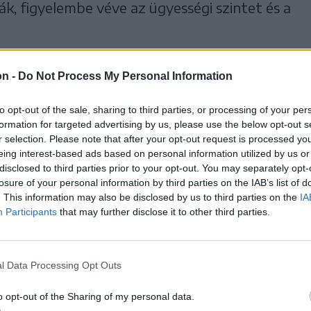
k, figyelembe véve az ügyességi szintet és a
szabadidős programokat szerveztek, vagyis
on -
Do Not Process My Personal Information
nzióban, moziba mentek, állatkertet
to opt-out of the sale, sharing to third parties, or processing of your per
 Brassóban. Bara Hunor hangsúlyozta, a
formation for targeted advertising by us, please use the below opt-out s
ára kapták kézhez a mobiltelefonokat,
r selection. Please note that after your opt-out request is processed y
eing interest-based ads based on personal information utilized by us or
tábortűzzel összekötött dézsázással zárták,
disclosed to third parties prior to your opt-out. You may separately opt-
helyezettjeit. Mind a kilenc dobogós olyan
losure of your personal information by third parties on the IAB’s list of
. This information may also be disclosed by us to third parties on the
IA
t osztani a társaival, mivel az edzők
Participants
that may further disclose it to other third parties.
ajnok osztozni tudjon a nyereményen.
rtékben sikeresnek ítélik, ráadásul ugyanott
l Data Processing Opt Outs
 ötlete, amely több klub ifjúsági játékosát
o opt-out of the Sharing of my personal data.
szezonban. Az edzőtábor létrejöttét