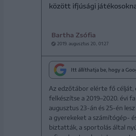
között ifjúsági játékosokn
Bartha Zsófia
2019. augusztus 20., 01:27
Itt állíthatja be, hogy a Go
Az edzőtábor elérte fő célját,
felkészítse a 2019–2020. évi f
augusztus 23-án és 25-én les
a gyerekeket a számítógép- é
biztatták, a sportolás által n