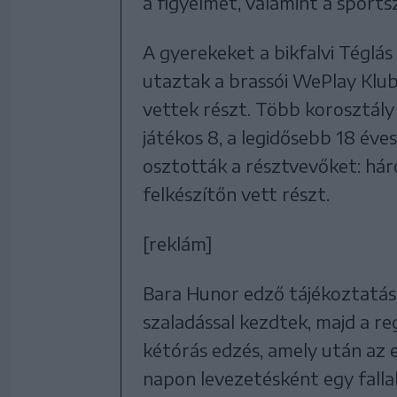
a figyelmet, valamint a sport
A gyerekeket a bikfalvi Téglás
utaztak a brassói WePlay Klub
vettek részt. Több korosztály 
játékos 8, a legidősebb 18 éve
osztották a résztvevőket: háro
felkészítőn vett részt.
[reklám]
Bara Hunor edző tájékoztatás
szaladással kezdtek, majd a r
kétórás edzés, amely után az
napon levezetésként egy falla