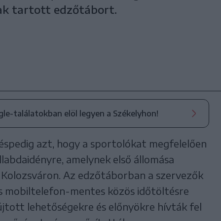
ak tartott edzőtábort.
ogle-találatokban elöl legyen a Székelyhon!
 éspedig azt, hogy a sportolókat megfelelően
allabdaidényre, amelynek első állomása
z Kolozsváron. Az edzőtáborban a szervezők
s mobiltelefon-mentes közös időtöltésre
yújtott lehetőségekre és előnyökre hívták fel