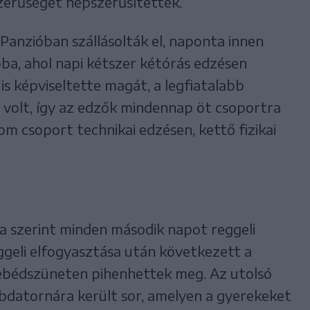
szerűséget népszerűsítették.
 Panzióban szállásolták el, naponta innen
ba, ahol napi kétszer kétórás edzésen
is képviseltette magát, a legfiatalabb
s volt, így az edzők mindennap öt csoportra
m csoport technikai edzésen, kettő fizikai
a szerint minden második napot reggeli
eggeli elfogyasztása után következett a
 ebédszüneten pihenhettek meg. Az utolsó
bdatornára került sor, amelyen a gyerekeket