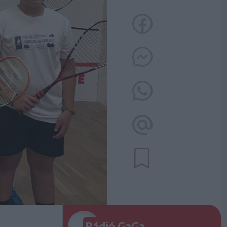
Rádió GaGa