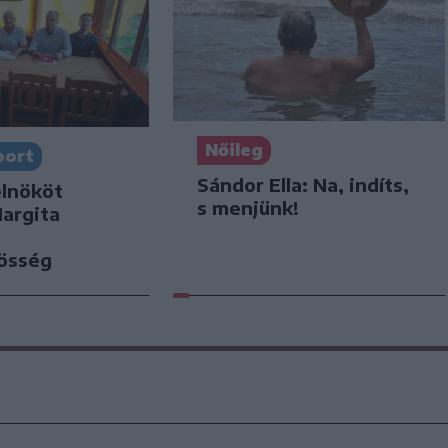
Nőileg
port
Sándor Ella: Na, indíts,
elnököt
s menjünk!
Hargita
zösség