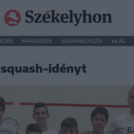
•
•
•
•
SZÉK
MAROSSZÉK
UDVARHELYSZÉK
VILÁG
 squash-idényt