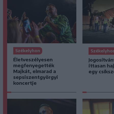
Székelyhon
Székelyho
Életveszélyesen
Jogosítván
megfenyegették
ittasan ha
Majkát, elmarad a
egy csíksz
sepsiszentgyörgyi
koncertje