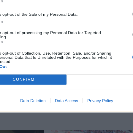
In
ri Hivatala támogatta, a szervezők ezúton
o opt-out of the Sale of my Personal Data.
séget.
In
to opt-out of processing my Personal Data for Targeted
ing.
In
o opt-out of Collection, Use, Retention, Sale, and/or Sharing
ersonal Data that Is Unrelated with the Purposes for which it
lected.
Out
CONFIRM
Data Deletion
Data Access
Privacy Policy