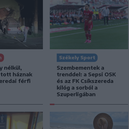
n
Székely Sport
y nélkül,
Szembementek a
jtott háznak
trenddel: a Sepsi OSK
eredai férfi
és az FK Csíkszereda
kilóg a sorból a
Szuperligában