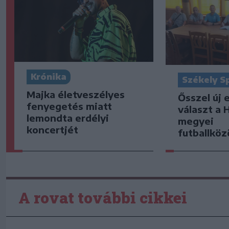
Krónika
Székely S
Majka életveszélyes
Ősszel új 
fenyegetés miatt
választ a 
lemondta erdélyi
megyei
koncertjét
futballkö
A rovat további cikkei