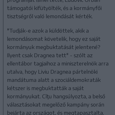
támogatói kifütyölték, és a kormányfői
tisztségről való lemondását kérték.
"Tudják-e azok a küldöttek, akik a
lemondásomat követelik, hogy ez saját
kormányuk megbuktatását jelentené?
Ilyent csak Dragnea tett" - szólt az
ellentábor tagjaihoz a miniszterelnök arra
utalva, hogy Liviu Dragnea pártelnöki
mandátuma alatt a szociáldemokraták
kétszer is megbuktatták a saját
kormányukat. Cîţu hangsúlyozta, a belső
választásokat megelőző kampány során
bejárta az országot, és megtapasztalta,