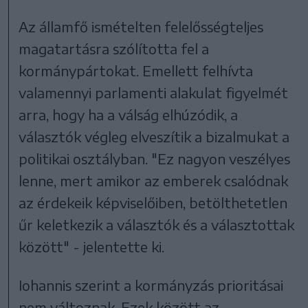
Az államfő ismételten felelősségteljes
magatartásra szólította fel a
kormánypártokat. Emellett felhívta
valamennyi parlamenti alakulat figyelmét
arra, hogy ha a válság elhúzódik, a
választók végleg elveszítik a bizalmukat a
politikai osztályban. "Ez nagyon veszélyes
lenne, mert amikor az emberek csalódnak
az érdekeik képviselőiben, betölthetetlen
űr keletkezik a választók és a választottak
között" - jelentette ki.
Iohannis szerint a kormányzás prioritásai
nem változnak. Ezek között az