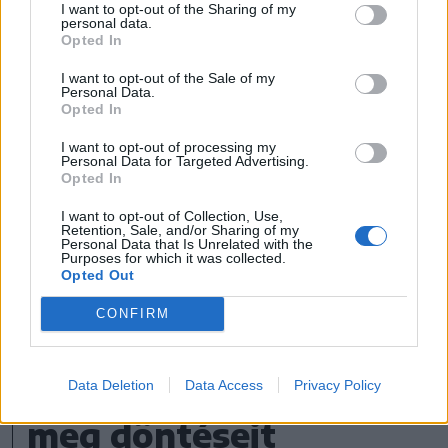
I want to opt-out of the Sharing of my
Nemzeti Liberális Párt jövőjéről a
personal data.
Opted In
politikában most és 2024 után, amikor
I want to opt-out of the Sale of my
négy választást kell végigvinnünk a PSD
Personal Data.
Opted In
ellen. És én vagyok a PSD legnagyobb
ellensége, én vagyok az egyetlen, aki
I want to opt-out of processing my
Personal Data for Targeted Advertising.
Opted In
győzelemre viheti a PNL-t 2024-ben" -
mondta még Florin Cîţu.
I want to opt-out of Collection, Use,
Retention, Sale, and/or Sharing of my
Personal Data that Is Unrelated with the
Purposes for which it was collected.
Orban: kétlem, hogy
Opted Out
pártelnökként Florin
CONFIRM
Cîţu a párttagok
konzultálásával hozza
Data Deletion
Data Access
Privacy Policy
meg döntéseit