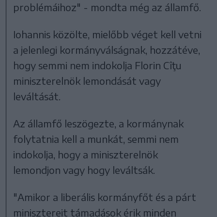
problémáihoz" - mondta még az államfő.
Iohannis közölte, mielőbb véget kell vetni
a jelenlegi kormányválságnak, hozzátéve,
hogy semmi nem indokolja Florin Cîţu
miniszterelnök lemondását vagy
leváltását.
Az államfő leszögezte, a kormánynak
folytatnia kell a munkát, semmi nem
indokolja, hogy a miniszterelnök
lemondjon vagy hogy leváltsák.
"Amikor a liberális kormányfőt és a párt
minisztereit támadások érik minden