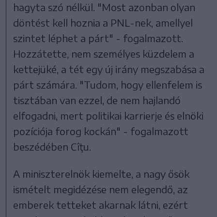
hagyta szó nélkül. "Most azonban olyan
döntést kell hoznia a PNL-nek, amellyel
szintet léphet a párt" - fogalmazott.
Hozzátette, nem személyes küzdelem a
kettejüké, a tét egy új irány megszabása a
párt számára. "Tudom, hogy ellenfelem is
tisztában van ezzel, de nem hajlandó
elfogadni, mert politikai karrierje és elnöki
pozíciója forog kockán" - fogalmazott
beszédében Cîţu.
A miniszterelnök kiemelte, a nagy ősök
ismételt megidézése nem elegendő, az
emberek tetteket akarnak látni, ezért