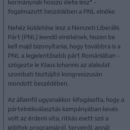
kormánynak hosszú élete lesz" -
fogalmazott beszédében a PNL elnöke.
Nehéz küldetése lesz a Nemzeti Liberális
Párt (PNL) leendő elnökének, hiszen be
kell majd bizonyítania, hogy továbbra is a
PNL a legjelentősebb párt Romániában -
szögezte le Klaus Iohannis az alakulat
szombati tisztújító kongresszusán
mondott beszédében.
Az államfő ugyanakkor kifogásolta, hogy a
pártelnökválasztás kampányában kevés
volt az érdemi vita, ritkás esett szó a
jelöltek programjáról, terveiről, annál