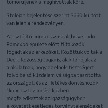
tömörüljenek a meghívottak köré.
Stolojan bejelentése szerint 3660 küldött
van jelen a rendezvényen.
A tisztújító kongresszusnak helyet adó
Romexpo épülete előtt tiltakozók
fogadták az érkezőket. Közöttük voltak a
Declic közösség tagjai is, akik felróják az
alakulatnak, hogy az elnöki tisztségért
folyó belső küzdelem válságba taszította
az országot, és az illetékes döntéshozók
"koncosztozkodás" közben
megfeledkeztek az igazságügyben
elkövetett esetleges törvénytelenségeket