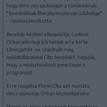
hogy mire van szükségük a románoknak.
"Romániának liberalizmusra van szüksége"
- nyomatékosította.
Beszéde közben ellenjelöltje, Ludovic
Orban jelenlegi pártelnök arra kérte
támogatóit, ne szakítsák meg
bekiabálásaikkal Cîţu beszédét, hagyják,
hogy a miniszterelnök ismertesse a
programját.
Erre reagálva Florin Cîţu azt mondta,
nincs szüksége Orban közbelépésére.
"Elnök úr, nincs szükségem támogatásra.