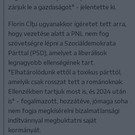
zárjuk le a gazdaságot" - jelentette ki.
Florin Cîţu ugyanakkor ígéretet tett arra,
hogy vezetése alatt a PNL nem fog
szövetségre lépni a Szociáldemokrata
Párttal (PSD), amelyet a liberálisok
legnagyobb ellenségének tart.
"Elhatárolódunk ettől a toxikus párttól,
amelyik csak rosszat tett a románoknak.
Ellenzékben tartjuk most is, és 2024 után
is" - fogalmazott, hozzátéve, jómaga soha
nem fogja megkísérelni bizalmatlansági
indítvánnyal megbuktatni saját
kormányát.