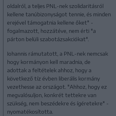
oldalról, a teljes PNL-nek szolidaritásról
kellene tanúbizonyságot tennie, és minden
erejével támogatnia kellene őket" -
fogalmazott, hozzátéve, nem érti "a
párton belüli szabotázsakciókat".
Iohannis rámutatott, a PNL-nek nemcsak
hogy kormányon kell maradnia, de
adottak a feltételek ahhoz, hogy a
következő tíz évben liberális kormány
vezethesse az országot. "Ahhoz, hogy ez
megvalósuljon, konkrét tettekre van
szükség, nem beszédekre és ígéretekre" -
nyomatékosította.