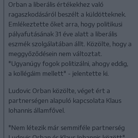
Orban a liberális értékekhez való
ragaszkodásáról beszélt a küldötteknek.
Emlékeztette őket arra, hogy politikusi
pályafutásának 31 éve alatt a liberális
eszmék szolgálatában állt. Közölte, hogy a
meggyőződésein nem változtat.
"Ugyanúgy fogok politizálni, ahogy eddig,
a kollégáim mellett" - jelentette ki.
Ludovic Orban közölte, véget ért a
partnerségen alapuló kapcsolata Klaus
Iohannis államfővel.
"Nem létezik már semmiféle partnerség
Ludovic Orban és Klaus Iohannis között" -