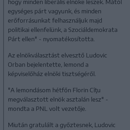
hogy minden liberális elnöke leszek. Mától
egységes párt vagyunk, és minden
erőforrásunkat felhasználjuk majd
politikai ellenfelünk, a Szociáldemokrata
Párt ellen" - nyomatékosította.
Az elnökválasztást elvesztő Ludovic
Orban bejelentette, lemond a
képviselőház elnöki tisztségéről.
"A lemondásom hétfőn Florin Cîţu
megválasztott elnök asztalán lesz" -
mondta a PNL volt vezetője.
Miután gratulált a győztesnek, Ludovic