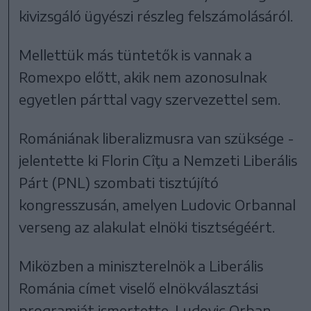
kivizsgáló ügyészi részleg felszámolásáról.
Mellettük más tüntetők is vannak a
Romexpo előtt, akik nem azonosulnak
egyetlen párttal vagy szervezettel sem.
Romániának liberalizmusra van szüksége -
jelentette ki Florin Cîţu a Nemzeti Liberális
Párt (PNL) szombati tisztújító
kongresszusán, amelyen Ludovic Orbannal
verseng az alakulat elnöki tisztségéért.
Miközben a miniszterelnök a Liberális
Románia címet viselő elnökválasztási
programját ismertette, Ludovic Orban