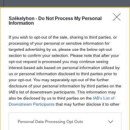
Mint kifejtette, a Iohannis elnökkel való
Székelyhon -
Do Not Process My Personal
partnersége őszinte, az államfő és a PNL
Information
közösen jelentik a megoldást Románia
If you wish to opt-out of the sale, sharing to third parties, or
számára.
processing of your personal or sensitive information for
targeted advertising by us, please use the below opt-out
A kormányfő hangsúlyozta, a PSD mellett
section to confirm your selection. Please note that after your
opt-out request is processed you may continue seeing
volt koalíciós kollégái is különféle vádakkal
interest-based ads based on personal information utilized by
illették, ő azonban minden esetben
us or personal information disclosed to third parties prior to
your opt-out. You may separately opt-out of the further
bebizonyította, hogy nincs igazuk, és
disclosure of your personal information by third parties on the
megvalósította ígéreteit, amit a hivatalos
IAB’s list of downstream participants. This information may
also be disclosed by us to third parties on the
IAB’s List of
adatok is alátámasztanak.
Downstream Participants
that may further disclose it to other
third parties.
"Ezek a választások nem rólam vagy
Personal Data Processing Opt Outs
Ludovic Orbanról szólnak, hanem a