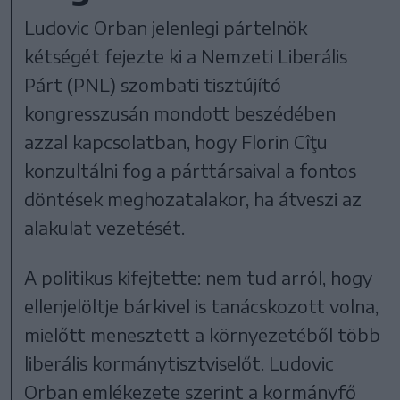
Ludovic Orban jelenlegi pártelnök
kétségét fejezte ki a Nemzeti Liberális
Párt (PNL) szombati tisztújító
kongresszusán mondott beszédében
azzal kapcsolatban, hogy Florin Cîţu
konzultálni fog a párttársaival a fontos
döntések meghozatalakor, ha átveszi az
alakulat vezetését.
A politikus kifejtette: nem tud arról, hogy
ellenjelöltje bárkivel is tanácskozott volna,
mielőtt menesztett a környezetéből több
liberális kormánytisztviselőt. Ludovic
Orban emlékezete szerint a kormányfő