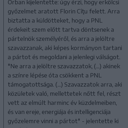
Orban kijelentette: úgy érzi, hogy erkölcsi
győzelmet aratott Florin Cîţu felett. Arra
biztatta a küldötteket, hogy a PNL
érdekeit szem előtt tartva döntsenek a
pártelnök személyéről, és arra a jelöltre
szavazzanak, aki képes kormányon tartani
a pártot és megoldani a jelenlegi válságot.
"Ne arra a jelöltre szavazzatok, (...) akinek
a színre lépése óta csökkent a PNL
támogatottsága. (...) Szavazzatok arra, aki
közületek való, mellettetek nőtt fel, részt
vett az elmúlt harminc év küzdelmeiben,
és van ereje, energiája és intelligenciája
győzelemre vinni a pártot" - jelentette ki