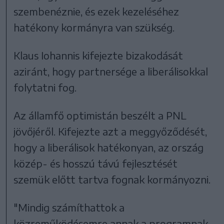
szembenéznie, és ezek kezeléséhez
hatékony kormányra van szükség.
Klaus Iohannis kifejezte bizakodását
aziránt, hogy partnersége a liberálisokkal
folytatni fog.
Az államfő optimistán beszélt a PNL
jövőjéről. Kifejezte azt a meggyőződését,
hogy a liberálisok hatékonyan, az ország
közép- és hosszú távú fejlesztését
szemük előtt tartva fognak kormányozni.
"Mindig számíthattok a
közreműködésemre annak a programnak