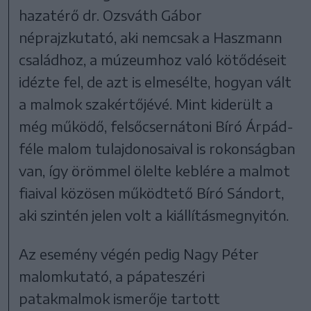
hazatérő dr. Ozsváth Gábor
néprajzkutató, aki nemcsak a Haszmann
családhoz, a múzeumhoz való kötődéseit
idézte fel, de azt is elmesélte, hogyan vált
a malmok szakértőjévé. Mint kiderült a
még működő, felsőcsernátoni Bíró Árpád-
féle malom tulajdonosaival is rokonságban
van, így örömmel ölelte keblére a malmot
fiaival közösen működtető Bíró Sándort,
aki szintén jelen volt a kiállításmegnyitón.
Az esemény végén pedig Nagy Péter
malomkutató, a pápateszéri
patakmalmok ismerője tartott