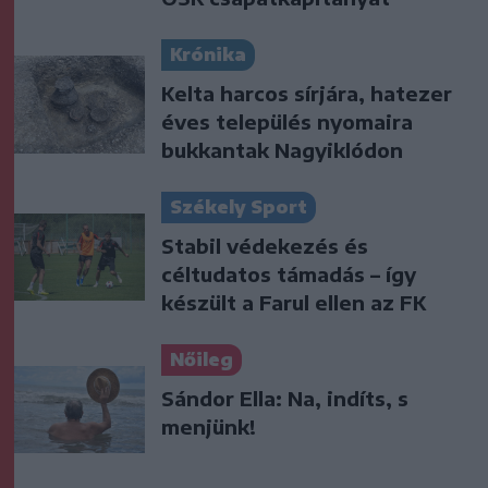
Krónika
Kelta harcos sírjára, hatezer
éves település nyomaira
bukkantak Nagyiklódon
Székely Sport
Stabil védekezés és
céltudatos támadás – így
készült a Farul ellen az FK
Nőileg
Sándor Ella: Na, indíts, s
menjünk!