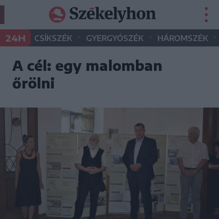
•
•
•
24H
CSÍKSZÉK
GYERGYÓSZÉK
HÁROMSZÉK
A cél: egy malomban
őrölni