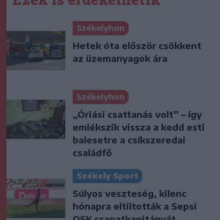
Székelyhon
Hetek óta először csökkent
az üzemanyagok ára
Székelyhon
„Óriási csattanás volt” – így
emlékszik vissza a kedd esti
balesetre a csíkszeredai
családfő
Székely Sport
Súlyos veszteség, kilenc
hónapra eltiltották a Sepsi
OSK csapatkapitányát