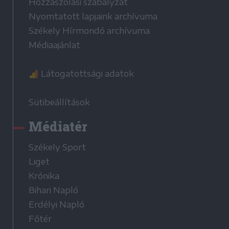
Hozzászólási szabályzat
Nyomtatott lapjaink archívuma
Székely Hírmondó archívuma
Médiaajánlat
Látogatottsági adatok
Sütibeállítások
Médiatér
Székely Sport
Liget
Krónika
Bihari Napló
Erdélyi Napló
Főtér