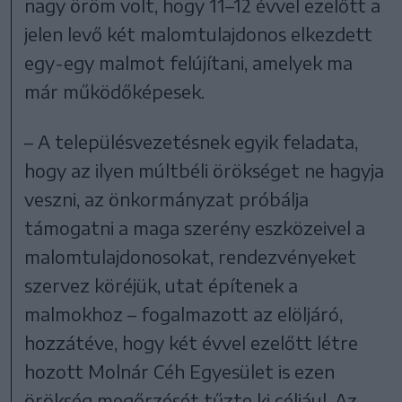
nagy öröm volt, hogy 11–12 évvel ezelőtt a
jelen levő két malomtulajdonos elkezdett
egy-egy malmot felújítani, amelyek ma
már működőképesek.
– A településvezetésnek egyik feladata,
hogy az ilyen múltbéli örökséget ne hagyja
veszni, az önkormányzat próbálja
támogatni a maga szerény eszközeivel a
malomtulajdonosokat, rendezvényeket
szervez köréjük, utat építenek a
malmokhoz – fogalmazott az elöljáró,
hozzátéve, hogy két évvel ezelőtt létre
hozott Molnár Céh Egyesület is ezen
örökség megőrzését tűzte ki céljául. Az