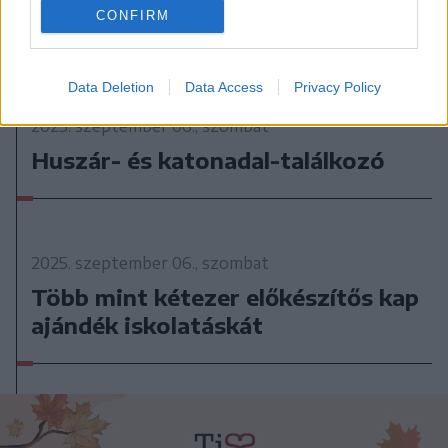
CONFIRM
Data Deletion
Data Access
Privacy Policy
2025. szeptember 06., szombat
Huszár- és katonadal-találkozó
2025. szeptember 06., szombat
Több mint kétezer előkészítős kap
ajándék iskolatáskát