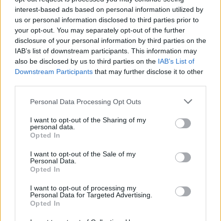
interest-based ads based on personal information utilized by
us or personal information disclosed to third parties prior to
Székelyhon
your opt-out. You may separately opt-out of the further
Hetek óta először csökkent
disclosure of your personal information by third parties on the
az üzemanyagok ára
IAB’s list of downstream participants. This information may
also be disclosed by us to third parties on the
IAB’s List of
Downstream Participants
that may further disclose it to other
third parties.
Székelyhon
Personal Data Processing Opt Outs
„Óriási csattanás volt” – így
emlékszik vissza a kedd esti
I want to opt-out of the Sharing of my
personal data.
balesetre a csíkszeredai
Opted In
családfő
I want to opt-out of the Sale of my
Personal Data.
Székely Sport
Opted In
Súlyos veszteség, kilenc
I want to opt-out of processing my
Personal Data for Targeted Advertising.
hónapra eltiltották a Sepsi
Opted In
OSK csapatkapitányát