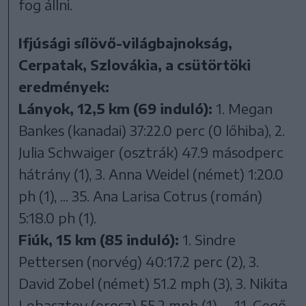
fog állni.
Ifjúsági sílövő-világbajnokság,
Cerpatak, Szlovákia, a csütörtöki
eredmények:
Lányok, 12,5 km (69 induló):
1. Megan
Bankes (kanadai) 37:22.0 perc (0 lőhiba), 2.
Julia Schwaiger (osztrák) 47.9 másodperc
hátrány (1), 3. Anna Weidel (német) 1:20.0
ph (1), ... 35. Ana Larisa Cotrus (román)
5:18.0 ph (1).
Fiúk, 15 km (85 induló):
1. Sindre
Pettersen (norvég) 40:17.2 perc (2), 3.
David Zobel (német) 51.2 mph (3), 3. Nikita
Lobasztov (orosz) 55.2 mph (1), ... 11. Gegő