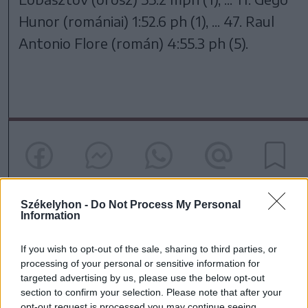
Hunor (romániai) 1:52.6 ph (1), ... 47. Raul
Antonio Flore (román) 4:55.3 ph (5).
Székelyhon -
Do Not Process My Personal
Information
szóljon hozzá!
If you wish to opt-out of the sale, sharing to third parties, or
processing of your personal or sensitive information for
targeted advertising by us, please use the below opt-out
Ezek is érdekelhetik
section to confirm your selection. Please note that after your
opt-out request is processed you may continue seeing