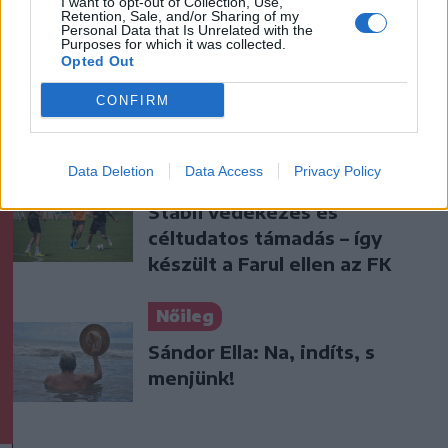
I want to opt-out of Collection, Use,
Retention, Sale, and/or Sharing of my
Personal Data that Is Unrelated with the
Krónika
Purposes for which it was collected.
Opted Out
Kelta harcos sírjára, hatezer
éves település nyomaira
CONFIRM
bukkantak Nagyiklódon
Data Deletion
Data Access
Privacy Policy
Székely Sport
Stabil védekezés és
céltudatos támadás – így
készült a Farul ellen az FK
Nőileg
Sándor Ella: Na, indíts, s
menjünk!