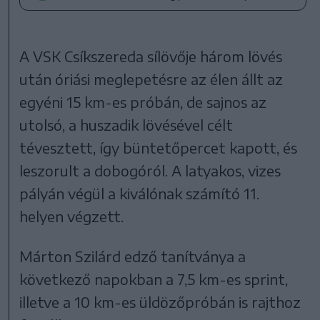
A VSK Csíkszereda sílövője három lövés
után óriási meglepetésre az élen állt az
egyéni 15 km-es próbán, de sajnos az
utolsó, a huszadik lövésével célt
tévesztett, így büntetőpercet kapott, és
leszorult a dobogóról. A latyakos, vizes
pályán végül a kiválónak számító 11.
helyen végzett.
Márton Szilárd edző tanítványa a
következő napokban a 7,5 km-es sprint,
illetve a 10 km-es üldözőpróbán is rajthoz