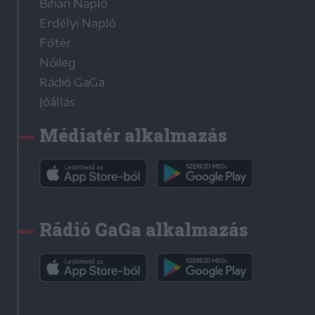
Bihari Napló
Erdélyi Napló
Főtér
Nőileg
Rádió GaGa
Jóállás
Médiatér alkalmazás
Rádió GaGa alkalmazás