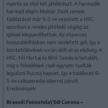
nyerte az első két játékrészt. A harmadik
harmad elején Molnár Zsolt remek
találatával már 5–2-re vezetett a HSC,
azonban a rendes játékidő végéig az
iglóiak kiegyenlítettek. Az ötperces
hosszabbításban nem született gól, így a
büntetőlövések során dőlt el az elsőség. A
HSC-től Hurtaj és Bíró Tamás is betalált,
míg a felvidékiek csak egyszer tudták
legyőzni Ruczuj kapust, így a találkozó 6–
5-ös csíkszeredai sikerrel zárult.
Eredmények:
Brassói Fenestela\'68 Corona –