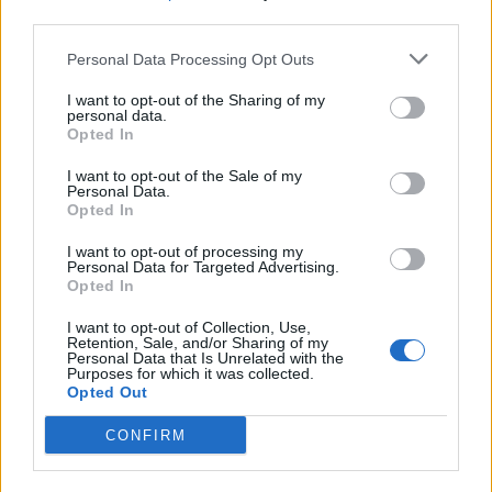
Csíkszereda).
third parties.
Legjobb hátvéd:
Pavol Gurcik (HK Spisská
Personal Data Processing Opt Outs
Nová Ves).
I want to opt-out of the Sharing of my
personal data.
Legjobb csatár:
Mihály Ede (HSC
Opted In
Csíkszereda).
I want to opt-out of the Sale of my
A torna legjobb játékosa:
Papp Szabolcs
Personal Data.
Opted In
(HSC Csíkszereda).
I want to opt-out of processing my
Personal Data for Targeted Advertising.
Opted In
I want to opt-out of Collection, Use,
Retention, Sale, and/or Sharing of my
Personal Data that Is Unrelated with the
Purposes for which it was collected.
Opted Out
CONFIRM