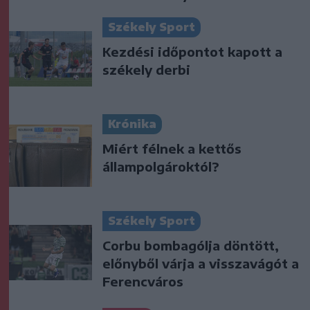
Székely Sport
Kezdési időpontot kapott a
székely derbi
Krónika
Miért félnek a kettős
állampolgároktól?
Székely Sport
Corbu bombagólja döntött,
előnyből várja a visszavágót a
Ferencváros