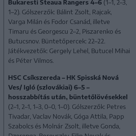
Bukaresti Steaua Rangers 4–6
(1–1, 2–3,
1–2). Gólszerzők: Bálint Zsolt, Rajcak,
Varga Milán és Fodor Csanád, illetve
Timaru és Georgescu 2–2, Piszarenko és
Butucsnov. Büntetőpercek: 22–22.
Játékvezetők: Gergely Lehel, Butucel Mihai
és Péter Vilmos.
HSC Csíkszereda – HK Spisská Nová
Ves/ Igló (szlovákiai) 6–5 –
hosszabbítás után, büntetőlövésekkel
(2–1, 2–1, 1–3, 0–0, 1–0). Gólszerzők: Petres
Tivadar, Vaclav Novák, Góga Attila, Papp
Szabolcs és Molnár Zsolt, illetve Gonda,
Dzerenga, Borovszky, Filip Novak és