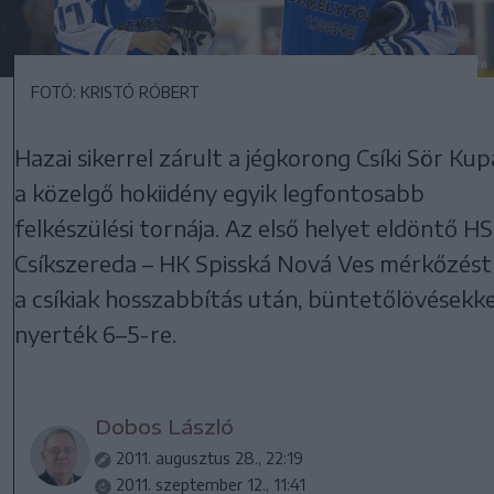
FOTÓ: KRISTÓ RÓBERT
Hazai sikerrel zárult a jégkorong Csíki Sör Kup
a közelgő hokiidény egyik legfontosabb
felkészülési tornája. Az első helyet eldöntő H
Csíkszereda – HK Spisská Nová Ves mérkőzést
a csíkiak hosszabbítás után, büntetőlövésekke
nyerték 6–5-re.
Dobos László
2011. augusztus 28., 22:19
2011. szeptember 12., 11:41