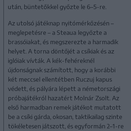
után, büntetőkkel győzte le 6–5-re.
Az utolsó játéknap nyitómérkőzésén –
meglepetésre – a Steaua legyőzte a
brassóiakat, és megszerezte a harmadik
helyet. A torna döntőjét a csíkiak és az
iglóiak vívták. A kék-fehéreknél
újdonságnak számított, hogy a korábbi
két meccsel ellentétben Ruczuj kapus
védett, és pályára lépett a németországi
próbajátékról hazatért Molnár Zsolt. Az
első harmadban remek játékot mutatott
be a csíki gárda, okosan, taktikailag szinte
tökéletesen játszott, és egyformán 2–1-re