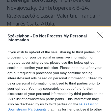
Novajovszky. Büntetőpercek: 8–24.
Játékvezetők: Lascăr Valentin, Trandafir
Mihai és Csata Attila.
Székelyhon -
Do Not Process My Personal
Korábbi eredmények:
Igló–Brassó 4–2,
Information
Csíkszereda–Steaua 9–0, Igló–Steaua 8–1
és Csíkszereda–Brassó 4–1.
If you wish to opt-out of the sale, sharing to third parties, or
processing of your personal or sensitive information for
targeted advertising by us, please use the below opt-out
A torna végeredménye:
1. Csíkszereda 8
section to confirm your selection. Please note that after your
opt-out request is processed you may continue seeing
pont (19-6), 2. Igló 7 pont (17-9), 3. Steaua
interest-based ads based on personal information utilized by
3 pont (7-21), 4. Brassó 0 pont (7-14)
us or personal information disclosed to third parties prior to
your opt-out. You may separately opt-out of the further
disclosure of your personal information by third parties on the
A csíki Sör-kupa különdíjasai
IAB’s list of downstream participants. This information may
also be disclosed by us to third parties on the
IAB’s List of
Legjobb kapus:
Stanislav Kozuch (HSC
Downstream Participants
that may further disclose it to other