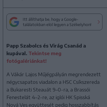
Itt állíthatja be, hogy a Google-
találatokban elöl legyen a Székelyhon!
Papp Szabolcs és Virág Csanád a
kupával.
Tekintse meg
fotógalériánkat!
A Vákár Lajos Műjégpályán megrendezett
négycsapatos viadalon a HSC Csíkszereda
a Bukaresti Steauát 9–0-ra, a Brassói
Fenestelát 4–2-re, az iglói HK Spisská
Nová Ves együttesét pedig hosszabbítás